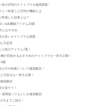
ン性が評判のナイトブラを徹底調査！
ラと一味違うと評判の機能とは
が実感した効果とは？
い&高機能アイテム10選
方におすすめ
性の良いナイトブラを調査
悩む方必見
に人気のアイテム7選！
美胸が目指せるおすすめのナイトブラを一挙大公開！
9選
付け方や効果について徹底解説！
果と注意点も一挙大公開！
も徹底解説
長を促そう！
・昼間使ってもいいか徹底解説
着け方までご紹介！