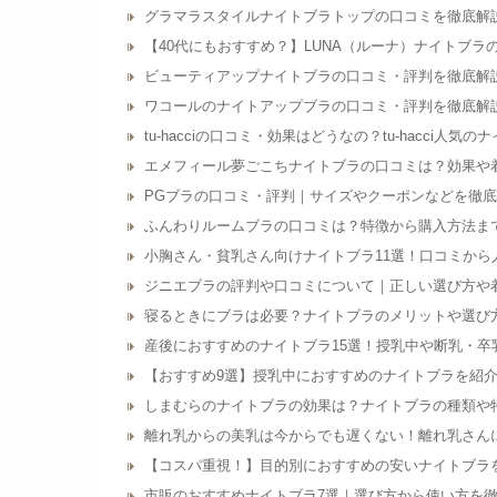
グラマラスタイルナイトブラトップの口コミを徹底解
【40代にもおすすめ？】LUNA（ルーナ）ナイトブラ
ビューティアップナイトブラの口コミ・評判を徹底解
ワコールのナイトアップブラの口コミ・評判を徹底解
tu-hacciの口コミ・効果はどうなの？tu-hacci人気の
エメフィール夢ごこちナイトブラの口コミは？効果や
PGブラの口コミ・評判｜サイズやクーポンなどを徹
ふんわりルームブラの口コミは？特徴から購入方法ま
小胸さん・貧乳さん向けナイトブラ11選！口コミから
ジニエブラの評判や口コミについて｜正しい選び方や
寝るときにブラは必要？ナイトブラのメリットや選び
産後におすすめのナイトブラ15選！授乳中や断乳・卒
【おすすめ9選】授乳中におすすめのナイトブラを紹
しまむらのナイトブラの効果は？ナイトブラの種類や
離れ乳からの美乳は今からでも遅くない！離れ乳さん
【コスパ重視！】目的別におすすめの安いナイトブラ
市販のおすすめナイトブラ7選｜選び方から使い方を