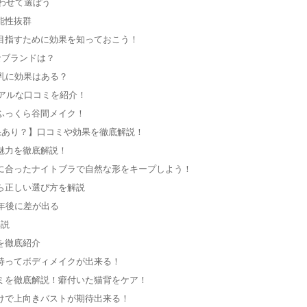
合わせて選ぼう
能性抜群
目指すために効果を知っておこう！
なブランドは？
乳に効果はある？
リアルな口コミを紹介！
ふっくら谷間メイク！
果あり？】口コミや効果を徹底解説！
魅力を徹底解説！
に合ったナイトブラで自然な形をキープしよう！
ら正しい選び方を解説
年後に差が出る
解説
を徹底紹介
持ってボディメイクが出来る！
ミを徹底解説！癖付いた猫背をケア！
けで上向きバストが期待出来る！