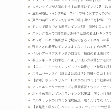
大きいサイズが人気のおすすめ着圧レギンス9選｜5L
運動用着圧レギンス8選｜スポーツ時におすすめのア
夏用の着圧レギンスおすすめ10選｜暑い日も快適に下
ドンキで購入できる着圧レギンス7選｜値段や口コミ
ストレグ着用でO脚改善が期待？話題の着圧レギンス
ギュギュレギで美尻効果は期待できる？下半身への着
寝るときの着圧レギンスはよくない？おすすめの夜用
ベルシアーリブステッチの口コミ！独自の着圧設計で
着圧レギンスは効果ない？正しい使い方や選び方を比
【口コミ】キャットレッグスリム効果なし？特徴や評
スリムバーレスク【細見え効果は？】特徴や口コミを
【防寒】ホットスリムバーレスクの口コミは？効果や
マジカルシェリーのサイズを徹底解説！ウエストサイ
おすすめ着圧レギンスランキングTOP11｜履くだけ
エルスラットの口コミを徹底解説！履くだけでなりた
【裏起毛！暖かい】ベルミス スリムウォーマーの効