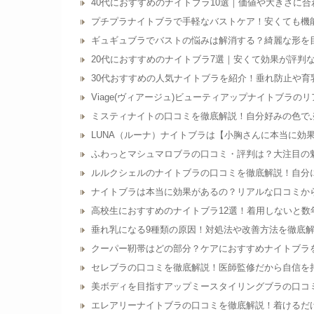
40代におすすめのナイトブラ10選｜価値や大きさに
プチプラナイトブラで手軽なバストケア！安くても機
ギュギュブラでバストの悩みは解消する？綺麗な形を
20代におすすめのナイトブラ7選｜安くて効果が評判
30代おすすめの人気ナイトブラを紹介！垂れ防止や育
Viage(ヴィアージュ)ビューティアップナイトブラの
ミスティナイトの口コミを徹底解説！自分好みの色で
LUNA（ルーナ）ナイトブラは【小胸さんに本当に効
ふわっとマシュマロブラの口コミ・評判は？大注目の
ルルクシェルのナイトブラの口コミを徹底解説！自分
ナイトブラは本当に効果があるの？リアルな口コミか
高校生におすすめのナイトブラ12選！着用しないと数
垂れ乳になる9種類の原因！対処法や改善方法を徹底
クーパー靭帯はどの部分？ケアにおすすめナイトブラ
セレブラの口コミを徹底解説！医師監修だから自信を
美ボディを目指すアップミースタイリングブラの口コ
エレアリーナイトブラの口コミを徹底解説！着けるだ