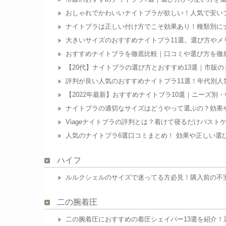
おしゃれでかわいいナイトブラが欲しい！人気で安い
ナイトブラは正しい付け方でこそ効果あり！種類別に
大きいサイズのおすすめナイトブラ11選。選び方やメ
おすすめナイトブラを徹底比較｜口コミや選び方を徹
【20代】ナイトブラの選び方とおすすめ13選｜市販
評判が良い人気のおすすめナイトブラ11選！年代別人
【2022年最新】おすすめナイトブラ10選｜ニーズ別
ナイトブラの適切なサイズはどうやって選ぶの？効果
Viageナイトブラの評判とは？着けて寝るだけバスト
人気のナイトブラ6選口コミまとめ！ 効果や正しい選
ハイフ
ルルクシェルのサイズで迷ってる方必見！購入前の不
二の腕着圧
二の腕着圧におすすめの着圧シェイパー13選を紹介！