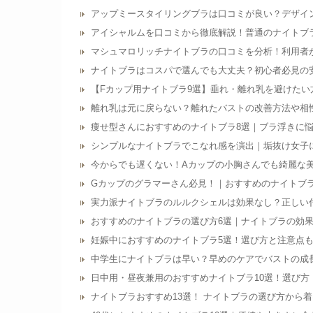
アップミースタイリングブラは口コミが良い？デザイ
アイシャルムを口コミから徹底解説！普通のナイトブ
マシュマロリッチナイトブラの口コミを分析！利用者
ナイトブラはコスパで選んでも大丈夫？初心者必見の安
【Fカップ用ナイトブラ9選】垂れ・離れ乳を避けたい
離れ乳は元に戻らない？離れたバストの改善方法や相
痩せ型さんにおすすめのナイトブラ8選｜ブラ浮きに
シンプルなナイトブラでこなれ感を演出｜垢抜け女子
今からでも遅くない！Aカップの小胸さんでも綺麗な
Gカップのグラマーさん必見！｜おすすめのナイトブラ
実力派ナイトブラのルルクシェルは効果なし？正しい
おすすめのナイトブラの選び方6選｜ナイトブラの効
妊娠中におすすめのナイトブラ5選！選び方と注意点
中学生にナイトブラは早い？早めのケアでバストの成
日中用・昼夜兼用のおすすめナイトブラ10選！選び方
ナイトブラおすすめ13選！ ナイトブラの選び方から