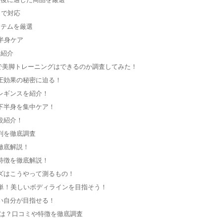
まで対応
イテムを厳選
半身ケア
を紹介
で美脚トレーニングはできるのか調査してみた！
圧効果の秘密に迫る！
レギンスを紹介！
下半身を集中ケア！
較紹介！
判を徹底調査
徹底解説！
特徴を徹底解説！
ズはこうやって測るもの！
簡単！美しいボディラインを目指そう！
い自分が目指せる！
果は？口コミや特徴を徹底調査