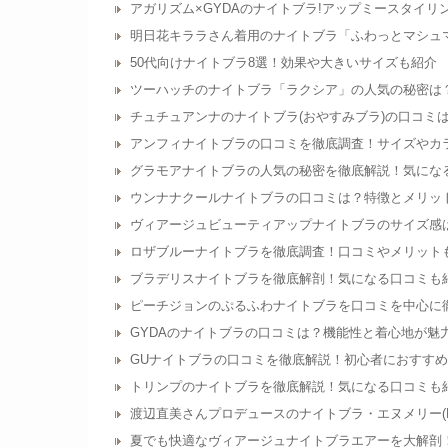
アガリズム×GYDAのナイトブラ!アップミースタイ
明日花キララさん着用のナイトブラ「ふわっとマシュ
50代向けナイトブラ8選！効果や大きいサイズも紹介
ツーハッチのナイトブラ「ラクシア」の人気の秘密は
チュチュアンナのナイトブラ(おやすみブラ)の口コミ
アンフィナイトブラの口コミを徹底調査！サイズやカ
グラモアナイトブラの人気の秘密を徹底解説！気にな
ウンナナクールナイトブラの口コミは？特徴とメリッ
ヴィアージュビューティアップナイトブラのサイズ感
ロザブルーナイトブラを徹底調査！口コミやメリット
ブラデリスナイトブラを徹底解剖！気になる口コミも
ピーチジョンのぷるふわナイトブラを口コミを中心に
GYDAのナイトブラの口コミは？機能性と着心地が魅
GUナイトブラの口コミを徹底解説！初心者におすす
トリンプのナイトブラを徹底解説！気になる口コミも
渡辺直美さんプロデュースのナイトブラ・エヌメリー(N
夏でも快適なヴィアージュナイトブラエアーを大解剖