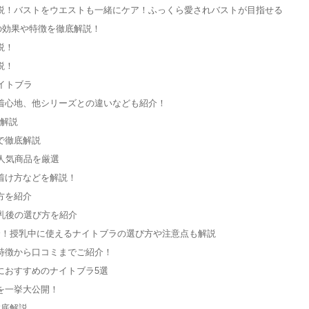
説！バストをウエストも一緒にケア！ふっくら愛されバストが目指せる
の効果や特徴を徹底解説！
説！
説！
ナイトブラ
着心地、他シリーズとの違いなども紹介！
底解説
で徹底解説
人気商品を厳選
着け方などを解説！
方を紹介
乳後の選び方を紹介
介！授乳中に使えるナイトブラの選び方や注意点も解説
特徴から口コミまでご紹介！
におすすめのナイトブラ5選
を一挙大公開！
徹底解説