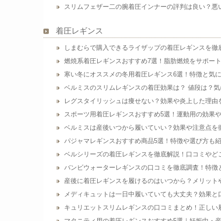
スリムフェザー二の腕着圧インナーの評判は良い？悪
着圧レギンス
しまむらで購入できるライザップの着圧レギンスを徹
燃焼系着圧レギンスおすすめ7選！脂肪燃焼をサポー
寒い冬にオススメの冬用着圧レギンス6選！特徴と気
ベルミスのスリムレギンスの着圧効果は？ 値段は？気
レグスタイリッシュは痩せない？効果や炎上した理由
スポーツ用着圧レギンスおすすめ5選！運動用の効果
ベルミスは産後いつから履いていい？効果や注意点を
パジャマレギンスおすすめ商品5選！特徴や選び方も
ベルシリーズの着圧レギンスを徹底解説！口コミやど
バンビウォーターレギンスの口コミを徹底調査！特徴
産後に着圧レギンスを履けるのはいつから？メリット
メディキュットは一日中履いていても大丈夫？効果と
キュリエットスリムレギンスの口コミまとめ！正しい
マタニティ用の着圧レギンスおすすめ5選｜妊娠中・