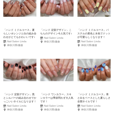
「ハンド ミドルコース」夏
「ハンド 定額デザイン」こ
「ハンド ミドルコース」パ
らしいオレンジと白の組み合
ちらのデザイン今人気です♪
ステルの黄色と水色でドット
わせがとてもかわいいです♪
が可愛らしくなります！
Nail Salon Linda
Nail Salon Linda
Nail Salon Linda
神奈川県/鎌倉
神奈川県/鎌倉
神奈川県/鎌倉
「ハンド 定額デザイン」黒
「ハンド ワンカラー」スキ
「ハンド ミドルコース」青
とシルバーの組み合わせでか
ンカラーは季節問わず大人気
と白をベースとした夏らしさ
っこいいネイルになります！
です！
全開ネイルです！
Nail Salon Linda
Nail Salon Linda
Nail Salon Linda
神奈川県/鎌倉
神奈川県/鎌倉
神奈川県/鎌倉