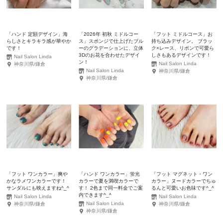
「ハンド 定額デザイン」海
「2026年 初秋 ミドルコー
「フット ミドルコース」お
らしさとキラキラ感が華やか
ス」スポンジで仕上げたブル
持ち込みデザイン。 ブラッ
です！
ーのグラデーションに、立体
ク×レース、リボンで可愛ら
3Dのお花を合わせたデザイ
しさもあるデザインです！
Nail Salon Linda
ン！
Nail Salon Linda
神奈川県/鎌倉
Nail Salon Linda
神奈川県/鎌倉
神奈川県/鎌倉
「フット ワンカラー」爽や
「ハンド ワンカラー」蛍光
「フット マグネット・ワン
かなラメワンカラーです！
カラーで夏を満喫カラーで
カラー」ヌードカラーでちゅ
サンダルにも映えますね^_^
す！ 2色まで同一料金でご案
るんと可愛いお色味です^_^
内できます^_^
Nail Salon Linda
Nail Salon Linda
Nail Salon Linda
神奈川県/鎌倉
神奈川県/鎌倉
神奈川県/鎌倉