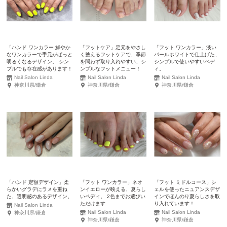
「ハンド ワンカラー 鮮やか
「フットケア」足元をやさし
「フット ワンカラー」淡い
なワンカラーで手元がぱっと
く整えるフットケアで、季節
パールホワイトで仕上げた、
明るくなるデザイン。 シン
を問わず取り入れやすい、シ
シンプルで使いやすいペデ
プルでも存在感があります！
ンプルなフットメニュー！
ィ。
Nail Salon Linda
Nail Salon Linda
Nail Salon Linda
神奈川県/鎌倉
神奈川県/鎌倉
神奈川県/鎌倉
「ハンド 定額デザイン」柔
「フット ワンカラー」ネオ
「フット ミドルコース」シ
らかいグラデにラメを重ね
ンイエローが映える、夏らし
ェルを使ったニュアンスデザ
た、透明感のあるデザイン。
いペディ。 2色までお選びい
インでほんのり夏らしさを取
ただけます
り入れています！
Nail Salon Linda
Nail Salon Linda
Nail Salon Linda
神奈川県/鎌倉
神奈川県/鎌倉
神奈川県/鎌倉