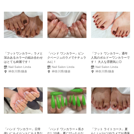
「フットワンカラー」ラメと
「ハンド ワンカラー」ピン
「フット ワンカラー」通年
深みあるカラーの組み合わせ
クベージュのラメでナチュラ
人気のボルドーワンカラーで
はとても綺麗です！
ルに！
す！ 大人な雰囲気に◎
Nail Salon Linda
Nail Salon Linda
Nail Salon Linda
神奈川県/鎌倉
神奈川県/鎌倉
神奈川県/鎌倉
「ハンド ワンカラー」日常
「ハンド ワンカラー＋長さ
「フット ライトコース」夏
使いにもイベントにも人気な
だし10本」夏にぴったりな
らしいパーツやラメでお洒落