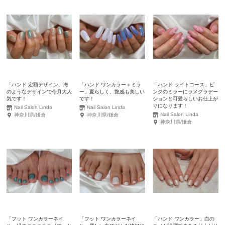
「ハンド 定額デザイン」海
「ハンド ワンカラー＋ミラ
「ハンド ライトコース」ピ
のようなデザインで今月大人
ー」夏らしく、艶感も美しい
ンクのミラーにラメグラデー
気です！
です！
ションと可愛らしいお仕上が
りになります！
Nail Salon Linda
Nail Salon Linda
Nail Salon Linda
神奈川県/鎌倉
神奈川県/鎌倉
神奈川県/鎌倉
「フット ワンカラーネイ
「フット ワンカラーネイ
「ハンド ワンカラー」白の