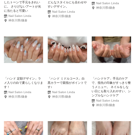
したトーンで手元をきれい
どんなスタイルにも合わせや
Nail Salon Linda
に。 さりげないアートが光
すいデザイン。
神奈川県/鎌倉
に当たると可愛い
Nail Salon Linda
Nail Salon Linda
神奈川県/鎌倉
神奈川県/鎌倉
「ハンド 定額デザイン」ラ
「ハンド ミドルコース」白
「ハンドケア」手元のケア
メ入りの白で夏らしくなりま
黒カラーで親指がポイントで
で、指先の印象がすっきり整
す！
す♪
うメニュー。 ネイルをしな
い日にも取り入れやすい、シ
Nail Salon Linda
Nail Salon Linda
ンプルなハンドケア
神奈川県/鎌倉
神奈川県/鎌倉
Nail Salon Linda
神奈川県/鎌倉