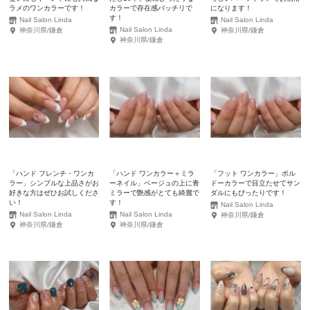
ラメのワンカラーです！
カラーで存在感バッチリで
になります！
す！
Nail Salon Linda
Nail Salon Linda
Nail Salon Linda
神奈川県/鎌倉
神奈川県/鎌倉
神奈川県/鎌倉
「ハンド フレンチ・ワンカ
「ハンド ワンカラー＋ミラ
「フット ワンカラー」ボル
ラー」シンプルな上品さがお
ーネイル」ベージュの上に青
ドーカラーで目立たせてサン
好きな方はぜひお試しくださ
ミラーで艶感がとても綺麗で
ダルにもぴったりです！
い！
す！
Nail Salon Linda
Nail Salon Linda
Nail Salon Linda
神奈川県/鎌倉
神奈川県/鎌倉
神奈川県/鎌倉