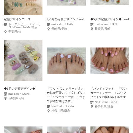
定額デザインコース
◇5月の定額デザイン◇foot
◆5月の定額デザイン◆hand
トータルビューティーサ
nail salon LUAN
nail salon LUAN
ロンBeautifulMe,柏店
長崎県/長崎
長崎県/長崎
千葉県/柏
◆3月の定額デザイン◆
「フット ワンカラー」淡い
「ハンド＋フット 」「ワン
色味が可愛いくて涼しげなフ
カラー＋ミラー」 ハンドと
nail salon LUAN
ットワンカラーです。 2色ま
フットでお揃いネイルです
長崎県/長崎
でお選び頂けます。
Nail Salon Linda
Nail Salon Linda
神奈川県/鎌倉
神奈川県/鎌倉