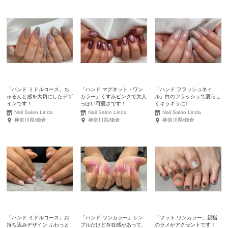
「ハンド ミドルコース」ち
「ハンド マグネット・ワン
「ハンド フラッシュネイ
ゅるんと感を大切にしたデザ
カラー」くすみピンクで大人
ル」白のフラッシュで夏らし
インです！
っぽい可愛さです！
くキラキラに♪
Nail Salon Linda
Nail Salon Linda
Nail Salon Linda
神奈川県/鎌倉
神奈川県/鎌倉
神奈川県/鎌倉
「ハンド ミドルコース」お
「ハンド ワンカラー」シン
「フット ワンカラー」親指
持ち込みデザイン ふわっと
プルだけど存在感があって、
のラメがアクセントです！