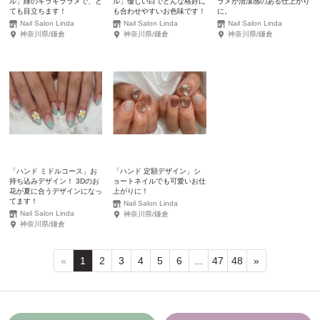
ル」緑のキラキララメで、と
ル」優しい白でどんな格好に
ラメが清潔感のある仕上がり
ても目立ちます！
も合わせやすいお色味です！
に。
Nail Salon Linda
Nail Salon Linda
Nail Salon Linda
神奈川県/鎌倉
神奈川県/鎌倉
神奈川県/鎌倉
「ハンド ミドルコース」お
「ハンド 定額デザイン」シ
持ち込みデザイン！ 3Dのお
ョートネイルでも可愛いお仕
花が夏に合うデザインになっ
上がりに！
てます！
Nail Salon Linda
Nail Salon Linda
神奈川県/鎌倉
神奈川県/鎌倉
«
1
2
3
4
5
6
...
47
48
»