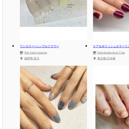
ワンカラー×シンプルフラワー
ケア＆ポリッシュカラーリ
Nail Salon hinasora
Nailsalon&school Clear
福岡県/直方
東京都/日本橋