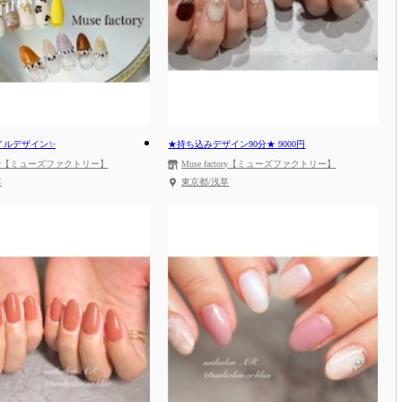
イルデザイン✨
★持ち込みデザイン90分★ 9000円
ctory【ミューズファクトリー】
Muse factory【ミューズファクトリー】
草
東京都/浅草