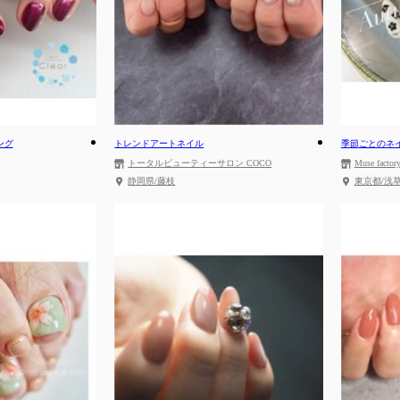
ング
トレンドアートネイル
季節ごとのネ
トータルビューティーサロン COCO
Muse fa
静岡県/藤枝
東京都/浅