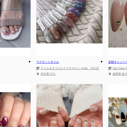
マグネットネイル
定額キャンペ
ネイル＆まつげエクステサロン Stella 川口店
Nail Salon h
埼玉県/川口
福岡県/直