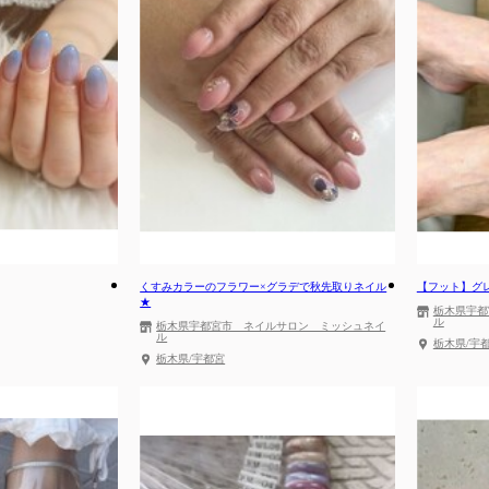
くすみカラーのフラワー×グラデで秋先取りネイル
【フット】グ
★
栃木県宇都
ル
栃木県宇都宮市 ネイルサロン ミッシュネイ
ル
栃木県/宇
栃木県/宇都宮