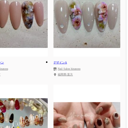
ーン
デザインA
inasora
Nail Salon hinasora
方
福岡県/直方