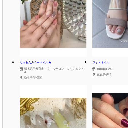
ちゅるんカラーネイル★
フットネイル
栃木県宇都宮市 ネイルサロン ミッシュネイ
nailsalon walk
ル
愛媛県/伊予
栃木県/宇都宮