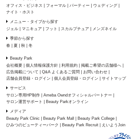
オフィス・ビジネス
フォーマル
パーティー
ウェディング
ナイト・ホスト
メニュー・タイプから探す
ジェル
マニキュア
フット
スカルプチュア
メンズネイル
季節から探す
春
夏
秋
冬
Beauty Park
会社概要
個人情報保護方針
利用規約
掲載ご希望の店舗様へ
広告掲載について
Q&A よくあるご質問
お問い合わせ
店舗会員登録・ログイン
個人会員登録・ログイン
サイトマップ
サービス
サロン専用HP制作
Ameba Owndオフィシャルパートナー
サロン運営サポート
Beauty Parkオンライン
メディア
Beauty Park Clinic
Beauty Park Mall
Beauty Park College
ひみつのビューティーパーク
Beauty Park Recruit
えいようJoin