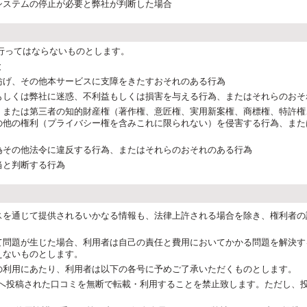
システムの停止が必要と弊社が判断した場合
行ってはならないものとします。
と
妨げ、その他本サービスに支障をきたすおそれのある行為
もしくは弊社に迷惑、不利益もしくは損害を与える行為、またはそれらのおそ
、または第三者の知的財産権（著作権、意匠権、実用新案権、商標権、特許権
の他の権利（プライバシー権を含みこれに限られない）を侵害する行為、また
為その他法令に違反する行為、またはそれらのおそれのある行為
当と判断する行為
スを通じて提供されるいかなる情報も、法律上許される場合を除き、権利者の
て問題が生じた場合、利用者は自己の責任と費用においてかかる問題を解決す
えないものとします。
の利用にあたり、利用者は以下の各号に予めご了承いただくものとします。
へ投稿された口コミを無断で転載・利用することを禁止致します。ただし、