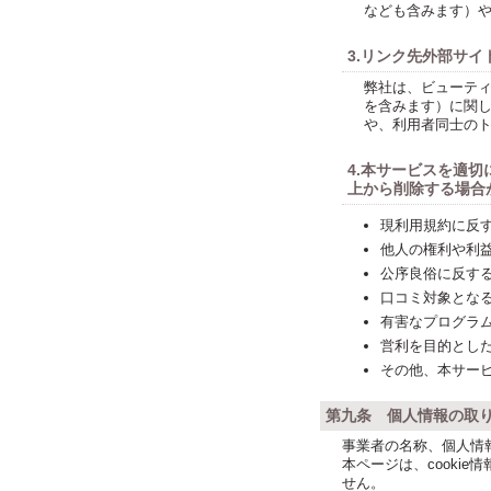
なども含みます）
3.リンク先外部サイ
弊社は、ビューテ
を含みます）に関
や、利用者同士の
4.本サービスを適
上から削除する場合
現利用規約に反
他人の権利や利
公序良俗に反す
口コミ対象とな
有害なプログラ
営利を目的とし
その他、本サー
第九条 個人情報の取
事業者の名称、個人情
本ページは、cooki
せん。