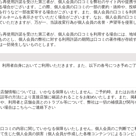
ら再使用許諾を受けた第三者が、個人会員の口コミを弊社のサイト内や提携
る場合がございます。この際、個人会員の口コミの一部の要約・抜粋や、投
を行うなど一部改変等する場合がございます。また、個人会員の口コミを利
ドルネームを表示させていただく場合がございます。なお、個人会員の口コ
ていただきますが、万が一、当該改変行為が個人会員の名誉・声望等を侵害
ら再使用許諾を受けた第三者が、個人会員の口コミを利用する場合には、地
ものとし、個人会員の弊社に対する利用許諾の期間は口コミの著作権が存続
は一切発生しないものとします。
、利用者自身においてご利用いただきます。また、以下の各号につき予めご
た店舗情報については、いかなる保障もいたしません。ご予約時、またはお出
電話等の方法により直接店舗に確認されることをお勧めいたします。また、掲
害や、利用者と店舗会員とのトラブル等について、弊社は一切の補償及び関与
ない場合はこちらへご連絡下さい
た口コミの内容に関していかなる保障もいたしません。個人会員のご判断でご
って生じた個人会員の損害（個人会員が作成した各種コンテンツによるコンピ