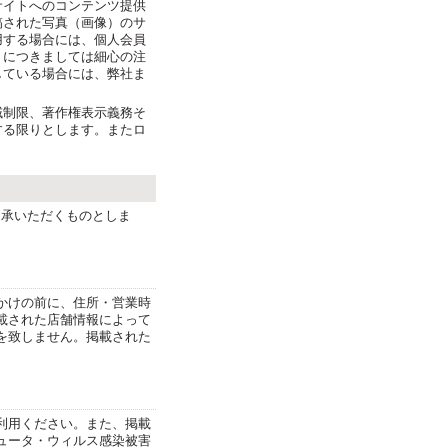
サイトへのコンテンツ提供
稿された写真（画像）のサ
用する場合には、個人会員
ミにつきましては細心の注
している場合には、弊社ま
域制限、著作権表示義務そ
する限りとします。またロ
了承いただくものとしま
かけの前に、住所・営業時
載された店舗情報によって
を致しません。掲載された
利用ください。また、掲載
ュータ・ウィルス感染被害