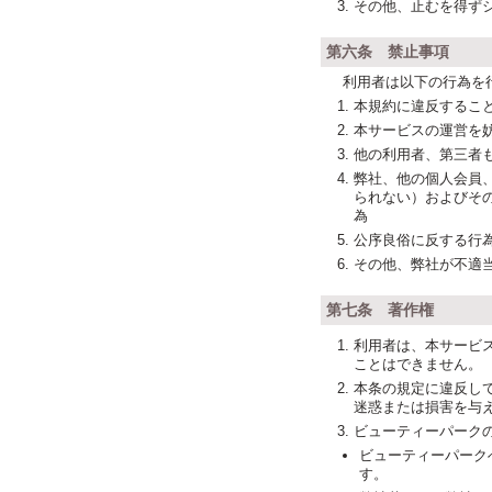
その他、止むを得ず
第六条 禁止事項
利用者は以下の行為を
本規約に違反するこ
本サービスの運営を
他の利用者、第三者
弊社、他の個人会員
られない）およびそ
為
公序良俗に反する行
その他、弊社が不適
第七条 著作権
利用者は、本サービ
ことはできません。
本条の規定に違反し
迷惑または損害を与
ビューティーパーク
ビューティーパーク
す。