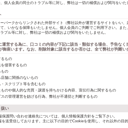
や、個人会員の同士のトラブル等に対し、弊社は一切の補償および関与をいた
ト
ィーパークからリンクされた外部サイト（弊社以外が運営するサイトをいい、
して、いかなる保障もいたしません。個人会員のご判断でご利用下さい。また
トラブル等に対し、弊社は一切の補償および関与をいたしません。
切に運営する為に、口コミの内容が下記に該当・類似する場合、予告なく
が御座います。なお、削除対象に該当するか否かは、全て弊社が判断い
するもの
益を侵害するもの
るもの
る店舗に関係のないもの
ム・スクリプト等を含むもの
たものや個人的な売買・譲渡を持ちかける内容、宣伝行為に関するもの
ビスの管理運営を妨げる行為、弊社が不適切と判断するもの
り扱い
報保護問い合わせ連絡先については、個人情報保護方針をご覧下さい。
e情報を送受信しております。主に以下の目的でCookieを使用し、それ以外の