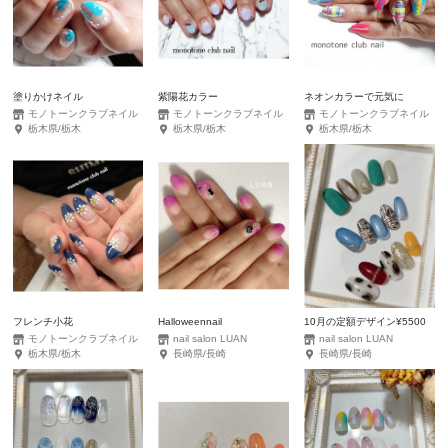
塗りかけネイル
紫陽花カラー
ネオンカラーで元気に
モノトーンクラブネイル
モノトーンクラブネイル
モノトーンクラブネイル
栃木県/栃木
栃木県/栃木
栃木県/栃木
フレンチ小花
Halloweennail
10月の定額デザイン¥5500
モノトーンクラブネイル
nail salon LUAN
nail salon LUAN
栃木県/栃木
長崎県/長崎
長崎県/長崎