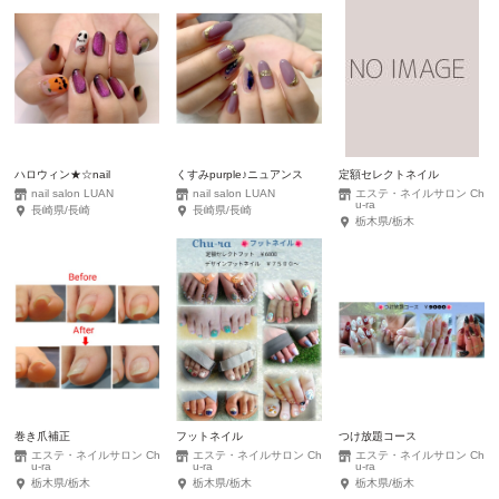
ハロウィン★☆nail
くすみpurple♪ニュアンス
定額セレクトネイル
nail salon LUAN
nail salon LUAN
エステ・ネイルサロン Ch
u-ra
長崎県/長崎
長崎県/長崎
栃木県/栃木
巻き爪補正
フットネイル
つけ放題コース
エステ・ネイルサロン Ch
エステ・ネイルサロン Ch
エステ・ネイルサロン Ch
u-ra
u-ra
u-ra
栃木県/栃木
栃木県/栃木
栃木県/栃木