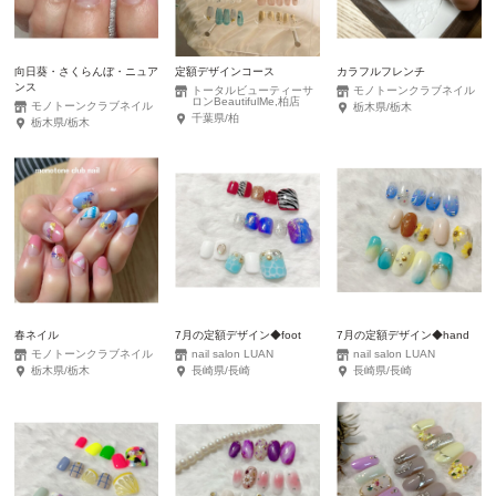
向日葵・さくらんぼ・ニュア
定額デザインコース
カラフルフレンチ
ンス
トータルビューティーサ
モノトーンクラブネイル
ロンBeautifulMe,柏店
モノトーンクラブネイル
栃木県/栃木
千葉県/柏
栃木県/栃木
春ネイル
7月の定額デザイン◆foot
7月の定額デザイン◆hand
モノトーンクラブネイル
nail salon LUAN
nail salon LUAN
栃木県/栃木
長崎県/長崎
長崎県/長崎