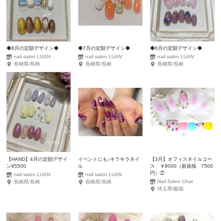
◆8月の定額デザイン◆
◆7月の定額デザイン◆
◆6月の定額デザイン◆
nail salon LUAN
nail salon LUAN
nail salon LUAN
長崎県/長崎
長崎県/長崎
長崎県/長崎
【HAND】4月の定額デザイ
イベントにも♪キラキラネイ
【3月】オフィスネイルコー
ン¥5500
ル
ス ￥8000（新規様 7500
円）②
nail salon LUAN
nail salon LUAN
Nail Salon Chat
長崎県/長崎
長崎県/長崎
埼玉県/飯能