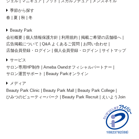
ジェル
マニキュア
フット
スカルプチュア
メンズネイル
季節から探す
春
夏
秋
冬
Beauty Park
会社概要
個人情報保護方針
利用規約
掲載ご希望の店舗様へ
広告掲載について
Q&A よくあるご質問
お問い合わせ
店舗会員登録・ログイン
個人会員登録・ログイン
サイトマップ
サービス
サロン専用HP制作
Ameba Owndオフィシャルパートナー
サロン運営サポート
Beauty Parkオンライン
メディア
Beauty Park Clinic
Beauty Park Mall
Beauty Park College
ひみつのビューティーパーク
Beauty Park Recruit
えいようJoin