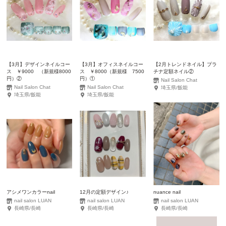
【3月】デザインネイルコー
【3月】オフィスネイルコー
【2月トレンドネイル】プラ
ス ￥9000 （新規様8000
ス ￥8000（新規様 7500
チナ定額ネイル②
円）②
円）①
Nail Salon Chat
Nail Salon Chat
Nail Salon Chat
埼玉県/飯能
埼玉県/飯能
埼玉県/飯能
アシメワンカラーnail
12月の定額デザイン♪
nuance nail
nail salon LUAN
nail salon LUAN
nail salon LUAN
長崎県/長崎
長崎県/長崎
長崎県/長崎