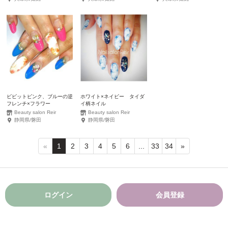
ビビットピンク、ブルーの逆
ホワイト×ネイビー タイダ
フレンチ×フラワー
イ柄ネイル
Beauty salon Reir
Beauty salon Reir
静岡県/磐田
静岡県/磐田
«
1
2
3
4
5
6
...
33
34
»
ログイン
会員登録