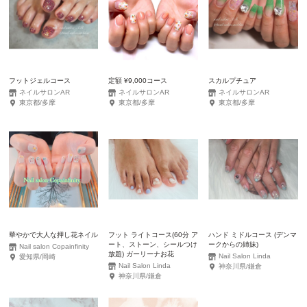
フットジェルコース
定額 ¥9,000コース
スカルプチュア
ネイルサロンAR
ネイルサロンAR
ネイルサロンAR
東京都/多摩
東京都/多摩
東京都/多摩
華やかで大人な押し花ネイル
フット ライトコース(60分 ア
ハンド ミドルコース (デンマ
ート、ストーン、シールつけ
ークからの姉妹)
Nail salon Copainfinity
放題) ガーリーナお花
Nail Salon Linda
愛知県/岡崎
Nail Salon Linda
神奈川県/鎌倉
神奈川県/鎌倉