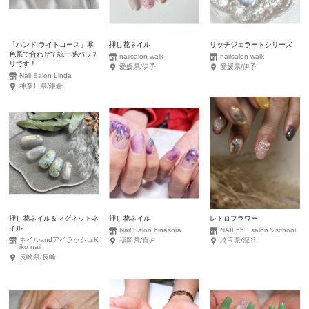
「ハンド ライトコース」寒
押し花ネイル
リッチジェラートシリーズ
色系で合わせて統一感バッチ
nailsalon walk
nailsalon walk
リです！
愛媛県/伊予
愛媛県/伊予
Nail Salon Linda
神奈川県/鎌倉
押し花ネイル＆マグネットネ
押し花ネイル
レトロフラワー
イル
Nail Salon hinasora
NAIL55 salon＆school
ネイルandアイラッシュK
福岡県/直方
埼玉県/深谷
iko nail
長崎県/長崎