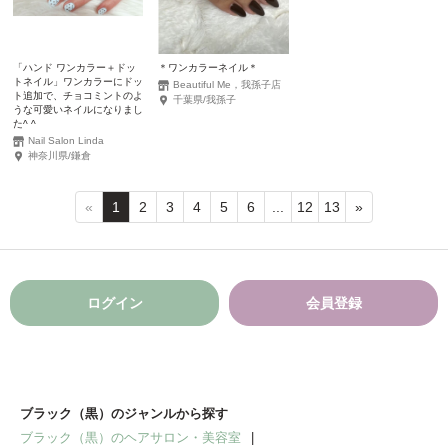
「ハンド ワンカラー＋ドッ
＊ワンカラーネイル＊
トネイル」ワンカラーにドッ
Beautiful Me，我孫子店
ト追加で、チョコミントのよ
千葉県/我孫子
うな可愛いネイルになりまし
た^ ^
Nail Salon Linda
神奈川県/鎌倉
«
1
2
3
4
5
6
...
12
13
»
ログイン
会員登録
ブラック（黒）のジャンルから探す
ブラック（黒）のヘアサロン・美容室