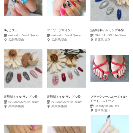
Bigビジュー
フラワーデザイン3
定額制ネイル サンプル⑰
nail salon Vivid Queen
nail salon Vivid Queen
NAILSALON Ichi Glam
広島県/福山
広島県/福山
兵庫県/姫路
定額制ネイル サンプル⑭
定額制ネイル サンプル⑩
ブラックシースルーネイル×
ドット、ストーン
NAILSALON Ichi Glam
NAILSALON Ichi Glam
Beauty salon Reir
兵庫県/姫路
兵庫県/姫路
静岡県/磐田