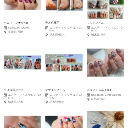
ハロウィン★☆nail
巻き爪補正
フットネイル
nail salon LUAN
エステ・ネイルサロン Ch
エステ・ネイルサロン Ch
u-ra
u-ra
長崎県/長崎
栃木県/栃木
栃木県/栃木
つけ放題コース
デザインネイル
ニュアンスネイル4
エステ・ネイルサロン Ch
エステ・ネイルサロン Ch
nail salon Vivid Queen
u-ra
u-ra
広島県/福山
栃木県/栃木
栃木県/栃木