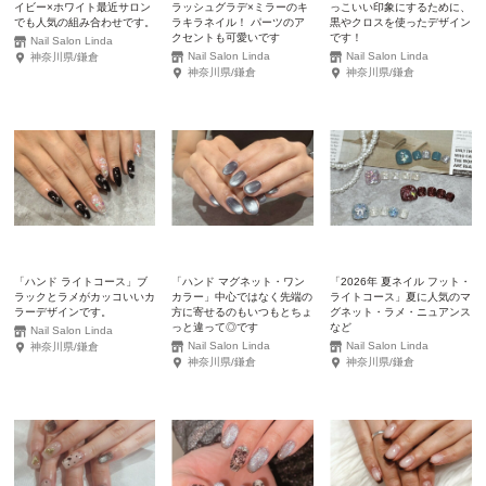
イビー×ホワイト最近サロン
ラッシュグラデ×ミラーのキ
っこいい印象にするために、
でも人気の組み合わせです。
ラキラネイル！ パーツのア
黒やクロスを使ったデザイン
クセントも可愛いです
です！
Nail Salon Linda
Nail Salon Linda
Nail Salon Linda
神奈川県/鎌倉
神奈川県/鎌倉
神奈川県/鎌倉
「ハンド ライトコース」ブ
「ハンド マグネット・ワン
「2026年 夏ネイル フット・
ラックとラメがカッコいいカ
カラー」中心ではなく先端の
ライトコース」夏に人気のマ
ラーデザインです。
方に寄せるのもいつもとちょ
グネット・ラメ・ニュアンス
っと違って◎です
など
Nail Salon Linda
Nail Salon Linda
Nail Salon Linda
神奈川県/鎌倉
神奈川県/鎌倉
神奈川県/鎌倉