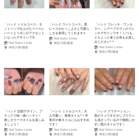
「ハンド ミドルコース」モ
「ハンド ライトコース」黒
「ハンド フレンチ・ワンカ
ノトーンで仕上げたベースに
レースがかっこよさと可愛ら
ラー」シアーブラウンのフレ
ハートとリボンがアクセント
しさを表現してくれます♬
ンチデザインです！ いつも
になったデザインです。
とちょっと違うお色もお楽し
Nail Salon Linda
みください^ ^
Nail Salon Linda
神奈川県/鎌倉
Nail Salon Linda
神奈川県/鎌倉
神奈川県/鎌倉
「ハンド 定額デザイン」ブ
「ハンド ミドルコース」大
「ハンド グラデーション」
ラックで統一感バッチリ！
人可愛い、夜桜ネイル^ ^ 卒
黒のラメですが少しブラウン
推しカラーでネイルを楽しみ
業式や春ネイルにもおすすめ
も混ざっているので挑戦しや
ましょう！
です！
すい黒のネイルです！
Nail Salon Linda
Nail Salon Linda
Nail Salon Linda
神奈川県/鎌倉
神奈川県/鎌倉
神奈川県/鎌倉