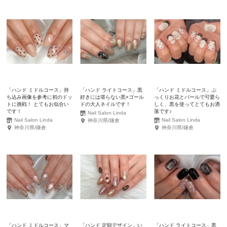
「ハンド ミドルコース」持
「ハンド ライトコース」黒
「ハンド ミドルコース」ぷ
ち込み画像を参考に初のドッ
好きには堪らない黒×ゴール
っくりお花とパールで可愛ら
トに挑戦！ とてもお似合い
ドの大人ネイルです！
しく、黒を使ってとてもお洒
です！
落です♪
Nail Salon Linda
Nail Salon Linda
Nail Salon Linda
神奈川県/鎌倉
神奈川県/鎌倉
神奈川県/鎌倉
「ハンド ミドルコース」マ
「ハンド 定額デザイン」い
「ハンド ライトコース」黒