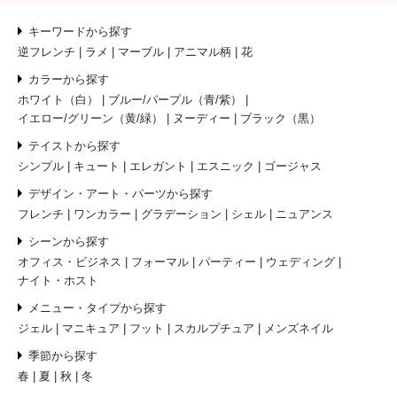
キーワードから探す
逆フレンチ
ラメ
マーブル
アニマル柄
花
カラーから探す
ホワイト（白）
ブルー/パープル（青/紫）
イエロー/グリーン（黄/緑）
ヌーディー
ブラック（黒）
テイストから探す
シンプル
キュート
エレガント
エスニック
ゴージャス
デザイン・アート・パーツから探す
フレンチ
ワンカラー
グラデーション
シェル
ニュアンス
シーンから探す
オフィス・ビジネス
フォーマル
パーティー
ウェディング
ナイト・ホスト
メニュー・タイプから探す
ジェル
マニキュア
フット
スカルプチュア
メンズネイル
季節から探す
春
夏
秋
冬