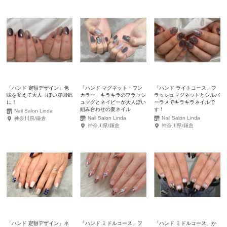
「ハンド 定額デザイン」色
「ハンド マグネット・ワン
「ハンド ライトコース」フ
味を変えて大人っぽい雰囲気
カラー」キラキラのフラッシ
ラッシュマグネットとシルバ
に！
ュマグとネイビーが大人ぽい
ーラメでキラキラネイルで
組み合わせの夏ネイル
す！
Nail Salon Linda
Nail Salon Linda
Nail Salon Linda
神奈川県/鎌倉
神奈川県/鎌倉
神奈川県/鎌倉
「ハンド 定額デザイン」ネ
「ハンド ミドルコース」フ
「ハンド ミドルコース」か