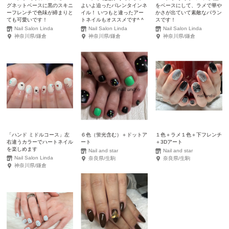
グネットベースに黒のスキニ
よいよ迫ったバレンタインネ
をベースにして、ラメで華や
ーフレンチで色味が締まりと
イル！ いつもと違ったアー
かさが出ていて素敵なバラン
ても可愛いです！
トネイルもオススメです^ ^
スです！
Nail Salon Linda
Nail Salon Linda
Nail Salon Linda
神奈川県/鎌倉
神奈川県/鎌倉
神奈川県/鎌倉
「ハンド ミドルコース」左
６色（蛍光含む）＋ドットア
１色＋ラメ１色＋下フレンチ
右違うカラーでハートネイル
ート
＋3Dアート
を楽しめます
Nail and star
Nail and star
Nail Salon Linda
奈良県/生駒
奈良県/生駒
神奈川県/鎌倉