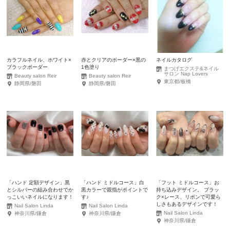
カラフルネイル、ホワイト×
赤とクリアのボーダー×黒の
ネイルカタログ
ブラックボーダー
1色塗り
まつげエクステ&ネイル
サロン Nap Lovers
Beauty salon Reir
Beauty salon Reir
東京都/板橋
静岡県/磐田
静岡県/磐田
「ハンド 定額デザイン」黒
「ハンド ミドルコース」白
「フット ミドルコース」お
とシルバーの組み合わせでか
黒カラーで親指がポイントで
持ち込みデザイン。 ブラッ
っこいいネイルになります！
す♪
ク×レース、リボンで可愛ら
しさもあるデザインです！
Nail Salon Linda
Nail Salon Linda
Nail Salon Linda
神奈川県/鎌倉
神奈川県/鎌倉
神奈川県/鎌倉