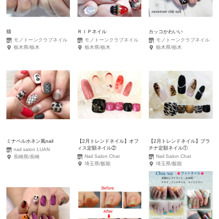
猫
ＲＩＰネイル
カッコかわいい
モノトーンクラブネイル
モノトーンクラブネイル
モノトーンクラブネイル
栃木県/栃木
栃木県/栃木
栃木県/栃木
ミナペルホネン風nail
【2月トレンドネイル】オフ
【2月トレンドネイル】プラ
ィス定額ネイル②
チナ定額ネイル①
nail salon LUAN
Nail Salon Chat
Nail Salon Chat
長崎県/長崎
埼玉県/飯能
埼玉県/飯能