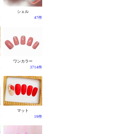
シェル
件
47件
ワンカラー
件
3714件
マット
件
19件