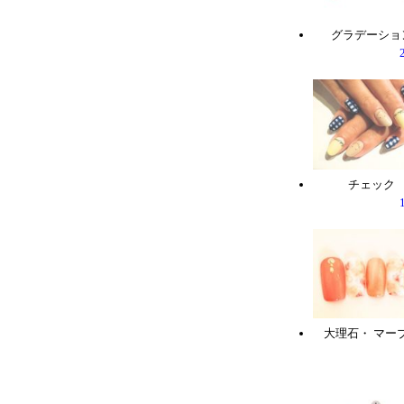
グラデーショ
チェック
大理石・ マー