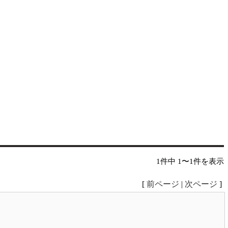
1件中 1〜1件を表示
[
前ページ
|
次ページ
]