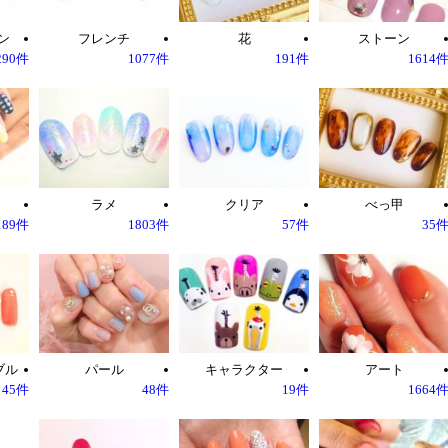
ン
フレンチ
花
ストーン
290件
1077件
191件
1614
ラメ
クリア
べっ甲
189件
1803件
57件
35
ブル
パール
キャラクター
アート
45件
48件
19件
1664