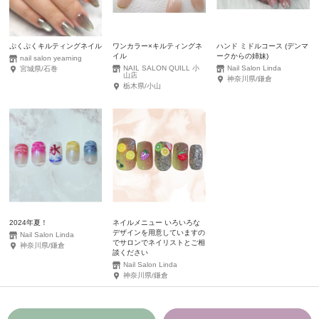
ぷくぷくキルティングネイル
ワンカラー×キルティングネ
ハンド ミドルコース (デンマ
イル
ークからの姉妹)
nail salon yearning
NAIL SALON QUILL 小
Nail Salon Linda
宮城県/石巻
山店
神奈川県/鎌倉
栃木県/小山
2024年夏！
ネイルメニュー いろいろな
デザインを用意していますの
Nail Salon Linda
でサロンでネイリストとご相
神奈川県/鎌倉
談ください
Nail Salon Linda
神奈川県/鎌倉