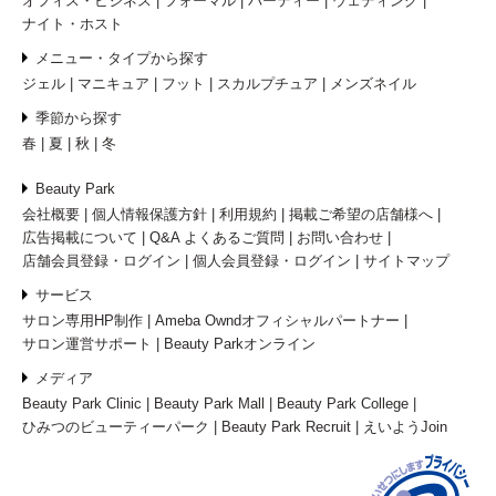
オフィス・ビジネス
フォーマル
パーティー
ウェディング
ナイト・ホスト
メニュー・タイプから探す
ジェル
マニキュア
フット
スカルプチュア
メンズネイル
季節から探す
春
夏
秋
冬
Beauty Park
会社概要
個人情報保護方針
利用規約
掲載ご希望の店舗様へ
広告掲載について
Q&A よくあるご質問
お問い合わせ
店舗会員登録・ログイン
個人会員登録・ログイン
サイトマップ
サービス
サロン専用HP制作
Ameba Owndオフィシャルパートナー
サロン運営サポート
Beauty Parkオンライン
メディア
Beauty Park Clinic
Beauty Park Mall
Beauty Park College
ひみつのビューティーパーク
Beauty Park Recruit
えいようJoin