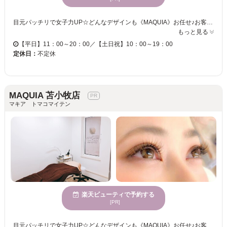
目元パッチリで女子力UP☆どんなデザインも《MAQUIA》お任せ♪お客様のお仕事や普段の生活に合わせて、ナチュラルからボリュームUPまでプロがご提案致します！！エクステの種類が豊富＆高技術者の施術で満足度は◎“モチの良さ＆リーズナブルな価格”も自慢なので、『パッチリeye』がずっと続く★《MAQUIA》で輝く目元を手に入れてみませんか♪？
もっと見る
【平日】11：00～20：00／【土日祝】10：00～19：00
定休日：
不定休
MAQUIA 苫小牧店
マキア トマコマイテン
楽天ビューティで予約する
[PR]
目元パッチリで女子力UP☆どんなデザインも《MAQUIA》お任せ♪お客様のお仕事や普段の生活に合わせて、ナチュラルからボリュームUPまでプロがご提案致します！！エクステの種類が豊富＆高技術者の施術で満足度は◎“モチの良さ＆リーズナブルな価格”も自慢なので、『パッチリeye』がずっと続く★《MAQUIA》で輝く目元を手に入れてみませんか♪？