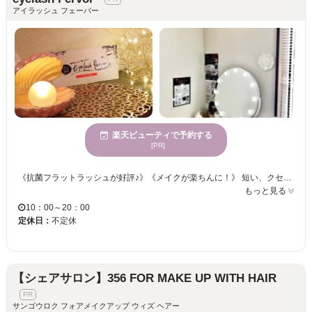
アイラッシュ フェーバー
楽天ビューティで予約する
[PR]
《抗菌フラットラッシュが好評♪》《メイクが楽ちんに！》 短い、クセがある、下向きなど、ボリュームがない・・・様々なまつ毛のお悩みをお聞かせください！ カラーエクステメニューやリペアメニューも充実◎お客様のご希望に合わせた仕上がりが可能◎ 【NUMEROカラー】カラーエクステでいつもと違う自分に♪華やかオシャレに仕上げます☆☆ 忙しい日々を忘れてゆったりまったりマツエク体験をしませんか？
もっと見る
10：00～20：00
定休日：
不定休
【シェアサロン】356 FOR MAKE UP WITH HAIR
サンゴウロク フォアメイクアップ ウィズ ヘアー