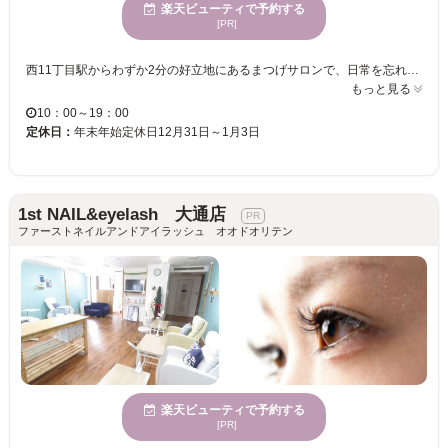
楽天ビューティで予約する
[PR]
西11丁目駅からわずか2分の好立地にあるまつげサロンで、日常を忘れる洗練された空間をご体験いただけます。おしゃれでハイクオリティな施術により、誰もが理想の目元を手に入れられるチャンスを提供。「美人フェイス」になれる提案を、丁寧なカウンセリングを通じてお届けします。初めてまつげサロンを利用される方にも安心してご来店いただける環境。 【ヘアセット道具】としてRefaカールアイロン＆Refaストレートアイロンが自由に使用できるパウダールーム完備なのでお出かけ前でも安心して通えます！今までのマツエクで満足できなかった方にこそぜひ体感して欲しい高品質×高技術のサロンで、あなたの理想の目元を実現させませんか？ カラーエクステやつけ放題など充実したメニューの中からあなたにピッタリのデザインを選んでいただき、熟練アイリストが丁寧に施術いたしますので、持ちの良さを実感していただけます。今までにないあなただけのデザインが楽しめるサロンです♪ 10時～19時まで営業！お仕事帰りでもに気軽に立ち寄れるので忙しい大人の女性のみなさんも安心して通えます。ぜひお越しください☆
もっと見る
10：00～19：00
定休日：
年末年始定休日12月31日～1月3日
1st NAIL&eyelash 大通店
ファーストネイルアンドアイラッシュ オオドオリテン
楽天ビューティで予約する
[PR]