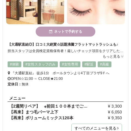
ネットで予約する
【大通駅直結◎】口コミ大絶賛☆話題沸騰フラットマットラッシュも♪
担当スタッフは全員検定資格保有者！厳しいチェック項目をクリアした、アイラッシュアーティストのみが施術させていただきます♪大人気のフラットマットラッシュをはじめセーブルエクステやカラーエクステも御座います。お客様の瞳の形に合わせ、デザインをご提案させて頂きます☆大人の女性から愛される、リピーターからの支持の高い有名店です♪
もっと見る
#体験
#女性スタッフのみ
#女性専用
#駅近
#高級
『大通駅直結』 徒歩1分 ポールタウンより4丁目プラザ9Ｆへ
OPEN☆11:00 ～ CLOSE★21:00
定休日：
無休
メニュー
【2週間リペア】 ※前回１００本までご利用の方のみ…
¥ 3,300
【再来】まつ毛パーマ上下
¥ 6,050
【再来】ボリュームミックス120本
¥ 9,350
すべてのメニューを見る