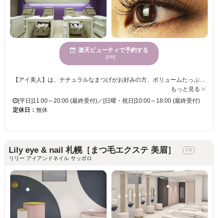
楽天ビューティで予約する
[PR]
【アイ美人】は、ナチュラルなまつげがお好みの方、ボリュームたっぷりのまつげにしたい方もピッタリ♪★洗練されたデザインフロアで施術できるのがMIYAヘアカラーラウンジの特徴！ヘアカラーもアイラッシュもトータルプロデュースしてくれる貴女のパートナーです☆ 目元によって人の印象は変わるもの。まつげエクステなら、汗をかいても涙を流しても、すっぴんでも、いつでも美しい目元をキープ♪マスカラ不要だから、朝のメイク時間も夜のアイメイクオフの手間もぐっと短縮できます☆本数・長さ・形…など、エクステの組み合わせによって印象も付け心地も変わります。初めてでも大丈夫！スタッフの方と相談して自分に合ったエクステを選んでね♪
もっと見る
[平日]11:00～20:00 (最終受付)／[日曜・祝日]10:00～18:00 (最終受付)
定休日：
無休
Lily eye & nail 札幌［まつ毛エクステ 美眉］
リリー アイアンドネイル サッポロ