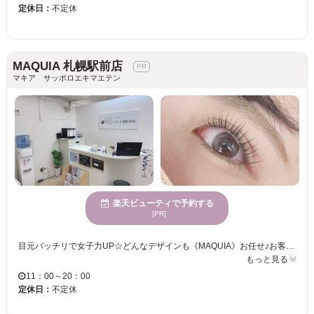
定休日：
不定休
MAQUIA 札幌駅前店
マキア サッポロエキマエテン
楽天ビューティで予約する
[PR]
目元パッチリで女子力UP☆どんなデザインも《MAQUIA》お任せ♪お客様のお仕事や普段の生活に合わせて、ナチュラルからボリュームUPまでプロがご提案致します！！エクステの種類が豊富＆高技術者の施術で満足度は◎“モチの良さ＆リーズナブルな価格”も自慢なので、『パッチリeye』がずっと続く★《MAQUIA》で輝く目元を手に入れてみませんか？
もっと見る
11：00～20：00
定休日：
不定休