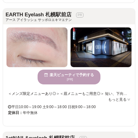
EARTH Eyelash 札幌駅前店
アース アイラッシュ サッポロエキマエテン
楽天ビューティで予約する
[PR]
＜メンズ限定メニューあり◎＞＜眉メニューもご用意◎＞ 短い、下向きなど、ボリュームがない・・・まつ毛のお悩みをお聞かせください！！ マツエクが苦手な方には・・・パリジェンヌラッシュリフトはいかがですか？ お悩みをじっくりとヒアリング。オーダーメイドな目元が手に入る◎ オシャレでHappyな毎日を送りませんか？一緒にお客様の魅力を引き出します！アイブロウ/アイブロウWAX/ハリウッドブロウリフト/パリジェンヌ/眉毛カラー/眉毛/まゆ毛/まゆげ/眉毛専門店/アイブロウ専門店/眉毛サロン/まゆげサロン/アイブロウサロン/まつ毛パーマ/まつぱ/まつパ/ラッシュアディクト/V3ファンデーション
もっと見る
平日10:00～19:00 土9:00～18:00 日祝9:00～18:00
定休日：
年中無休