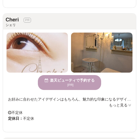
Cheri
シェリ
楽天ビューティで予約する
[PR]
お好みに合わせたアイデザインはもちろん、魅力的な印象になるデザインもご提案！ 『パリジェンヌラッシュリフト』専門店☆ 持続性◎根元からしっかり立ち上げます♪魅力的なまつげに☆ お顔の骨格や好みに合わせてベストな形にオーダーメイドで眉をデザイン☆彡 ＜似合わせ眉に＞毛量や左右のバランスを綺麗に整えませんか？ 気分に合わせて目元の印象をチェンジしませんか？お気軽にご来店くださいませ。
もっと見る
不定休
定休日：
不定休