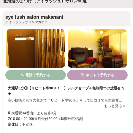
北海道のまつげ（アイラッシュ）サロン50選
eye lush salon makanani
アイラッシュサロンマカナニ
電話で予約する
ネットで予約する
大通駅3分◎【リピート率90％！！】シルクセーブル無制限つけ放題有☆
★
高い技術ともちの良さで『リピート率90％』そして口コミでも大絶賛のマツエクサロン！こだわりのシルクセーブルを使用したつけ放題メニューが大人気。理想の目元をお伺いし、オーダーメイドのデザインに仕上げます。自まつ毛への負担が最小限なのも人気の秘訣。大通駅より徒歩3分、夜21時まで営業していますのでお仕事帰りにもどうぞ！
もっと見る
大通駅34番出口より徒歩3分
10:00～21:00(最終受付20:00 ※時間外応相談)
定休日：
不定休