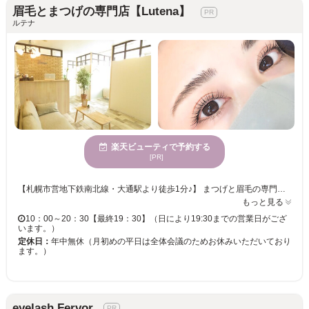
眉毛とまつげの専門店【Lutena】
ルテナ
楽天ビューティで予約する
[PR]
【札幌市営地下鉄南北線・大通駅より徒歩1分♪】 まつげと眉毛の専門店『Lutena（ルテナ）』ナチュラルな優しい雰囲気のカフェのような店内は、居心地抜群。全室半個室でゆったりと寛ぎながらサロンタイムを満喫できる。第一印象を8割決めると言われる目元。まつげと眉毛の印象チェンジで「なりたい自分」を叶えませんか？「サロンでの施術にトラウマがある…」「希望のデザインが叶ったことがない…」「マツエクやパーマでまつげが減った…」そんなお客様、是非一度ルテナへご相談ください。 【多彩なメニューで印象の変わる目元へ♪】 高技術に高評価◎アレルギー体質のオーナー自らが厳選した商材で安心の施術は、丁寧でモチの良さも抜群★ナチュラルな目元からボリュームアップまでデザインは自由自在。一人ひとりの「なりたい」イメージに合わせたオーダーメイドカウンセリングで理想のデザインが叶う♪サロンへのご来店が初めての方にもおすすめのサロンです。
もっと見る
10：00～20：30【最終19：30】（日により19:30までの営業日がござ
います。）
定休日：
年中無休（月初めの平日は全体会議のためお休みいただいており
ます。）
eyelash Fervor