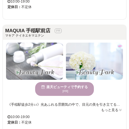
10:00-19:00
定休日：
不定休
MAQUIA 手稲駅前店
マキア テイネエキマエテン
楽天ビューティで予約する
[PR]
《手稲駅徒歩2分♪♪》光あふれる雰囲気の中で、目元の美を引き立てる時間を提供！マツエク技術に優れたスタッフが、一人ひとりの理想を叶えます☆様々な世代に愛される、どんな方にも嬉しいサロン！ MAQUIA 手稲駅前店は、心が弾むような広々とした空間でお客様をお迎えします。幅広く様々な年齢層のお客様に親しまれ、トレンドを踏まえたマツエクが得意です。まつげの美しさを引き立てるための丁寧な施術と繊細な技術を駆使し、お客様の理想に近づけます。自分の魅力を最大限に引き出したい方、個性的でありながら自然な仕上がりを求める方にぴったりのサロンです。MAQUIA 手稲駅前店は、お手頃価格で何度でも楽しめるところも嬉しいポイントです。気持ちのよい明るさの中で、理想のまつげに出会う時間をお過ごしください。
もっと見る
10:00-19:00
定休日：
不定休