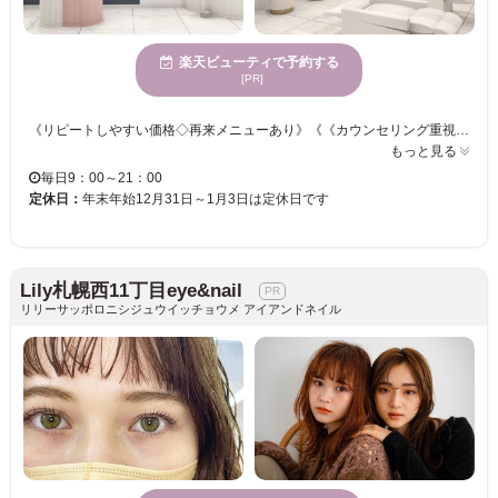
楽天ビューティで予約する
[PR]
《リピートしやすい価格◇再来メニューあり》《《カウンセリング重視》》 【リーズナブル×ハイクオリティー☆彡あなたの目元を大人カワイくデザインします♪】 一人一人のご要望や、目の形・状態に合わせてエクステの種類をご提案いたします。 お好みの本数でナチュラル～華やかなフサフサまつげまで叶えます♪ マツエクが苦手な方も自まつげをいかした「ケラチンラッシュリフト」「パリジェンヌラッシュリフト」も！ この機会にぜひ当サロンで、オシャレな目元を手に入れませんか？
もっと見る
毎日9：00～21：00
定休日：
年末年始12月31日～1月3日は定休日です
Lily札幌西11丁目eye&nail
リリーサッポロニシジュウイッチョウメ アイアンドネイル