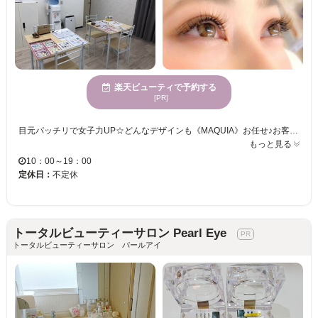
楽天ビューティで予約する
[PR]
目元パッチリで女子力UP☆どんなデザインも《MAQUIA》お任せ♪お客様のお仕事や普段の生活に合わせて、ナチュラルからボリュームUPまでプロがご提案致します！！エクステの種類が豊富＆高技術者の施術で満足度は◎“モチの良さ＆リーズナブルな価格”も自慢なので、『パッチリeye』がずっと続く★《MAQUIA》で輝く目元を手に入れてみませんか♪？
もっと見る
10：00～19：00
定休日：
不定休
トータルビューティーサロン Pearl Eye
トータルビューティーサロン パールアイ