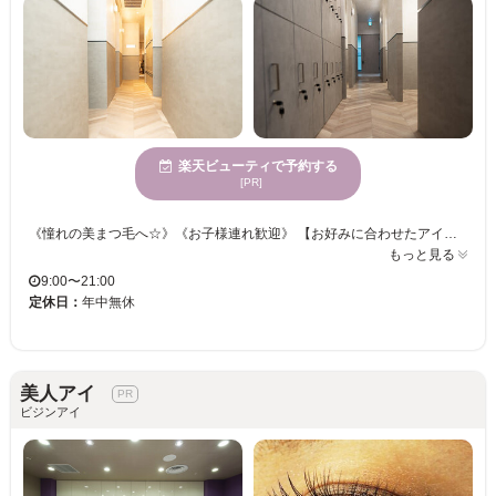
楽天ビューティで予約する
[PR]
《憧れの美まつ毛へ☆》《お子様連れ歓迎》 【お好みに合わせたアイデザインはもちろん、より魅力的な印象になるデザインもご提案！】 根元からしっかり立ち上げから、自然なカール、一重奥二重さんのデザインも得意です☆アイブロウワックスも平行眉からアーチ眉、メンズアイブロウも似合うデザインをご提案させて頂きます!!まつ毛パーマとアイブロウワックスのセットメニューもございますので、目元をより素敵にしましょう☆
もっと見る
9:00〜21:00
定休日：
年中無休
美人アイ
ビジンアイ