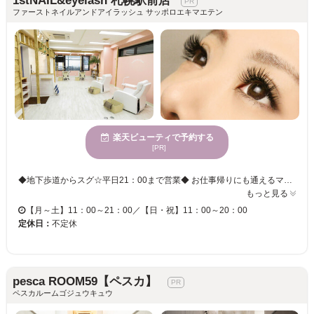
1stNAIL&eyelash 札幌駅前店
ファーストネイルアンドアイラッシュ サッポロエキマエテン
楽天ビューティで予約する
[PR]
◆地下歩道からスグ☆平日21：00まで営業◆ お仕事帰りにも通えるマツエクサロン◎気軽に通えるアットホームな雰囲気なので、初心者にもオススメです。大切な目元だから、信頼できるワンランク上の技術で安心安全な施術を♪ 自まつ毛が細い、自まつ毛が少ないなど…悩みは人それぞれ。目の形やなりたいイメージも人それぞれです。丁寧にカウンセリングをし、お客様に合わせたデザインをご提案します。自信の持てる印象的な目元へ…お客様の綺麗をお手伝い致します。
もっと見る
【月～土】11：00～21：00／【日・祝】11：00～20：00
定休日：
不定休
pesca ROOM59【ペスカ】
ペスカルームゴジュウキュウ