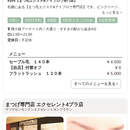
eyell【まつ毛エクステ&アイブロウ専門店】
札幌にある【まつ毛エクステ&アイブロウ専門店】です。ピンクベージュを基調とした落ち着いた店内でリラックスできます。 講習に合格し、美容師免許取得者のスタッフが施術を担当いたしますので初めての方にも安心してご利用いただけます♪
もっと見る
#安い
#当日予約
#個室
#女性スタッフのみ
#女性専用
狸小路アーケード内！大通り・すすきの駅から徒歩4分
11:00〜21:00
定休日：
不定休
メニュー
セーブル毛 １４０本
¥ 4,500
【自店】付替オフ
¥ 0
フラットラッシュ １２０本
¥ 5,000
すべてのメニューを見る
まつげ専門店 エクセレント4プラ店
マツゲセンモンテンエクセレントヨンプラテン