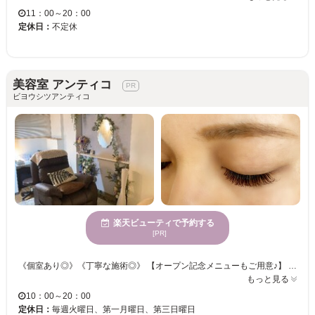
11：00～20：00
定休日：
不定休
美容室 アンティコ
ビヨウシツアンティコ
楽天ビューティで予約する
[PR]
《個室あり◎》《丁寧な施術◎》 【オープン記念メニューもご用意♪】 確かな技術を持ったスタイリストがピッタリなスタイルを提案♪ 個室空間とフカフカのリクライニングベッドでリラックスして頂けます☆彡 こだわりの毛質、グルー、パーマ剤を使用し、お客様ひとり一人のご要望をお伺いし 細かにお応え致します！憧れの美まつ毛を手に入れましょう！！
もっと見る
10：00～20：00
定休日：
毎週火曜日、第一月曜日、第三日曜日