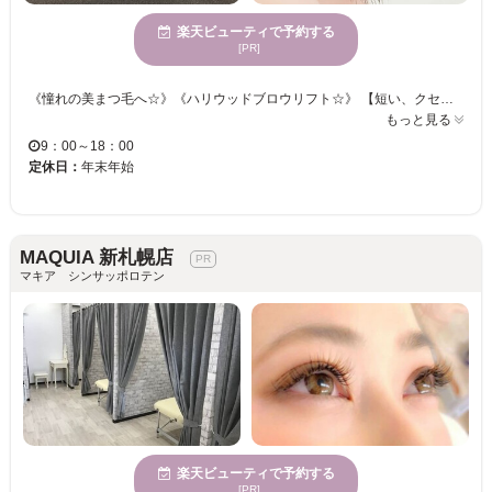
楽天ビューティで予約する
[PR]
《憧れの美まつ毛へ☆》《ハリウッドブロウリフト☆》 【短い、クセがある、下向きなど、ボリュームがない・・・様々なまつ毛のお悩みをお聞かせください！！】 瞳の魅力をもっと引き出すお手伝いをしてくれる！まつ毛を労りながら施術いたします！ まつエクはもちろん、まつ毛パーマやハリウッドブロウリフトなど種類豊富にメニューをご用意♪ アナタのなりたい目元をお聞かせください！当サロンのアイリストが叶えます☆彡
もっと見る
9：00～18：00
定休日：
年末年始
MAQUIA 新札幌店
マキア シンサッポロテン
楽天ビューティで予約する
[PR]