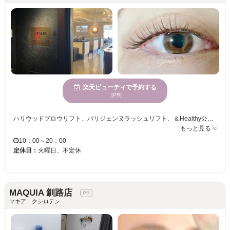
楽天ビューティで予約する
[PR]
ハリウッドブロウリフト、パリジェンヌラッシュリフト、＆Healthy公認サロンです。エクステは、グルー、毛質にこだわり、モチを考え高い技術力で、お客様の綺麗を叶えます♪ ナチュラルに盛れるまつ毛を得意としており、エクステは自まつ毛のようにつける事も可能です！ まつ毛が上り綺麗になると気分が上がりますね！お客様の綺麗になる自信を持てるお手伝いをしたいと思っています！ 人はいつでも綺麗になれます。 ひとりひとりにお似合いになる眉毛、まつ毛を丁寧にカウンセリングし、お悩み解決いたします。 年齢層は、10代〜60代と様々です。 お気軽にお問い合わせくださいませ。いつでもお待ちしております。 カラーエクステもございます。お気軽に一度ご相談くださいませ。 完全個室で、フルフラットベッドでお寛ぎください。 ※美容室の中にある為周りの声が多少気になる場合がございます。あらかじめご了承くださいませ。 ※お電話でのご予約誠にありがとうございます。施術中はお電話に出ることができません。出られない場合もございますので申し訳ございませんがよろしくお願いいたします。
もっと見る
10：00～20：00
定休日：
火曜日、不定休
MAQUIA 釧路店
マキア クシロテン