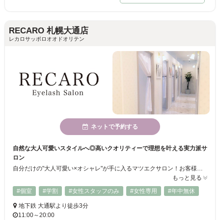
RECARO 札幌大通店
レカロサッポロオオドオリテン
ネットで予約する
自然な大人可愛いスタイルへ◎高いクオリティーで理想を叶える実力派サ
ロン
自分だけの"大人可愛い×オシャレ"が手に入るマツエクサロン！お客様のお目元に合わせてカールや長さ、デザインをご提案します♪施術も快適にお過ごし頂けるようにリクライニングチェアをご用意してます！またグルー(接着剤)は信頼性の高い国産を使用しているので、お肌が弱い方でも大丈夫です♪
もっと見る
#個室
#学割
#女性スタッフのみ
#女性専用
#年中無休
地下鉄 大通駅より徒歩3分
11:00～20:00