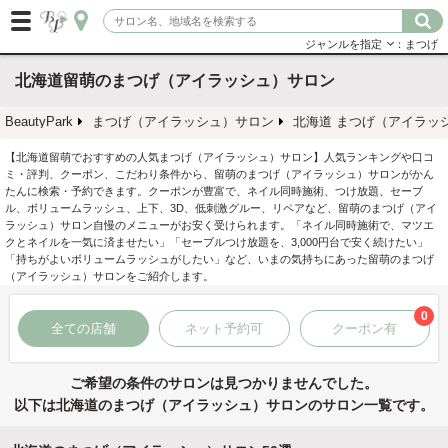
ジャンルを指定
：まつげ
北海道留萌のまつげ（アイラッシュ）サロン
BeautyPark
まつげ（アイラッシュ）サロン
北海道 まつげ（アイラッ
【北海道留萌でおすすめの人気まつげ（アイラッシュ）サロン】人気ランキングや口コ
ミ・評判、クーポン、こだわり条件から、留萌のまつげ（アイラッシュ）サロンがかん
たんに検索・予約できます。クーポンが豊富で、ネイル同時施術、つけ放題、セーブ
ル、ボリュームラッシュ、上下、3D、低刺激グルー、リペアなど、留萌のまつげ（アイ
ラッシュ）サロン自慢のメニューがお安く受けられます。「ネイル同時施術で、マツエ
クとネイルを一気に済ませたい」「セーブルつけ放題を、3,000円台で安く続けたい」
「持ちがよいボリュームラッシュがしたい」など、いまの気持ちにあった留萌のまつげ
（アイラッシュ）サロンをご紹介します。
0
全ての店舗
ネット予約可
クーポン有
ご希望の条件のサロンは見つかりませんでした。
以下は北海道のまつげ（アイラッシュ）サロンのサロン一覧です。