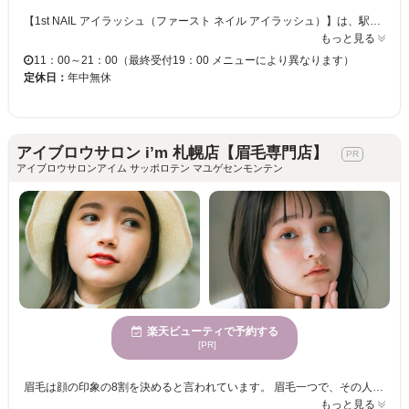
【1st NAIL アイラッシュ（ファースト ネイル アイラッシュ）】は、駅近くのプライベートまつげサロン♪店内は、西海岸風のおしゃれな内装。北海道は寒いけど、夏や海のイメージで気持ちが温かくなれる雰囲気です☆ 経験豊富なベテランアイリストが担当！ナチュラルアイもボリュームアイも、あなたらしいデザインに仕上げてくれます☆安心安全の施術なので、マツエク初心者の方にもおすすめ◎！一人ひとりへの丁寧な対応・施術に大満足間違いなし！！ あなたも【1st NAIL アイラッシュ】へ足を運んでみては？
もっと見る
11：00～21：00（最終受付19：00 メニューにより異なります）
定休日：
年中無休
アイブロウサロン i’m 札幌店【眉毛専門店】
アイブロウサロンアイム サッポロテン マユゲセンモンテン
楽天ビューティで予約する
[PR]
眉毛は顔の印象の8割を決めると言われています。 眉毛一つで、その人の雰囲気は、凛々しくもなり、優しくもなり、可愛くもなり、頼れる男らしくもなります。 私たちは、そんな重要なパーツである眉毛を、お客様の輪郭や自眉毛の特徴を活かして、似合う眉毛デザインをご提案いたします。 また、普段のメイクや、ファッション、なりたい雰囲気もお聞かせいただきながら、ご納得のいくデザインを、確かなアイブロウスキルで叶えさせて頂きます。 アイブロウデザインのエキスパートたちへ、是非一度ご相談下さい。スタッフ一同、皆様のご来店を心からお待ちしております。
もっと見る