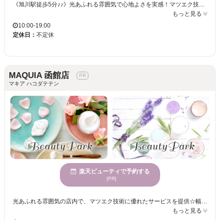
《旭川駅徒歩5分♪♪》光あふれる雰囲気で心地よさを実感！マツエク技術に定評のあるサロンで、自分らしい美しさを引き出すお手伝いを。さまざまな年齢層向けのため、どなたでもお立ち寄りください！ MAQUIA フィール旭川店では、開放感のある店舗でゆったりとした時間を楽しめます。年齢を問わず様々な方に利用されているため、どんな方でも安心してご来店いただけます。特にマツエクに熟練した技術を持つスタッフが在籍しており、一人ひとりの魅力を引き出すデザインを提供します。自分らしい目元を手に入れることで、日々の生活をさらに楽しく、特別な自分へと変身できます。MAQUIA フィール旭川店での施術を通じて、自然な美しさと個性を引き立てる目元を手に入れましょう。心地よく過ごせる空間で、ぜひ新しい自分を発見してください。
もっと見る
10:00-19:00
定休日：
不定休
MAQUIA 函館店
マキア ハコダテテン
楽天ビューティで予約する
[PR]
光あふれる雰囲気の店内で、マツエク技術に優れたサービスを提供☆幅広い世代のお客様に愛されるサロン！くつろぎながら、理想のまつげを手に入れる時間を体験してください◎ MAQUIA 函館店は、目元の美しさを叶えたいあなたにぴったりのまつげサロンです。サロン内は広々とした空間が広がり、自然光が差し込む明るい雰囲気が特徴です。お客様一人ひとりに合わせたカウンセリングを行い、理想の仕上がりを提供します。豊富な経験を持つスタッフが、あなたの目元を引き立てます。多様な年齢のお客様から愛される当店なら、どなたでも安心してご利用いただけます。MAQUIA 函館店で理想の自分を見つけてみませんか？心地よさを感じていただける空間で、新しい自分を手に入れるお手伝いをいたします。ぜひ足を運んでください。
もっと見る