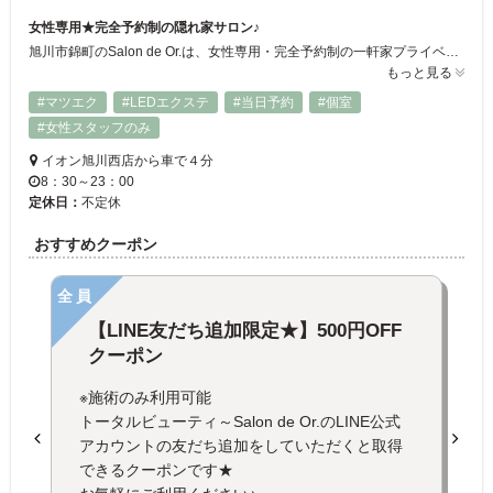
女性専用★完全予約制の隠れ家サロン♪
旭川市錦町のSalon de Or.は、女性専用・完全予約制の一軒家プライベートサロン。1ベッドの貸切空間で、自分だけの癒し時間を満喫できます。LEDまつエクやLEDエクステパーマは、UVを放出しない目元にやさしい施術。カラー・ジュエリーエクステも取扱いあり◎美容整体ではハイパーナイフで深部にアプローチし、むくみ・疲れ・姿勢改善もサポート。朝8:30〜夜23時まで営業しているので忙しい方にも◎
もっと見る
#マツエク
#LEDエクステ
#当日予約
#個室
#女性スタッフのみ
イオン旭川西店から車で４分
8：30～23：00
定休日：
不定休
おすすめクーポン
全員
【LINE友だち追加限定★】500円OFF
クーポン
※施術のみ利用可能
トータルビューティ～Salon de Or.のLINE公式
アカウントの友だち追加をしていただくと取得
できるクーポンです★