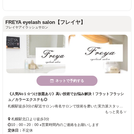
FREYA eyelash salon【フレイヤ】
フレイヤアイラッシュサロン
ネットで予約する
《人気No１☆つけ放題あり》高い技術でお悩み解決！フラットフラッシ
ュ／カラーエクステも◎
札幌駅徒歩3分の駅近サロン♪有名サロンで技術を磨いた実力派スタッフ在籍☆彡品質にこだわった素材と高い技術が大人気！！スピーディーなのに長持ちする丁寧な仕上がりも魅力◎軽い付け心地で話題の『フラットフラッシュ』も導入！カラーエクステやつけ放題などメニューも豊富に揃えています◇お客様のお悩みや理想に合わせて、素敵なデザインをご提案します！
もっと見る
札幌駅北口より徒歩3分
10：00～20：00 ※営業時間内のご連絡をお願いします
定休日：
不定休