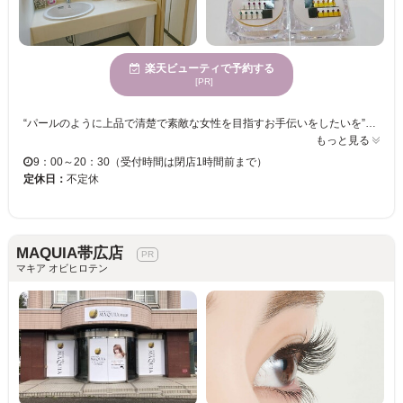
楽天ビューティで予約する
[PR]
“パールのように上品で清楚で素敵な女性を目指すお手伝いをしたいを”コンセプトに持つ【トータルビューティーサロン Pearl Eye】は、ゲスト一人ひとりの生え癖や毛質、似合わせを考え、立体的で魅力的な目元を提供してくれるまつ毛サロンです♪♪ 白を基調に落ち着きのある店内は、初めての方でも緊張せずゆっくりとリラックスしながらサロンタイムが過ごせます◎また、丁寧なカウンセリングを行ってくれるので、デザインが決まらない方でも安心してお任せ出来ます◎ ぜひこの機会に【トータルビューティーサロン Pearl Eye】で、すっぴんでも自信が持てる自分へ変身してみませんか？？
もっと見る
9：00～20：30（受付時間は閉店1時間前まで）
定休日：
不定休
MAQUIA帯広店
マキア オビヒロテン