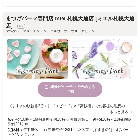
まつげパーマ専門店 miel 札幌大通店 [ミエル札幌大通
店]
マツゲパーマセンモンテンミエルサッポロオオドオリテン
楽天ビューティで予約する
[PR]
《すすきの駅徒歩2分♪♪》『スピード』×『高技術』でお客様の理想の目元を叶える為、お手頃価格でマツエク・まつげパーマをご提供◎居心地の良い半個室&夢見心地リクライニングチェアでゆっくりお過ごし下さい♪ miel札幌大通店はお客様に満足頂けるような、高い技術・接客・提案力で「なりたい目元を叶える」を大切にしています。 . そのおかげで、まつげパーマが上手なサロンと特集されたことも♪ ぜひエリアTOPクラスのお手頃価格でまつげパーマやパリジェンヌラッシュリフトをお楽しみください！ . miel（ミエル）とは、フランス語でハチミツ*。 . 【電話予約について】サロンからのお願い 当店はご来店中のお客様との時間を大切にするため、お電話でのご予約ですとお待たせしてしまう場合があります。 また、楽天ビューティー経由のお電話は、予約専用のためお客様のお電話番号がわからず、折り返しが出来かねます。 大変恐縮ですが、楽天ビューティー等のネット予約からご予約をお願いいたします。
もっと見る
9時or10時～19時(最終受付18時)／夜間営業日：9時or10時～22時(最終
受付21時 )※…
定休日：
年中無休 （※年末年始12/31～1/3休業）[すすきの/まつげパー
マ/パリジェンヌ]