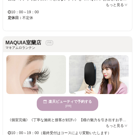
もっと見る
10：00～19：00
定休日：
不定休
MAQUIA室蘭店
マキアムロランテン
楽天ビューティで予約する
[PR]
《個室完備》《丁寧な施術と接客が好評♪》 【瞳の魅力を引き出すお手伝い☆アイリストのセンスが詰まった理想的なアイデザインに仕上げます♪】 お好みの本数をお選びください☆彡華やかなフサフサまつげでパッチリ目元が叶います♪♪ オフィスでも馴染むナチュラルな仕上がりで、オトナ女子を演出◎ 忙しい日々を忘れてゆったり” MAQUIA”でまったりまつエク体験をしませんか？
もっと見る
10：00～19：00（最終受付はコースにより変動いたします）