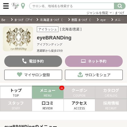
ジャンルを指定
：まつげ
BeautyPark
まつげ（アイラッシュ）サロン
北海道 まつげ（アイラッシュ）サロン
恵庭 まつげ（アイラッシュ）サロン
eyeBRANDing
メニュー・料金
ログイン
[ 北海道/恵庭 ]
アイラッシュ
eyeBRANDing
会員登録
（無料）
アイブランディング
恵庭駅から徒歩15分
キーワード検索
電話
予約
ネット
予約
ジャンルを選択
マイサロン登録
サロンをシェア
キーワードで検索
63
トップ
メニュー
クーポン
カタログ
TOP
MENU
COUPON
CATALOG
スタッフ
口コミ
アクセス
採用情報
STAFF
REVIEW
ACCESS
RECRUIT
近くのサロンを探す
現在地から探す
eyeBRANDingのメニュー