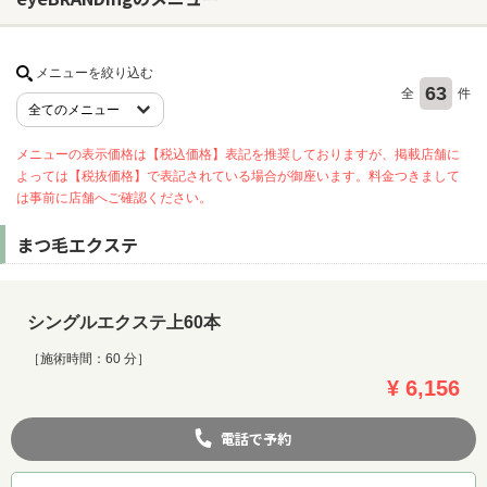
ヘアサロン
メニューを絞り込む
63
全
件
ネイルサロン
まつげサロン
メニューの表示価格は【税込価格】表記を推奨しておりますが、掲載店舗に
よっては【税抜価格】で表記されている場合が御座います。料金つきまして
エステサロン
は事前に店舗へご確認ください。
リラクゼーションサロン
まつ毛エクステ
美容クリニック
ヘアカタログ
シングルエクステ上60本
ネイルカタログ
［施術時間：60 分］
¥ 6,156
メンズカタログ
電話で予約