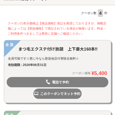
4
クーポン数
件
ヘアサロン
クーポンの表示価格は【税込価格】表記を推奨しておりますが、掲載店
ネイルサロン
舗によっては【税抜価格】で表記されている場合が御座います。料金・
まつげサロン
ご利用条件つきましては事前に店舗へご確認ください。
エステサロン
全員
まつ毛エクステ付け放題 上下最大160本!!
リラクゼーションサロン
全員可能です☆更に今なら新規他店付替除去無料☆
美容クリニック
有効期限 : 2026年08月31日
¥5,400
クーポン価格
ヘアカタログ
電話で予約
ネイルカタログ
メンズカタログ
このクーポンでネット予約