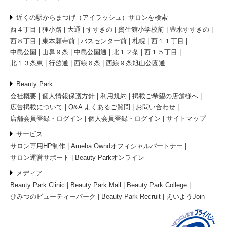
近くの駅からまつげ（アイラッシュ）サロンを検索
西４丁目
狸小路
大通
すすきの
資生館小学校前
豊水すすきの
西８丁目
東本願寺前
バスセンター前
札幌
西１１丁目
中島公園
山鼻９条
中島公園通
北１２条
西１５丁目
北１３条東
行啓通
西線６条
西線９条旭山公園通
Beauty Park
会社概要
個人情報保護方針
利用規約
掲載ご希望の店舗様へ
広告掲載について
Q&A よくあるご質問
お問い合わせ
店舗会員登録・ログイン
個人会員登録・ログイン
サイトマップ
サービス
サロン専用HP制作
Ameba Owndオフィシャルパートナー
サロン運営サポート
Beauty Parkオンライン
メディア
Beauty Park Clinic
Beauty Park Mall
Beauty Park College
ひみつのビューティーパーク
Beauty Park Recruit
えいようJoin