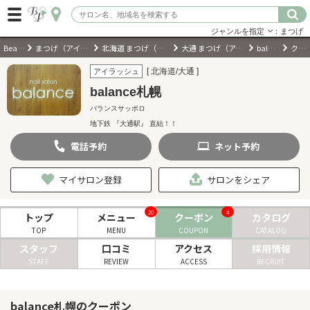
ジャンルを指定
：まつげ
BeautyPark
まつげ（アイラッシュ）サロン
北海道 まつげ（アイラッシュ）サロン
大通 まつげ（アイラッシュ）サロン
balance札幌
クーポン
ログイン
[ 北海道/大通 ]
アイラッシュ
balance札幌
会員登録
（無料）
バランスサッポロ
地下鉄 『大通駅』 直結！！
キーワード検索
電話
予約
ネット
予約
ジャンルを選択
マイサロン登録
サロンをシェア
キーワードで検索
20
4
トップ
メニュー
クーポン
カタログ
TOP
MENU
COUPON
CATALOG
スタッフ
口コミ
アクセス
採用情報
STAFF
REVIEW
ACCESS
RECRUIT
近くのサロンを探す
balance札幌のクーポン
現在地から探す