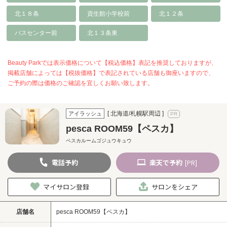
北１８条
資生館小学校前
北１２条
バスセンター前
北１３条東
Beauty Parkでは表示価格について【税込価格】表記を推奨しておりますが、
掲載店舗によっては【税抜価格】で表記されている店舗も御座いますので、
ご予約の際は価格のご確認を宜しくお願い致します。
[ 北海道/札幌駅周辺 ]
アイラッシュ
pesca ROOM59【ペスカ】
ペスカルームゴジュウキュウ
電話
予約
楽天
で予約
[PR]
マイサロン登録
サロンをシェア
店舗名
pesca ROOM59【ペスカ】