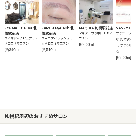
EYE MAJIC Pure 札
EARTH Eyelash 札
MAQUIA 札幌駅前店
SASSY LA
幌駅前店
幌駅前店
マキア サッポロエキマ
サッシーラッ
アイマジックピュアサッ
アース アイラッシュ サ
エテン
初めての方
ポロエキマエテン
ッポロエキマエテン
[約600m]
してご利用
[約390m]
[約540m]
☆
[約600m]
札幌駅周辺のおすすめサロン