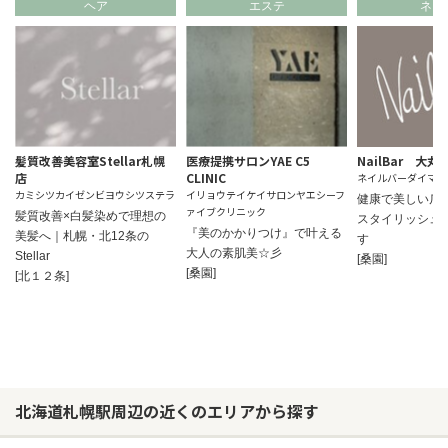
ヘア
エステ
ネイ
髪質改善美容室Stellar札幌
医療提携サロンYAE C5
NailBar 大
店
CLINIC
ネイルバーダイマル
カミシツカイゼンビヨウシツステラ
イリョウテイケイサロンヤエシーフ
健康で美しい爪
ァイブクリニック
髪質改善×白髪染めで理想の
スタイリッシュ
『美のかかりつけ』で叶える
美髪へ｜札幌・北12条の
す
大人の素肌美☆彡
Stellar
[桑園]
[桑園]
[北１２条]
北海道札幌駅周辺の近くのエリアから探す