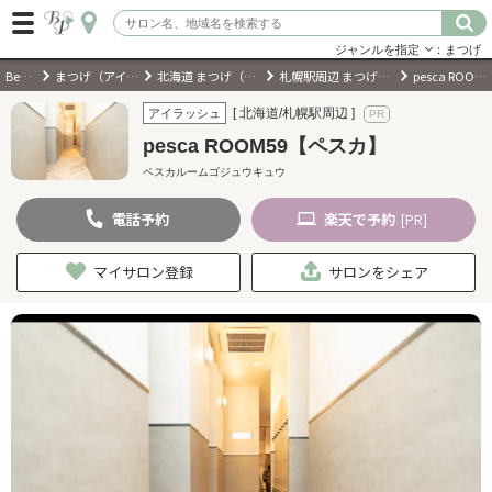
ジャンルを指定
：まつげ
BeautyPark
まつげ（アイラッシュ）サロン
北海道 まつげ（アイラッシュ）サロン
札幌駅周辺 まつげ（アイラッシュ）サロン
pesca ROOM59【ペスカ】
ログイン
[ 北海道/札幌駅周辺 ]
アイラッシュ
pesca ROOM59【ペスカ】
会員登録
（無料）
ペスカルームゴジュウキュウ
電話
予約
楽天
で予約
[PR]
キーワード検索
ジャンルを選択
マイサロン登録
サロンをシェア
キーワードで検索
近くのサロンを探す
現在地から探す