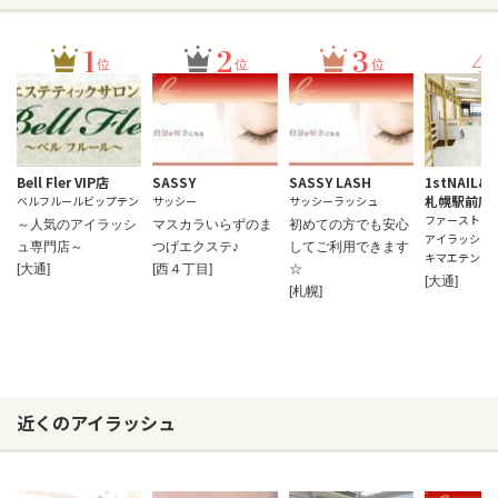
1
2
3
4
位
位
位
Bell Fler VIP店
SASSY
SASSY LASH
1stNAIL&e
札幌駅前店
ベルフルールビップテン
サッシー
サッシーラッシュ
ファーストネ
～人気のアイラッシ
マスカラいらずのま
初めての方でも安心
アイラッシュ 
ュ専門店～
つげエクステ♪
してご利用できます
キマエテン
[大通]
[西４丁目]
☆
[大通]
[札幌]
近くのアイラッシュ