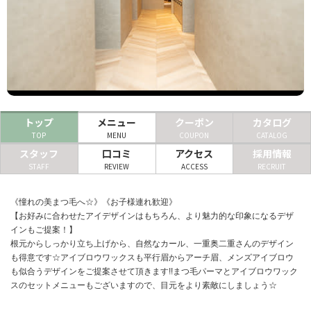
ヘアサロン
ネイルサロン
まつげサロン
エステサロン
トップ
メニュー
クーポン
カタログ
TOP
MENU
COUPON
CATALOG
リラクゼーションサロン
スタッフ
口コミ
アクセス
採用情報
美容クリニック
STAFF
REVIEW
ACCESS
RECRUIT
《憧れの美まつ毛へ☆》《お子様連れ歓迎》
ヘアカタログ
【お好みに合わせたアイデザインはもちろん、より魅力的な印象になるデザ
ネイルカタログ
インもご提案！】
根元からしっかり立ち上げから、自然なカール、一重奥二重さんのデザイン
メンズカタログ
も得意です☆アイブロウワックスも平行眉からアーチ眉、メンズアイブロウ
も似合うデザインをご提案させて頂きます!!まつ毛パーマとアイブロウワック
スのセットメニューもございますので、目元をより素敵にしましょう☆