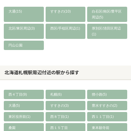
大通(15)
すすきの(10)
白石区/南区/豊平区
周辺(5)
北区/東区周辺(3)
西区/手稲区周辺(1)
厚別区/清田区周辺
(1)
円山公園
北海道札幌駅周辺付近の駅から探す
西４丁目(9)
札幌(6)
狸小路(5)
大通(5)
すすきの(3)
豊水すすきの(2)
東区役所前(1)
西８丁目(1)
西１１丁目(1)
桑園
西１５丁目
東本願寺前