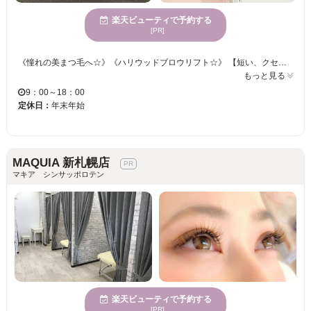
楽天ビューティで予約する
[PR]
《憧れの美まつ毛へ☆》《ハリウッドブロウリフト☆》 【短い、クセがある、下向きなど、ボリュームがない・・・様々なまつ毛のお悩みをお聞かせください！！】 瞳の魅力をもっと引き出すお手伝いをしてくれる！まつ毛を労りながら施術いたします！ まつエクはもちろん、まつ毛パーマやハリウッドブロウリフトなど種類豊富にメニューをご用意♪ アナタのなりたい目元をお聞かせください！当サロンのアイリストが叶えます☆彡
もっと見る
9：00～18：00
定休日：
年末年始
MAQUIA 新札幌店
マキア シンサッポロテン
楽天ビューティで予約する
[PR]