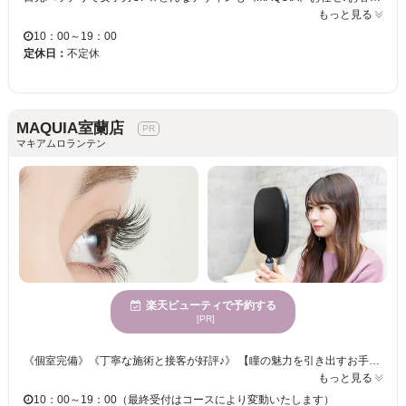
もっと見る
10：00～19：00
定休日：
不定休
MAQUIA室蘭店
マキアムロランテン
楽天ビューティで予約する
[PR]
《個室完備》《丁寧な施術と接客が好評♪》 【瞳の魅力を引き出すお手伝い☆アイリストのセンスが詰まった理想的なアイデザインに仕上げます♪】 お好みの本数をお選びください☆彡華やかなフサフサまつげでパッチリ目元が叶います♪♪ オフィスでも馴染むナチュラルな仕上がりで、オトナ女子を演出◎ 忙しい日々を忘れてゆったり” MAQUIA”でまったりまつエク体験をしませんか？
もっと見る
10：00～19：00（最終受付はコースにより変動いたします）