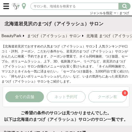
ジャンルを指定
：まつげ
北海道岩見沢のまつげ（アイラッシュ）サロン
BeautyPark
まつげ（アイラッシュ）サロン
北海道 まつげ（アイラッ
【北海道岩見沢でおすすめの人気まつげ（アイラッシュ）サロン】人気ランキングや口
コミ・評判、クーポン、こだわり条件から、岩見沢のまつげ（アイラッシュ）サロンが
かんたんに検索・予約できます。クーポンが豊富で、ネイル同時施術、つけ放題、セー
ブル、ボリュームラッシュ、上下、3D、低刺激グルー、リペアなど、岩見沢のまつげ
（アイラッシュ）サロン自慢のメニューがお安く受けられます。「ネイル同時施術で、
マツエクとネイルを一気に済ませたい」「セーブルつけ放題を、3,000円台で安く続けた
い」「持ちがよいボリュームラッシュがしたい」など、いまの気持ちにあった岩見沢の
まつげ（アイラッシュ）サロンをご紹介します。
0
全ての店舗
ネット予約可
クーポン有
ご希望の条件のサロンは見つかりませんでした。
以下は北海道のまつげ（アイラッシュ）サロンのサロン一覧です。