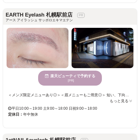
EARTH Eyelash 札幌駅前店
アース アイラッシュ サッポロエキマエテン
楽天ビューティで予約する
[PR]
＜メンズ限定メニューあり◎＞＜眉メニューもご用意◎＞ 短い、下向きなど、ボリュームがない・・・まつ毛のお悩みをお聞かせください！！ マツエクが苦手な方には・・・パリジェンヌラッシュリフトはいかがですか？ お悩みをじっくりとヒアリング。オーダーメイドな目元が手に入る◎ オシャレでHappyな毎日を送りませんか？一緒にお客様の魅力を引き出します！アイブロウ/アイブロウWAX/ハリウッドブロウリフト/パリジェンヌ/眉毛カラー/眉毛/まゆ毛/まゆげ/眉毛専門店/アイブロウ専門店/眉毛サロン/まゆげサロン/アイブロウサロン/まつ毛パーマ/まつぱ/まつパ/ラッシュアディクト/V3ファンデーション
もっと見る
平日10:00～19:00 土9:00～18:00 日祝9:00～18:00
定休日：
年中無休