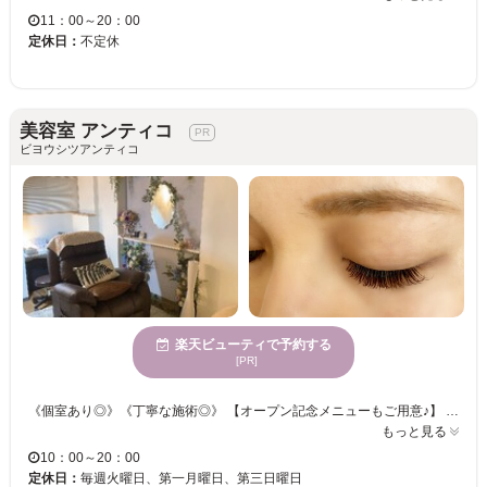
11：00～20：00
定休日：
不定休
美容室 アンティコ
ビヨウシツアンティコ
楽天ビューティで予約する
[PR]
《個室あり◎》《丁寧な施術◎》 【オープン記念メニューもご用意♪】 確かな技術を持ったスタイリストがピッタリなスタイルを提案♪ 個室空間とフカフカのリクライニングベッドでリラックスして頂けます☆彡 こだわりの毛質、グルー、パーマ剤を使用し、お客様ひとり一人のご要望をお伺いし 細かにお応え致します！憧れの美まつ毛を手に入れましょう！！
もっと見る
10：00～20：00
定休日：
毎週火曜日、第一月曜日、第三日曜日