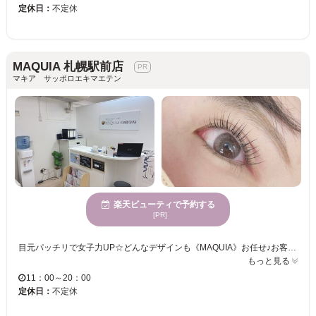
定休日：
不定休
MAQUIA 札幌駅前店
マキア サッポロエキマエテン
楽天ビューティで予約する
[PR]
目元パッチリで女子力UP☆どんなデザインも《MAQUIA》お任せ♪お客様のお仕事や普段の生活に合わせて、ナチュラルからボリュームUPまでプロがご提案致します！！エクステの種類が豊富＆高技術者の施術で満足度は◎“モチの良さ＆リーズナブルな価格”も自慢なので、『パッチリeye』がずっと続く★《MAQUIA》で輝く目元を手に入れてみませんか？
もっと見る
11：00～20：00
定休日：
不定休