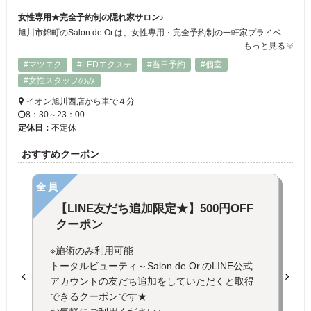
女性専用★完全予約制の隠れ家サロン♪
旭川市錦町のSalon de Or.は、女性専用・完全予約制の一軒家プライベートサロン。1ベッドの貸切空間で、自分だけの癒し時間を満喫できます。LEDまつエクやLEDエクステパーマは、UVを放出しない目元にやさしい施術。カラー・ジュエリーエクステも取扱いあり◎美容整体ではハイパーナイフで深部にアプローチし、むくみ・疲れ・姿勢改善もサポート。朝8:30〜夜23時まで営業しているので忙しい方にも◎
もっと見る
#マツエク
#LEDエクステ
#当日予約
#個室
#女性スタッフのみ
イオン旭川西店から車で４分
8：30～23：00
定休日：
不定休
おすすめクーポン
全員
【LINE友だち追加限定★】500円OFF
クーポン
※施術のみ利用可能
トータルビューティ～Salon de Or.のLINE公式
アカウントの友だち追加をしていただくと取得
できるクーポンです★