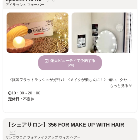
アイラッシュ フェーバー
楽天ビューティで予約する
[PR]
《抗菌フラットラッシュが好評♪》《メイクが楽ちんに！》 短い、クセがある、下向きなど、ボリュームがない・・・様々なまつ毛のお悩みをお聞かせください！ カラーエクステメニューやリペアメニューも充実◎お客様のご希望に合わせた仕上がりが可能◎ 【NUMEROカラー】カラーエクステでいつもと違う自分に♪華やかオシャレに仕上げます☆☆ 忙しい日々を忘れてゆったりまったりマツエク体験をしませんか？
もっと見る
10：00～20：00
定休日：
不定休
【シェアサロン】356 FOR MAKE UP WITH HAIR
サンゴウロク フォアメイクアップ ウィズ ヘアー