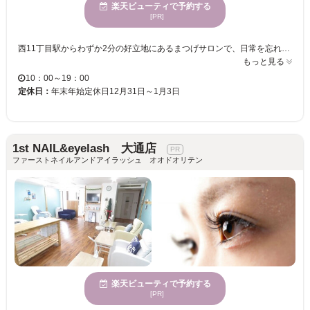
楽天ビューティで予約する
[PR]
西11丁目駅からわずか2分の好立地にあるまつげサロンで、日常を忘れる洗練された空間をご体験いただけます。おしゃれでハイクオリティな施術により、誰もが理想の目元を手に入れられるチャンスを提供。「美人フェイス」になれる提案を、丁寧なカウンセリングを通じてお届けします。初めてまつげサロンを利用される方にも安心してご来店いただける環境。 【ヘアセット道具】としてRefaカールアイロン＆Refaストレートアイロンが自由に使用できるパウダールーム完備なのでお出かけ前でも安心して通えます！今までのマツエクで満足できなかった方にこそぜひ体感して欲しい高品質×高技術のサロンで、あなたの理想の目元を実現させませんか？ カラーエクステやつけ放題など充実したメニューの中からあなたにピッタリのデザインを選んでいただき、熟練アイリストが丁寧に施術いたしますので、持ちの良さを実感していただけます。今までにないあなただけのデザインが楽しめるサロンです♪ 10時～19時まで営業！お仕事帰りでもに気軽に立ち寄れるので忙しい大人の女性のみなさんも安心して通えます。ぜひお越しください☆
もっと見る
10：00～19：00
定休日：
年末年始定休日12月31日～1月3日
1st NAIL&eyelash 大通店
ファーストネイルアンドアイラッシュ オオドオリテン
楽天ビューティで予約する
[PR]