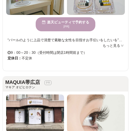
楽天ビューティで予約する
[PR]
“パールのように上品で清楚で素敵な女性を目指すお手伝いをしたいを”コンセプトに持つ【トータルビューティーサロン Pearl Eye】は、ゲスト一人ひとりの生え癖や毛質、似合わせを考え、立体的で魅力的な目元を提供してくれるまつ毛サロンです♪♪ 白を基調に落ち着きのある店内は、初めての方でも緊張せずゆっくりとリラックスしながらサロンタイムが過ごせます◎また、丁寧なカウンセリングを行ってくれるので、デザインが決まらない方でも安心してお任せ出来ます◎ ぜひこの機会に【トータルビューティーサロン Pearl Eye】で、すっぴんでも自信が持てる自分へ変身してみませんか？？
もっと見る
9：00～20：30（受付時間は閉店1時間前まで）
定休日：
不定休
MAQUIA帯広店
マキア オビヒロテン