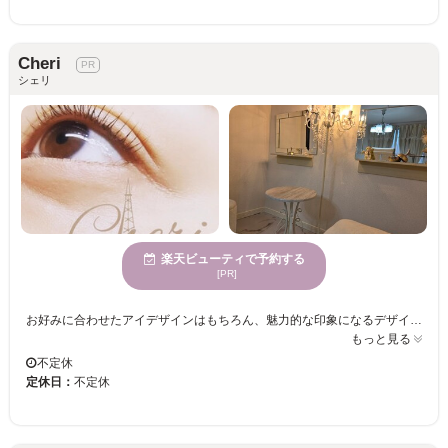
Cheri
シェリ
楽天ビューティで予約する
[PR]
お好みに合わせたアイデザインはもちろん、魅力的な印象になるデザインもご提案！ 『パリジェンヌラッシュリフト』専門店☆ 持続性◎根元からしっかり立ち上げます♪魅力的なまつげに☆ お顔の骨格や好みに合わせてベストな形にオーダーメイドで眉をデザイン☆彡 ＜似合わせ眉に＞毛量や左右のバランスを綺麗に整えませんか？ 気分に合わせて目元の印象をチェンジしませんか？お気軽にご来店くださいませ。
もっと見る
不定休
定休日：
不定休