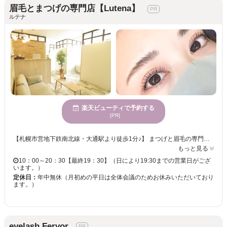
眉毛とまつげの専門店【Lutena】
ルテナ
楽天ビューティで予約する
[PR]
【札幌市営地下鉄南北線・大通駅より徒歩1分♪】 まつげと眉毛の専門店『Lutena（ルテナ）』ナチュラルな優しい雰囲気のカフェのような店内は、居心地抜群。全室半個室でゆったりと寛ぎながらサロンタイムを満喫できる。第一印象を8割決めると言われる目元。まつげと眉毛の印象チェンジで「なりたい自分」を叶えませんか？「サロンでの施術にトラウマがある…」「希望のデザインが叶ったことがない…」「マツエクやパーマでまつげが減った…」そんなお客様、是非一度ルテナへご相談ください。 【多彩なメニューで印象の変わる目元へ♪】 高技術に高評価◎アレルギー体質のオーナー自らが厳選した商材で安心の施術は、丁寧でモチの良さも抜群★ナチュラルな目元からボリュームアップまでデザインは自由自在。一人ひとりの「なりたい」イメージに合わせたオーダーメイドカウンセリングで理想のデザインが叶う♪サロンへのご来店が初めての方にもおすすめのサロンです。
もっと見る
10：00～20：30【最終19：30】（日により19:30までの営業日がござ
います。）
定休日：
年中無休（月初めの平日は全体会議のためお休みいただいており
ます。）
eyelash Fervor