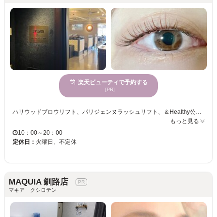
楽天ビューティで予約する
[PR]
ハリウッドブロウリフト、パリジェンヌラッシュリフト、＆Healthy公認サロンです。エクステは、グルー、毛質にこだわり、モチを考え高い技術力で、お客様の綺麗を叶えます♪ ナチュラルに盛れるまつ毛を得意としており、エクステは自まつ毛のようにつける事も可能です！ まつ毛が上り綺麗になると気分が上がりますね！お客様の綺麗になる自信を持てるお手伝いをしたいと思っています！ 人はいつでも綺麗になれます。 ひとりひとりにお似合いになる眉毛、まつ毛を丁寧にカウンセリングし、お悩み解決いたします。 年齢層は、10代〜60代と様々です。 お気軽にお問い合わせくださいませ。いつでもお待ちしております。 カラーエクステもございます。お気軽に一度ご相談くださいませ。 完全個室で、フルフラットベッドでお寛ぎください。 ※美容室の中にある為周りの声が多少気になる場合がございます。あらかじめご了承くださいませ。 ※お電話でのご予約誠にありがとうございます。施術中はお電話に出ることができません。出られない場合もございますので申し訳ございませんがよろしくお願いいたします。
もっと見る
10：00～20：00
定休日：
火曜日、不定休
MAQUIA 釧路店
マキア クシロテン