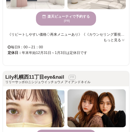
楽天ビューティで予約する
[PR]
《リピートしやすい価格◇再来メニューあり》《《カウンセリング重視》》 【リーズナブル×ハイクオリティー☆彡あなたの目元を大人カワイくデザインします♪】 一人一人のご要望や、目の形・状態に合わせてエクステの種類をご提案いたします。 お好みの本数でナチュラル～華やかなフサフサまつげまで叶えます♪ マツエクが苦手な方も自まつげをいかした「ケラチンラッシュリフト」「パリジェンヌラッシュリフト」も！ この機会にぜひ当サロンで、オシャレな目元を手に入れませんか？
もっと見る
毎日9：00～21：00
定休日：
年末年始12月31日～1月3日は定休日です
Lily札幌西11丁目eye&nail
リリーサッポロニシジュウイッチョウメ アイアンドネイル