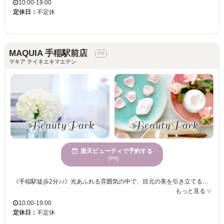
10:00-19:00
定休日：
不定休
MAQUIA 手稲駅前店
マキア テイネエキマエテン
楽天ビューティで予約する
[PR]
《手稲駅徒歩2分♪♪》光あふれる雰囲気の中で、目元の美を引き立てる時間を提供！マツエク技術に優れたスタッフが、一人ひとりの理想を叶えます☆様々な世代に愛される、どんな方にも嬉しいサロン！ MAQUIA 手稲駅前店は、心が弾むような広々とした空間でお客様をお迎えします。幅広く様々な年齢層のお客様に親しまれ、トレンドを踏まえたマツエクが得意です。まつげの美しさを引き立てるための丁寧な施術と繊細な技術を駆使し、お客様の理想に近づけます。自分の魅力を最大限に引き出したい方、個性的でありながら自然な仕上がりを求める方にぴったりのサロンです。MAQUIA 手稲駅前店は、お手頃価格で何度でも楽しめるところも嬉しいポイントです。気持ちのよい明るさの中で、理想のまつげに出会う時間をお過ごしください。
もっと見る
10:00-19:00
定休日：
不定休