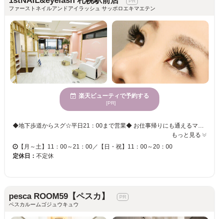
1stNAIL&eyelash 札幌駅前店
ファーストネイルアンドアイラッシュ サッポロエキマエテン
楽天ビューティで予約する
[PR]
◆地下歩道からスグ☆平日21：00まで営業◆ お仕事帰りにも通えるマツエクサロン◎気軽に通えるアットホームな雰囲気なので、初心者にもオススメです。大切な目元だから、信頼できるワンランク上の技術で安心安全な施術を♪ 自まつ毛が細い、自まつ毛が少ないなど…悩みは人それぞれ。目の形やなりたいイメージも人それぞれです。丁寧にカウンセリングをし、お客様に合わせたデザインをご提案します。自信の持てる印象的な目元へ…お客様の綺麗をお手伝い致します。
もっと見る
【月～土】11：00～21：00／【日・祝】11：00～20：00
定休日：
不定休
pesca ROOM59【ペスカ】
ペスカルームゴジュウキュウ