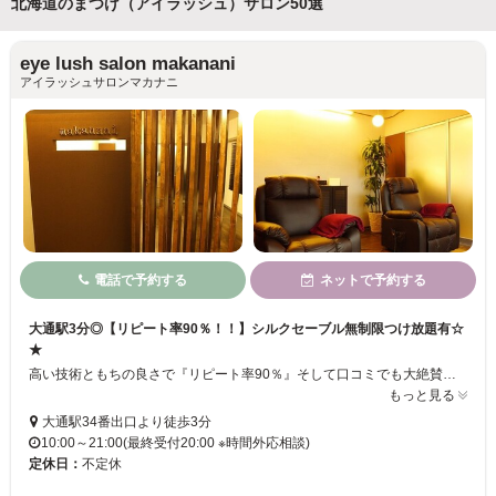
北海道のまつげ（アイラッシュ）サロン50選
eye lush salon makanani
アイラッシュサロンマカナニ
電話で予約する
ネットで予約する
大通駅3分◎【リピート率90％！！】シルクセーブル無制限つけ放題有☆
★
高い技術ともちの良さで『リピート率90％』そして口コミでも大絶賛のマツエクサロン！こだわりのシルクセーブルを使用したつけ放題メニューが大人気。理想の目元をお伺いし、オーダーメイドのデザインに仕上げます。自まつ毛への負担が最小限なのも人気の秘訣。大通駅より徒歩3分、夜21時まで営業していますのでお仕事帰りにもどうぞ！
もっと見る
大通駅34番出口より徒歩3分
10:00～21:00(最終受付20:00 ※時間外応相談)
定休日：
不定休