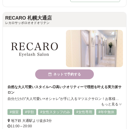
RECARO 札幌大通店
レカロサッポロオオドオリテン
ネットで予約する
自然な大人可愛いスタイルへ◎高いクオリティーで理想を叶える実力派サ
ロン
自分だけの"大人可愛い×オシャレ"が手に入るマツエクサロン！お客様のお目元に合わせてカールや長さ、デザインをご提案します♪施術も快適にお過ごし頂けるようにリクライニングチェアをご用意してます！またグルー(接着剤)は信頼性の高い国産を使用しているので、お肌が弱い方でも大丈夫です♪
もっと見る
#個室
#学割
#女性スタッフのみ
#女性専用
#年中無休
地下鉄 大通駅より徒歩3分
11:00～20:00