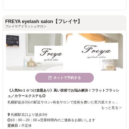
FREYA eyelash salon【フレイヤ】
フレイヤアイラッシュサロン
ネットで予約する
《人気No１☆つけ放題あり》高い技術でお悩み解決！フラットフラッシ
ュ／カラーエクステも◎
札幌駅徒歩3分の駅近サロン♪有名サロンで技術を磨いた実力派スタッフ在籍☆彡品質にこだわった素材と高い技術が大人気！！スピーディーなのに長持ちする丁寧な仕上がりも魅力◎軽い付け心地で話題の『フラットフラッシュ』も導入！カラーエクステやつけ放題などメニューも豊富に揃えています◇お客様のお悩みや理想に合わせて、素敵なデザインをご提案します！
もっと見る
札幌駅北口より徒歩3分
10：00～20：00 ※営業時間内のご連絡をお願いします
定休日：
不定休