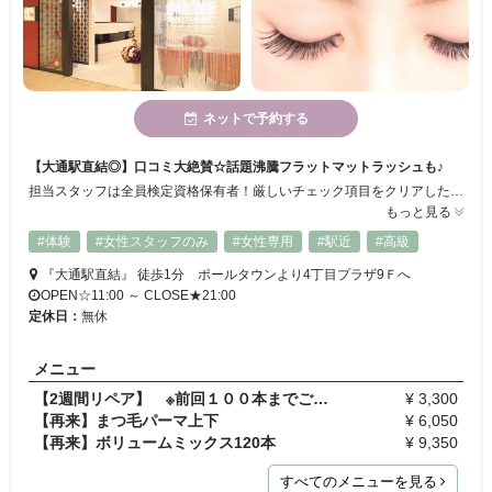
ネットで予約する
【大通駅直結◎】口コミ大絶賛☆話題沸騰フラットマットラッシュも♪
担当スタッフは全員検定資格保有者！厳しいチェック項目をクリアした、アイラッシュアーティストのみが施術させていただきます♪大人気のフラットマットラッシュをはじめセーブルエクステやカラーエクステも御座います。お客様の瞳の形に合わせ、デザインをご提案させて頂きます☆大人の女性から愛される、リピーターからの支持の高い有名店です♪
もっと見る
#体験
#女性スタッフのみ
#女性専用
#駅近
#高級
『大通駅直結』 徒歩1分 ポールタウンより4丁目プラザ9Ｆへ
OPEN☆11:00 ～ CLOSE★21:00
定休日：
無休
メニュー
【2週間リペア】 ※前回１００本までご利用の方のみ…
¥ 3,300
【再来】まつ毛パーマ上下
¥ 6,050
【再来】ボリュームミックス120本
¥ 9,350
すべてのメニューを見る