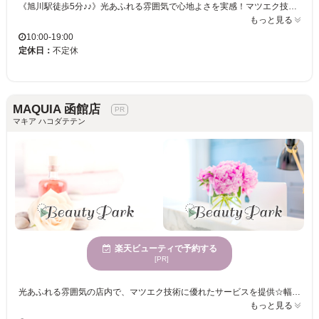
《旭川駅徒歩5分♪♪》光あふれる雰囲気で心地よさを実感！マツエク技術に定評のあるサロンで、自分らしい美しさを引き出すお手伝いを。さまざまな年齢層向けのため、どなたでもお立ち寄りください！ MAQUIA フィール旭川店では、開放感のある店舗でゆったりとした時間を楽しめます。年齢を問わず様々な方に利用されているため、どんな方でも安心してご来店いただけます。特にマツエクに熟練した技術を持つスタッフが在籍しており、一人ひとりの魅力を引き出すデザインを提供します。自分らしい目元を手に入れることで、日々の生活をさらに楽しく、特別な自分へと変身できます。MAQUIA フィール旭川店での施術を通じて、自然な美しさと個性を引き立てる目元を手に入れましょう。心地よく過ごせる空間で、ぜひ新しい自分を発見してください。
もっと見る
10:00-19:00
定休日：
不定休
MAQUIA 函館店
マキア ハコダテテン
楽天ビューティで予約する
[PR]
光あふれる雰囲気の店内で、マツエク技術に優れたサービスを提供☆幅広い世代のお客様に愛されるサロン！くつろぎながら、理想のまつげを手に入れる時間を体験してください◎ MAQUIA 函館店は、目元の美しさを叶えたいあなたにぴったりのまつげサロンです。サロン内は広々とした空間が広がり、自然光が差し込む明るい雰囲気が特徴です。お客様一人ひとりに合わせたカウンセリングを行い、理想の仕上がりを提供します。豊富な経験を持つスタッフが、あなたの目元を引き立てます。多様な年齢のお客様から愛される当店なら、どなたでも安心してご利用いただけます。MAQUIA 函館店で理想の自分を見つけてみませんか？心地よさを感じていただける空間で、新しい自分を手に入れるお手伝いをいたします。ぜひ足を運んでください。
もっと見る