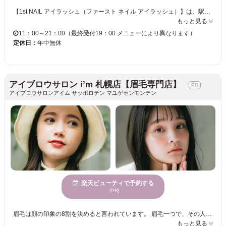
【1st NAIL アイラッシュ（ファースト ネイル アイラッシュ）】は、駅近くのプライベートまつげサロン♪店内は、西海岸風のおしゃれな内装。北海道は寒いけど、夏や海のイメージで気持ちが温かくなれる雰囲気です☆ 経験豊富なベテランアイリストが担当！ナチュラルアイもボリュームアイも、あなたらしいデザインに仕上げてくれます☆安心安全の施術なので、マツエク初心者の方にもおすすめ◎！一人ひとりへの丁寧な対応・施術に大満足間違いなし！！ あなたも【1st NAIL アイラッシュ】へ足を運んでみては？
もっと見る
11：00～21：00（最終受付19：00 メニューにより異なります）
定休日：
年中無休
アイブロウサロン i’m 札幌店【眉毛専門店】
アイブロウサロンアイム サッポロテン マユゲセンモンテン
楽天ビューティで予約する
[PR]
眉毛は顔の印象の8割を決めると言われています。 眉毛一つで、その人の雰囲気は、凛々しくもなり、優しくもなり、可愛くもなり、頼れる男らしくもなります。 私たちは、そんな重要なパーツである眉毛を、お客様の輪郭や自眉毛の特徴を活かして、似合う眉毛デザインをご提案いたします。 また、普段のメイクや、ファッション、なりたい雰囲気もお聞かせいただきながら、ご納得のいくデザインを、確かなアイブロウスキルで叶えさせて頂きます。 アイブロウデザインのエキスパートたちへ、是非一度ご相談下さい。スタッフ一同、皆様のご来店を心からお待ちしております。
もっと見る