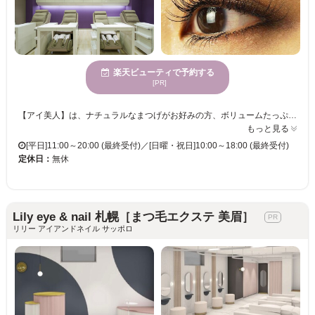
楽天ビューティで予約する
[PR]
【アイ美人】は、ナチュラルなまつげがお好みの方、ボリュームたっぷりのまつげにしたい方もピッタリ♪★洗練されたデザインフロアで施術できるのがMIYAヘアカラーラウンジの特徴！ヘアカラーもアイラッシュもトータルプロデュースしてくれる貴女のパートナーです☆ 目元によって人の印象は変わるもの。まつげエクステなら、汗をかいても涙を流しても、すっぴんでも、いつでも美しい目元をキープ♪マスカラ不要だから、朝のメイク時間も夜のアイメイクオフの手間もぐっと短縮できます☆本数・長さ・形…など、エクステの組み合わせによって印象も付け心地も変わります。初めてでも大丈夫！スタッフの方と相談して自分に合ったエクステを選んでね♪
もっと見る
[平日]11:00～20:00 (最終受付)／[日曜・祝日]10:00～18:00 (最終受付)
定休日：
無休
Lily eye & nail 札幌［まつ毛エクステ 美眉］
リリー アイアンドネイル サッポロ