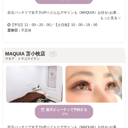
目元パッチリで女子力UP☆どんなデザインも《MAQUIA》お任せ♪お客様のお仕事や普段の生活に合わせて、ナチュラルからボリュームUPまでプロがご提案致します！！エクステの種類が豊富＆高技術者の施術で満足度は◎“モチの良さ＆リーズナブルな価格”も自慢なので、『パッチリeye』がずっと続く★《MAQUIA》で輝く目元を手に入れてみませんか♪？
もっと見る
【平日】11：00～20：00／【土日祝】10：00～19：00
定休日：
不定休
MAQUIA 苫小牧店
マキア トマコマイテン
楽天ビューティで予約する
[PR]
目元パッチリで女子力UP☆どんなデザインも《MAQUIA》お任せ♪お客様のお仕事や普段の生活に合わせて、ナチュラルからボリュームUPまでプロがご提案致します！！エクステの種類が豊富＆高技術者の施術で満足度は◎“モチの良さ＆リーズナブルな価格”も自慢なので、『パッチリeye』がずっと続く★《MAQUIA》で輝く目元を手に入れてみませんか♪？