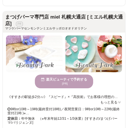
まつげパーマ専門店 miel 札幌大通店 [ミエル札幌大通
店]
マツゲパーマセンモンテンミエルサッポロオオドオリテン
楽天ビューティで予約する
[PR]
《すすきの駅徒歩2分♪♪》『スピード』×『高技術』でお客様の理想の目元を叶える為、お手頃価格でマツエク・まつげパーマをご提供◎居心地の良い半個室&夢見心地リクライニングチェアでゆっくりお過ごし下さい♪ miel札幌大通店はお客様に満足頂けるような、高い技術・接客・提案力で「なりたい目元を叶える」を大切にしています。 . そのおかげで、まつげパーマが上手なサロンと特集されたことも♪ ぜひエリアTOPクラスのお手頃価格でまつげパーマやパリジェンヌラッシュリフトをお楽しみください！ . miel（ミエル）とは、フランス語でハチミツ*。 . 【電話予約について】サロンからのお願い 当店はご来店中のお客様との時間を大切にするため、お電話でのご予約ですとお待たせしてしまう場合があります。 また、楽天ビューティー経由のお電話は、予約専用のためお客様のお電話番号がわからず、折り返しが出来かねます。 大変恐縮ですが、楽天ビューティー等のネット予約からご予約をお願いいたします。
もっと見る
9時or10時～19時(最終受付18時)／夜間営業日：9時or10時～22時(最終
受付21時 )※…
定休日：
年中無休 （※年末年始12/31～1/3休業）[すすきの/まつげパー
マ/パリジェンヌ]