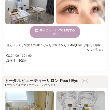
楽天ビューティで予約する
[PR]
目元パッチリで女子力UP☆どんなデザインも《MAQUIA》お任せ♪お客様のお仕事や普段の生活に合わせて、ナチュラルからボリュームUPまでプロがご提案致します！！エクステの種類が豊富＆高技術者の施術で満足度は◎“モチの良さ＆リーズナブルな価格”も自慢なので、『パッチリeye』がずっと続く★《MAQUIA》で輝く目元を手に入れてみませんか♪？
もっと見る
10：00～19：00
定休日：
不定休
トータルビューティーサロン Pearl Eye
トータルビューティーサロン パールアイ