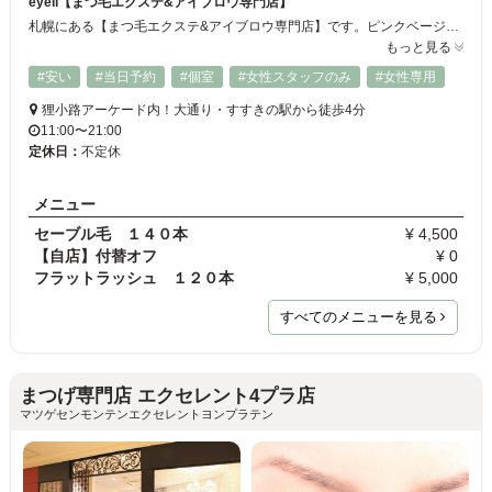
eyell【まつ毛エクステ&アイブロウ専門店】
札幌にある【まつ毛エクステ&アイブロウ専門店】です。ピンクベージュを基調とした落ち着いた店内でリラックスできます。 講習に合格し、美容師免許取得者のスタッフが施術を担当いたしますので初めての方にも安心してご利用いただけます♪
もっと見る
#安い
#当日予約
#個室
#女性スタッフのみ
#女性専用
狸小路アーケード内！大通り・すすきの駅から徒歩4分
11:00〜21:00
定休日：
不定休
メニュー
セーブル毛 １４０本
¥ 4,500
【自店】付替オフ
¥ 0
フラットラッシュ １２０本
¥ 5,000
すべてのメニューを見る
まつげ専門店 エクセレント4プラ店
マツゲセンモンテンエクセレントヨンプラテン