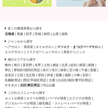
近くの都道府県から探す
北海道
青森
岩手
宮城
秋田
山形
福島
ジャンルから探す
ヘアサロン・美容室
ネイルサロン
マツエク・まつげパーマサロン
エステサロン
リラクゼーションサロン
美容クリニック
他のエリアから探す
稚内
旭川
富良野
名寄
士別
網走
北見
紋別
根室
釧路
帯広
厚別区/清田区周辺
深川
滝川
留萌
苫小牧
千歳
恵庭
岩見沢
江別
北広島
登別
伊達
室蘭
函館
小樽
石狩
札幌駅周辺
西区/手稲区周辺
大通
白石区/南区/豊平区周辺
すすきの
北区/東区周辺
円山公園
こだわりメニューから探す
カットが得意
カラーが得意
パーマが得意
エクステが得意
デジタルパーマが得意
縮毛矯正・ストレートパーマが得意