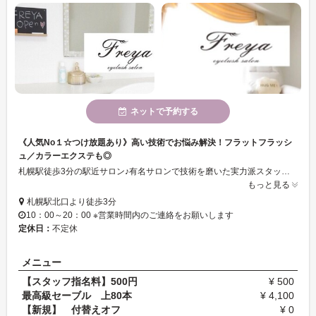
ネットで予約する
《人気No１☆つけ放題あり》高い技術でお悩み解決！フラットフラッシ
ュ／カラーエクステも◎
札幌駅徒歩3分の駅近サロン♪有名サロンで技術を磨いた実力派スタッフ在籍☆彡品質にこだわった素材と高い技術が大人気！！スピーディーなのに長持ちする丁寧な仕上がりも魅力◎軽い付け心地で話題の『フラットフラッシュ』も導入！カラーエクステやつけ放題などメニューも豊富に揃えています◇お客様のお悩みや理想に合わせて、素敵なデザインをご提案します！
もっと見る
札幌駅北口より徒歩3分
10：00～20：00 ※営業時間内のご連絡をお願いします
定休日：
不定休
メニュー
【スタッフ指名料】500円
¥ 500
最高級セーブル 上80本
¥ 4,100
【新規】 付替えオフ
¥ 0