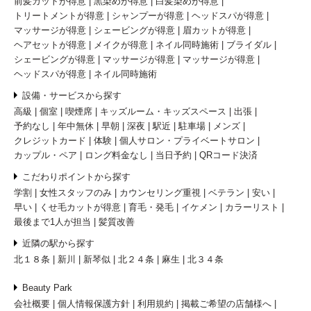
前髪カットが得意
黒染めが得意
白髪染めが得意
トリートメントが得意
シャンプーが得意
ヘッドスパが得意
マッサージが得意
シェービングが得意
眉カットが得意
ヘアセットが得意
メイクが得意
ネイル同時施術
ブライダル
シェービングが得意
マッサージが得意
マッサージが得意
ヘッドスパが得意
ネイル同時施術
設備・サービスから探す
高級
個室
喫煙席
キッズルーム・キッズスペース
出張
予約なし
年中無休
早朝
深夜
駅近
駐車場
メンズ
クレジットカード
体験
個人サロン・プライベートサロン
カップル・ペア
ロング料金なし
当日予約
QRコード決済
こだわりポイントから探す
学割
女性スタッフのみ
カウンセリング重視
ベテラン
安い
早い
くせ毛カットが得意
育毛・発毛
イケメン
カラーリスト
最後まで1人が担当
髪質改善
近隣の駅から探す
北１８条
新川
新琴似
北２４条
麻生
北３４条
Beauty Park
会社概要
個人情報保護方針
利用規約
掲載ご希望の店舗様へ