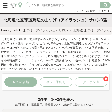
ジャンルを指定
：まつげ
北海道北区/東区周辺のまつげ（アイラッシュ）サロン3選
BeautyPark
まつげ（アイラッシュ）サロン
北海道 まつげ（アイラッ
【北海道北区/東区周辺でおすすめの人気まつげ（アイラッシュ）サロン】人気ランキン
グや口コミ・評判、クーポン、こだわり条件から、北区/東区周辺のまつげ（アイラッシ
ュ）サロンがかんたんに検索・予約できます。クーポンが豊富で、ネイル同時施術、つ
け放題、セーブル、ボリュームラッシュ、上下、3D、低刺激グルー、リペアなど、北区/
東区周辺のまつげ（アイラッシュ）サロン自慢のメニューがお安く受けられます。「ネ
イル同時施術で、マツエクとネイルを一気に済ませたい」「セーブルつけ放題を、3,000
円台で安く続けたい」「持ちがよいボリュームラッシュがしたい」など、いまの気持ち
にあった北区/東区周辺のまつげ（アイラッシュ）サロンをご紹介します。
0
全ての店舗
ネット予約可
クーポン有
3件中 1〜3件を表示
表示順位は、掲載費用、情報量などから総合的に決定しています。