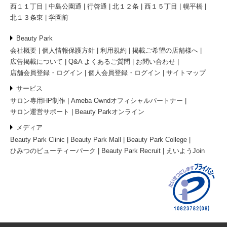
西１１丁目
中島公園通
行啓通
北１２条
西１５丁目
幌平橋
北１３条東
学園前
Beauty Park
会社概要
個人情報保護方針
利用規約
掲載ご希望の店舗様へ
広告掲載について
Q&A よくあるご質問
お問い合わせ
店舗会員登録・ログイン
個人会員登録・ログイン
サイトマップ
サービス
サロン専用HP制作
Ameba Owndオフィシャルパートナー
サロン運営サポート
Beauty Parkオンライン
メディア
Beauty Park Clinic
Beauty Park Mall
Beauty Park College
ひみつのビューティーパーク
Beauty Park Recruit
えいようJoin