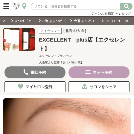
ジャンルを指定
：まつげ
BeautyPark
まつげ（アイラッシュ）サロン
北海道 まつげ（アイラッシュ）サロン
大通 まつげ（アイラッシュ）サロン
EXCELLENT plus店【エクセレント】
ログイン
[ 北海道/大通 ]
アイラッシュ
EXCELLENT plus店【エクセレン
会員登録
（無料）
ト】
エクセレントプラステン
キーワード検索
大通駅より徒歩３分【パルコ裏】
ジャンルを選択
電話
予約
ネット
予約
マイサロン登録
サロンをシェア
キーワードで検索
近くのサロンを探す
現在地から探す