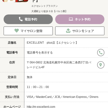
ト】
エクセレントプラステン
大通駅より徒歩３分【パルコ裏】
電話
予約
ネット
予約
マイサロン登録
サロンをシェア
店舗名
EXCELLENT plus店【エクセレント】
電話番号
電話番号を表示する
住所
〒064-0802 北海道札幌市中央区南二条西3丁目パ
レードビル4F
定休日
無休
営業時間
11：00～21：00
支払い方法
VISA／MasterCard／JCB／American Express／Diners
ホームページ
http://m-excellent.com