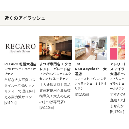
近くのアイラッシュ
RECARO 札幌大通店
まつげ専門店 エクセ
1st
アトリエは
レント パレード店
NAIL&eyelash 大
ス アイラ
レカロサッポロオオドオ
通店
大通ポール
リテン
マツゲセンモンテンエク
セレントパレードテン
ファーストネイルアンド
アトリエハル
自然な大人可愛いス
アイラッシュ オオドオ
イラッシュオ
【大通駅近◎】高品
タイルへ◎高いクオ
リテン
ールタウンテ
質商材使用☆最新技
リティーで理想を叶
[約150m]
すすきの駅
術導入！大人のため
える実力派サロン
直結！気軽
のまつげ専門店♪
[約10m]
ませんか？o
[約110m]
[約170m]