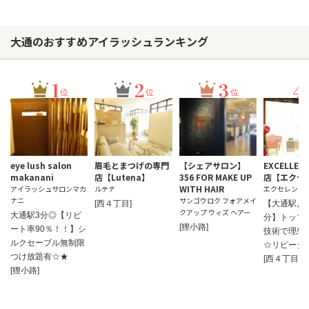
大通のおすすめアイラッシュランキング
1
2
3
4
位
位
位
eye lush salon
眉毛とまつげの専門
【シェアサロン】
EXCELLEN
makanani
店【Lutena】
356 FOR MAKE UP
店【エクセ
WITH HAIR
アイラッシュサロンマカ
ルテナ
エクセレント
ナニ
サンゴウロク フォアメイ
[西４丁目]
【大通駅よ
クアップ ウィズ ヘアー
大通駅3分◎【リピ
分】トップ
[狸小路]
ート率90％！！】シ
技術で理想
ルクセーブル無制限
☆リピータ
つけ放題有☆★
[西４丁目]
[狸小路]