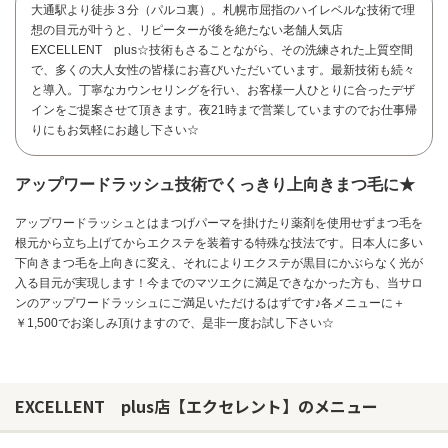
大通駅より徒歩３分（パルコ裏）。札幌市屈指のハイレベルな技術で理
想の目元が叶うと、リピーターが後を絶たない老舗人気店
EXCELLENT plus☆技術もさることながら、その洗練された上質空間
で、多くの大人女性の皆様にお喜びいただいています。最新技術も続々
と導入。丁寧なカウンセリングを行い、お客様一人ひとりに合ったデザ
インをご提案させて頂きます。夜21時まで営業していますのでお仕事帰
りにもお気軽にお越し下さい☆
アップワードラッシュ技術でくっきり上向きまつ毛に★
アップワードラッシュとはまつげパーマを掛けたり薬剤を使用せずまつ毛を
根元から立ち上げてからエクステを装着する特殊な技法です。日本人に多い
下向きまつ毛を上向きに変え、それによりエクステが黒目にかぶらなく光が
入る目元が実現します！今までのマツエクに満足できなかった方も、当サロ
ンのアップワードラッシュにご満足いただけるはずです♪各メニューに＋
￥1,500でお楽しみ頂けますので、是非一度お試し下さい☆
お問い合わせ
EXCELLENT plus店【エクセレント】のメニュー