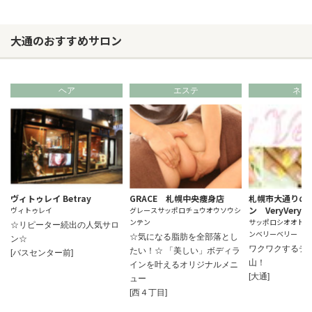
大通のおすすめサロン
ヘア
エステ
ネイ
ヴィトゥレイ Betray
GRACE 札幌中央痩身店
札幌市大通りの
ン VeryVery
ヴィトゥレイ
グレースサッポロチュウオウソウシ
ンテン
サッポロシオオドオ
☆リピーター続出の人気サロ
ンベリーベリー
☆気になる脂肪を全部落とし
ン☆
ワクワクするデ
たい！☆ 「美しい」ボディラ
[バスセンター前]
山！
インを叶えるオリジナルメニ
[大通]
ュー
[西４丁目]