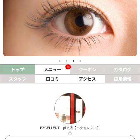
ヘアサロン
ネイルサロン
まつげサロン
エステサロン
リラクゼーションサロン
37
トップ
メニュー
クーポン
カタログ
美容クリニック
スタッフ
口コミ
アクセス
採用情報
ヘアカタログ
ネイルカタログ
メンズカタログ
EXCELLENT plus店【エクセレント】