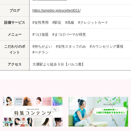
ブログ
https://ameblo.jp/excellent011/
設備サービス
#女性専用
#駅近
#高級
#クレジットカード
メニュー
#つけ放題
#まつげパーマが得意
こだわりのポ
#持ちがよい
#女性スタッフのみ
#カウンセリング重視
イント
#ベテラン
アクセス
大通駅より徒歩３分【パルコ裏】