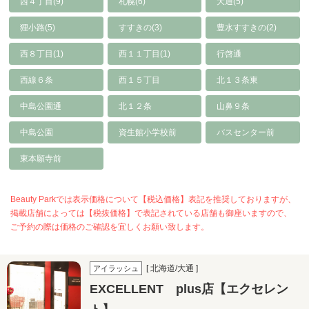
西４丁目(9)
札幌(6)
大通(5)
狸小路(5)
すすきの(3)
豊水すすきの(2)
西８丁目(1)
西１１丁目(1)
行啓通
西線６条
西１５丁目
北１３条東
中島公園通
北１２条
山鼻９条
中島公園
資生館小学校前
バスセンター前
東本願寺前
Beauty Parkでは表示価格について【税込価格】表記を推奨しておりますが、
掲載店舗によっては【税抜価格】で表記されている店舗も御座いますので、
ご予約の際は価格のご確認を宜しくお願い致します。
[ 北海道/大通 ]
アイラッシュ
EXCELLENT plus店【エクセレン