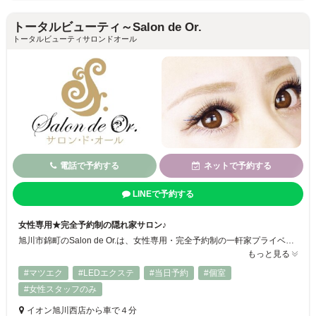
トータルビューティ～Salon de Or.
トータルビューティサロンドオール
電話で予約する
ネットで予約する
LINEで予約する
女性専用★完全予約制の隠れ家サロン♪
旭川市錦町のSalon de Or.は、女性専用・完全予約制の一軒家プライベートサロン。1ベッドの貸切空間で、自分だけの癒し時間を満喫できます。LEDまつエクやLEDエクステパーマは、UVを放出しない目元にやさしい施術。カラー・ジュエリーエクステも取扱いあり◎美容整体ではハイパーナイフで深部にアプローチし、むくみ・疲れ・姿勢改善もサポート。朝8:30〜夜23時まで営業しているので忙しい方にも◎
もっと見る
#マツエク
#LEDエクステ
#当日予約
#個室
#女性スタッフのみ
イオン旭川西店から車で４分