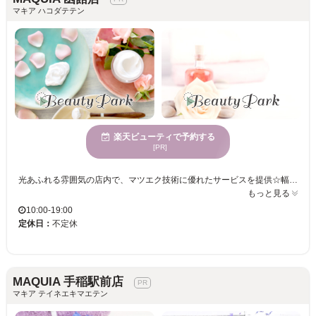
マキア ハコダテテン
楽天ビューティで予約する
[PR]
光あふれる雰囲気の店内で、マツエク技術に優れたサービスを提供☆幅広い世代のお客様に愛されるサロン！くつろぎながら、理想のまつげを手に入れる時間を体験してください◎ MAQUIA 函館店は、目元の美しさを叶えたいあなたにぴったりのまつげサロンです。サロン内は広々とした空間が広がり、自然光が差し込む明るい雰囲気が特徴です。お客様一人ひとりに合わせたカウンセリングを行い、理想の仕上がりを提供します。豊富な経験を持つスタッフが、あなたの目元を引き立てます。多様な年齢のお客様から愛される当店なら、どなたでも安心してご利用いただけます。MAQUIA 函館店で理想の自分を見つけてみませんか？心地よさを感じていただける空間で、新しい自分を手に入れるお手伝いをいたします。ぜひ足を運んでください。
もっと見る
10:00-19:00
定休日：
不定休
MAQUIA 手稲駅前店
マキア テイネエキマエテン