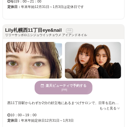
毎日9：00～21：00
定休日：
年末年始12月31日～1月3日は定休日です
Lily札幌西11丁目eye&nail
リリーサッポロニシジュウイッチョウメ アイアンドネイル
楽天ビューティで予約する
[PR]
西11丁目駅からわずか2分の好立地にあるまつげサロンで、日常を忘れる洗練された空間をご体験いただけます。おしゃれでハイクオリティな施術により、誰もが理想の目元を手に入れられるチャンスを提供。「美人フェイス」になれる提案を、丁寧なカウンセリングを通じてお届けします。初めてまつげサロンを利用される方にも安心してご来店いただける環境。 【ヘアセット道具】としてRefaカールアイロン＆Refaストレートアイロンが自由に使用できるパウダールーム完備なのでお出かけ前でも安心して通えます！今までのマツエクで満足できなかった方にこそぜひ体感して欲しい高品質×高技術のサロンで、あなたの理想の目元を実現させませんか？ カラーエクステやつけ放題など充実したメニューの中からあなたにピッタリのデザインを選んでいただき、熟練アイリストが丁寧に施術いたしますので、持ちの良さを実感していただけます。今までにないあなただけのデザインが楽しめるサロンです♪ 10時～19時まで営業！お仕事帰りでもに気軽に立ち寄れるので忙しい大人の女性のみなさんも安心して通えます。ぜひお越しください☆
もっと見る
10：00～19：00
定休日：
年末年始定休日12月31日～1月3日