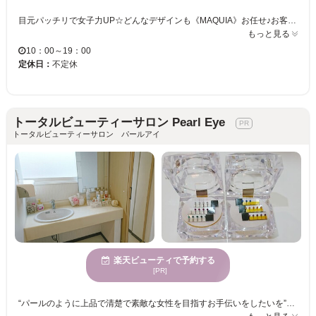
目元パッチリで女子力UP☆どんなデザインも《MAQUIA》お任せ♪お客様のお仕事や普段の生活に合わせて、ナチュラルからボリュームUPまでプロがご提案致します！！エクステの種類が豊富＆高技術者の施術で満足度は◎“モチの良さ＆リーズナブルな価格”も自慢なので、『パッチリeye』がずっと続く★《MAQUIA》で輝く目元を手に入れてみませんか♪？
もっと見る
10：00～19：00
定休日：
不定休
トータルビューティーサロン Pearl Eye
トータルビューティーサロン パールアイ
楽天ビューティで予約する
[PR]
“パールのように上品で清楚で素敵な女性を目指すお手伝いをしたいを”コンセプトに持つ【トータルビューティーサロン Pearl Eye】は、ゲスト一人ひとりの生え癖や毛質、似合わせを考え、立体的で魅力的な目元を提供してくれるまつ毛サロンです♪♪ 白を基調に落ち着きのある店内は、初めての方でも緊張せずゆっくりとリラックスしながらサロンタイムが過ごせます◎また、丁寧なカウンセリングを行ってくれるので、デザインが決まらない方でも安心してお任せ出来ます◎ ぜひこの機会に【トータルビューティーサロン Pearl Eye】で、すっぴんでも自信が持てる自分へ変身してみませんか？？