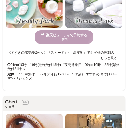
楽天ビューティで予約する
[PR]
《すすきの駅徒歩2分♪♪》『スピード』×『高技術』でお客様の理想の目元を叶える為、お手頃価格でマツエク・まつげパーマをご提供◎居心地の良い半個室&夢見心地リクライニングチェアでゆっくりお過ごし下さい♪ miel札幌大通店はお客様に満足頂けるような、高い技術・接客・提案力で「なりたい目元を叶える」を大切にしています。 . そのおかげで、まつげパーマが上手なサロンと特集されたことも♪ ぜひエリアTOPクラスのお手頃価格でまつげパーマやパリジェンヌラッシュリフトをお楽しみください！ . miel（ミエル）とは、フランス語でハチミツ*。 . 【電話予約について】サロンからのお願い 当店はご来店中のお客様との時間を大切にするため、お電話でのご予約ですとお待たせしてしまう場合があります。 また、楽天ビューティー経由のお電話は、予約専用のためお客様のお電話番号がわからず、折り返しが出来かねます。 大変恐縮ですが、楽天ビューティー等のネット予約からご予約をお願いいたします。
もっと見る
9時or10時～19時(最終受付18時)／夜間営業日：9時or10時～22時(最終
受付21時 )※…
定休日：
年中無休 （※年末年始12/31～1/3休業）[すすきの/まつげパー
マ/パリジェンヌ]
Cheri
シェリ