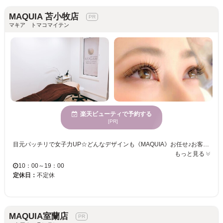
MAQUIA 苫小牧店
マキア トマコマイテン
楽天ビューティで予約する
[PR]
目元パッチリで女子力UP☆どんなデザインも《MAQUIA》お任せ♪お客様のお仕事や普段の生活に合わせて、ナチュラルからボリュームUPまでプロがご提案致します！！エクステの種類が豊富＆高技術者の施術で満足度は◎“モチの良さ＆リーズナブルな価格”も自慢なので、『パッチリeye』がずっと続く★《MAQUIA》で輝く目元を手に入れてみませんか♪？
もっと見る
10：00～19：00
定休日：
不定休
MAQUIA室蘭店