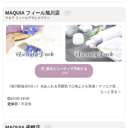
MAQUIA フィール旭川店
マキア フィールアサヒカワテン
楽天ビューティで予約する
[PR]
《旭川駅徒歩5分♪♪》光あふれる雰囲気で心地よさを実感！マツエク技術に定評のあるサロンで、自分らしい美しさを引き出すお手伝いを。さまざまな年齢層向けのため、どなたでもお立ち寄りください！ MAQUIA フィール旭川店では、開放感のある店舗でゆったりとした時間を楽しめます。年齢を問わず様々な方に利用されているため、どんな方でも安心してご来店いただけます。特にマツエクに熟練した技術を持つスタッフが在籍しており、一人ひとりの魅力を引き出すデザインを提供します。自分らしい目元を手に入れることで、日々の生活をさらに楽しく、特別な自分へと変身できます。MAQUIA フィール旭川店での施術を通じて、自然な美しさと個性を引き立てる目元を手に入れましょう。心地よく過ごせる空間で、ぜひ新しい自分を発見してください。
もっと見る
10:00-19:00
定休日：
不定休
MAQUIA 函館店