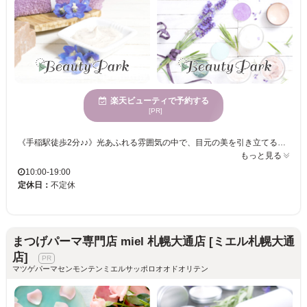
楽天ビューティで予約する
[PR]
《手稲駅徒歩2分♪♪》光あふれる雰囲気の中で、目元の美を引き立てる時間を提供！マツエク技術に優れたスタッフが、一人ひとりの理想を叶えます☆様々な世代に愛される、どんな方にも嬉しいサロン！ MAQUIA 手稲駅前店は、心が弾むような広々とした空間でお客様をお迎えします。幅広く様々な年齢層のお客様に親しまれ、トレンドを踏まえたマツエクが得意です。まつげの美しさを引き立てるための丁寧な施術と繊細な技術を駆使し、お客様の理想に近づけます。自分の魅力を最大限に引き出したい方、個性的でありながら自然な仕上がりを求める方にぴったりのサロンです。MAQUIA 手稲駅前店は、お手頃価格で何度でも楽しめるところも嬉しいポイントです。気持ちのよい明るさの中で、理想のまつげに出会う時間をお過ごしください。
もっと見る
10:00-19:00
定休日：
不定休
まつげパーマ専門店 miel 札幌大通店 [ミエル札幌大通
店]
マツゲパーマセンモンテンミエルサッポロオオドオリテン