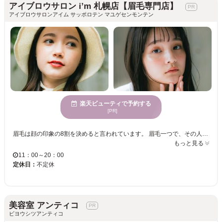
アイブロウサロン i’m 札幌店【眉毛専門店】
アイブロウサロンアイム サッポロテン マユゲセンモンテン
楽天ビューティで予約する
[PR]
眉毛は顔の印象の8割を決めると言われています。 眉毛一つで、その人の雰囲気は、凛々しくもなり、優しくもなり、可愛くもなり、頼れる男らしくもなります。 私たちは、そんな重要なパーツである眉毛を、お客様の輪郭や自眉毛の特徴を活かして、似合う眉毛デザインをご提案いたします。 また、普段のメイクや、ファッション、なりたい雰囲気もお聞かせいただきながら、ご納得のいくデザインを、確かなアイブロウスキルで叶えさせて頂きます。 アイブロウデザインのエキスパートたちへ、是非一度ご相談下さい。スタッフ一同、皆様のご来店を心からお待ちしております。
もっと見る
11：00～20：00
定休日：
不定休
美容室 アンティコ
ビヨウシツアンティコ