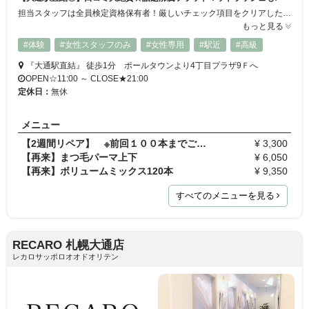
担当スタッフは全員検定資格保有者！厳しいチェック項目をクリアした、アイラッシュアーティストのみが施術させていただきます♪大人気のフラットマットラッシュをはじめセーブルエクステやカラーエクステも御座います。お客様の瞳の形に合わせ、デザインをご提案させて頂きます☆大人の女性から愛される、リピーターからの支持の高い有名店です♪
もっと見る
#体験
#女性スタッフのみ
#女性専用
#駅近
#高級
『大通駅直結』 徒歩1分 ポールタウンより4丁目プラザ9Ｆへ
OPEN☆11:00 ～ CLOSE★21:00
定休日：
無休
メニュー
【2週間リペア】 ※前回１００本までご利用の方のみ…
¥ 3,300
【再来】まつ毛パーマ上下
¥ 6,050
【再来】ボリュームミックス120本
¥ 9,350
すべてのメニューを見る
RECARO 札幌大通店
レカロサッポロオオドオリテン