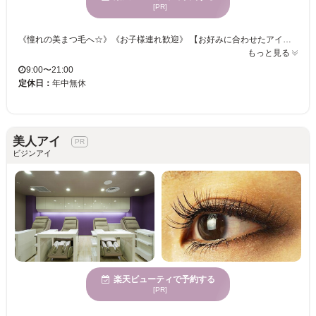
[PR]
《憧れの美まつ毛へ☆》《お子様連れ歓迎》 【お好みに合わせたアイデザインはもちろん、より魅力的な印象になるデザインもご提案！】 根元からしっかり立ち上げから、自然なカール、一重奥二重さんのデザインも得意です☆アイブロウワックスも平行眉からアーチ眉、メンズアイブロウも似合うデザインをご提案させて頂きます!!まつ毛パーマとアイブロウワックスのセットメニューもございますので、目元をより素敵にしましょう☆
もっと見る
9:00〜21:00
定休日：
年中無休
美人アイ
ビジンアイ
楽天ビューティで予約する
[PR]