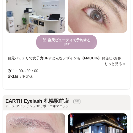
楽天ビューティで予約する
[PR]
目元パッチリで女子力UP☆どんなデザインも《MAQUIA》お任せ♪お客様のお仕事や普段の生活に合わせて、ナチュラルからボリュームUPまでプロがご提案致します！！エクステの種類が豊富＆高技術者の施術で満足度は◎“モチの良さ＆リーズナブルな価格”も自慢なので、『パッチリeye』がずっと続く★《MAQUIA》で輝く目元を手に入れてみませんか？
もっと見る
11：00～20：00
定休日：
不定休
EARTH Eyelash 札幌駅前店
アース アイラッシュ サッポロエキマエテン