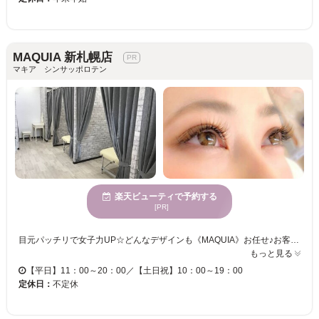
MAQUIA 新札幌店
マキア シンサッポロテン
楽天ビューティで予約する
[PR]
目元パッチリで女子力UP☆どんなデザインも《MAQUIA》お任せ♪お客様のお仕事や普段の生活に合わせて、ナチュラルからボリュームUPまでプロがご提案致します！！エクステの種類が豊富＆高技術者の施術で満足度は◎“モチの良さ＆リーズナブルな価格”も自慢なので、『パッチリeye』がずっと続く★《MAQUIA》で輝く目元を手に入れてみませんか♪？
もっと見る
【平日】11：00～20：00／【土日祝】10：00～19：00
定休日：
不定休