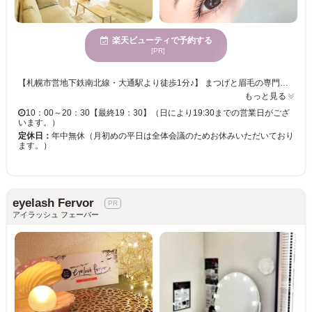
楽天ビューティで予約する
[PR]
【札幌市営地下鉄南北線・大通駅より徒歩1分♪】 まつげと眉毛の専門店『Lutena（ルテナ）』ナチュラルな優しい雰囲気のカフェのような店内は、居心地抜群。全室半個室でゆったりと寛ぎながらサロンタイムを満喫できる。第一印象を8割決めると言われる目元。まつげと眉毛の印象チェンジで「なりたい自分」を叶えませんか？「サロンでの施術にトラウマがある…」「希望のデザインが叶ったことがない…」「マツエクやパーマでまつげが減った…」そんなお客様、是非一度ルテナへご相談ください。 【多彩なメニューで印象の変わる目元へ♪】 高技術に高評価◎アレルギー体質のオーナー自らが厳選した商材で安心の施術は、丁寧でモチの良さも抜群★ナチュラルな目元からボリュームアップまでデザインは自由自在。一人ひとりの「なりたい」イメージに合わせたオーダーメイドカウンセリングで理想のデザインが叶う♪サロンへのご来店が初めての方にもおすすめのサロンです。
もっと見る
10：00～20：30【最終19：30】（日により19:30までの営業日がござ
います。）
定休日：
年中無休（月初めの平日は全体会議のためお休みいただいており
ます。）
eyelash Fervor
アイラッシュ フェーバー