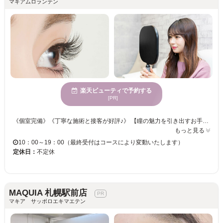
マキアムロランテン
楽天ビューティで予約する
[PR]
《個室完備》《丁寧な施術と接客が好評♪》 【瞳の魅力を引き出すお手伝い☆アイリストのセンスが詰まった理想的なアイデザインに仕上げます♪】 お好みの本数をお選びください☆彡華やかなフサフサまつげでパッチリ目元が叶います♪♪ オフィスでも馴染むナチュラルな仕上がりで、オトナ女子を演出◎ 忙しい日々を忘れてゆったり” MAQUIA”でまったりまつエク体験をしませんか？
もっと見る
10：00～19：00（最終受付はコースにより変動いたします）
定休日：
不定休
MAQUIA 札幌駅前店
マキア サッポロエキマエテン