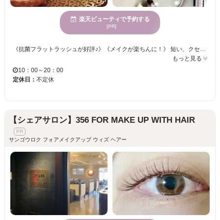
楽天ビューティで予約する
[PR]
《抗菌フラットラッシュが好評♪》《メイクが楽ちんに！》 短い、クセがある、下向きなど、ボリュームがない・・・様々なまつ毛のお悩みをお聞かせください！ カラーエクステメニューやリペアメニューも充実◎お客様のご希望に合わせた仕上がりが可能◎ 【NUMEROカラー】カラーエクステでいつもと違う自分に♪華やかオシャレに仕上げます☆☆ 忙しい日々を忘れてゆったりまったりマツエク体験をしませんか？
もっと見る
10：00～20：00
定休日：
不定休
【シェアサロン】356 FOR MAKE UP WITH HAIR
サンゴウロク フォアメイクアップ ウィズ ヘアー