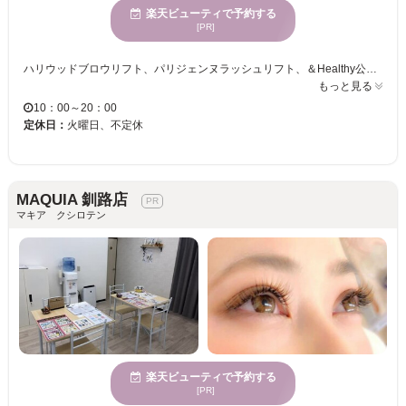
楽天ビューティで予約する
[PR]
ハリウッドブロウリフト、パリジェンヌラッシュリフト、＆Healthy公認サロンです。エクステは、グルー、毛質にこだわり、モチを考え高い技術力で、お客様の綺麗を叶えます♪ ナチュラルに盛れるまつ毛を得意としており、エクステは自まつ毛のようにつける事も可能です！ まつ毛が上り綺麗になると気分が上がりますね！お客様の綺麗になる自信を持てるお手伝いをしたいと思っています！ 人はいつでも綺麗になれます。 ひとりひとりにお似合いになる眉毛、まつ毛を丁寧にカウンセリングし、お悩み解決いたします。 年齢層は、10代〜60代と様々です。 お気軽にお問い合わせくださいませ。いつでもお待ちしております。 カラーエクステもございます。お気軽に一度ご相談くださいませ。 完全個室で、フルフラットベッドでお寛ぎください。 ※美容室の中にある為周りの声が多少気になる場合がございます。あらかじめご了承くださいませ。 ※お電話でのご予約誠にありがとうございます。施術中はお電話に出ることができません。出られない場合もございますので申し訳ございませんがよろしくお願いいたします。
もっと見る
10：00～20：00
定休日：
火曜日、不定休
MAQUIA 釧路店
マキア クシロテン
楽天ビューティで予約する
[PR]