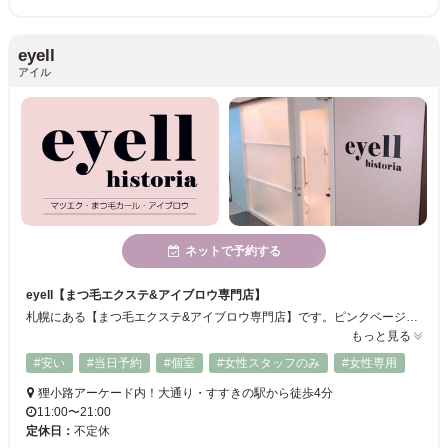
eyell
アイル
ネットで予約する
eyell【まつ毛エクステ&アイブロウ専門店】
札幌にある【まつ毛エクステ&アイブロウ専門店】です。ピンクベージュを基調とした落ち着いた店内でリラックスできます。 講習に合格し、美容師免許取得者のスタッフが施術を担当いたしますので初めての方にも安心してご利用いただけます♪
もっと見る
#安い
#当日予約
#個室
#女性スタッフのみ
#女性専用
狸小路アーケード内！大通り・すすきの駅から徒歩4分
11:00〜21:00
定休日：
不定休