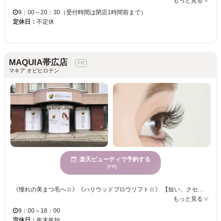
もっと見る
9：00～20：30（受付時間は閉店1時間前まで）
定休日：
不定休
MAQUIA帯広店
マキア オビヒロテン
楽天ビューティで予約する
[PR]
《憧れの美まつ毛へ☆》《ハリウッドブロウリフト☆》 【短い、クセがある、下向きなど、ボリュームがない・・・様々なまつ毛のお悩みをお聞かせください！！】 瞳の魅力をもっと引き出すお手伝いをしてくれる！まつ毛を労りながら施術いたします！ まつエクはもちろん、まつ毛パーマやハリウッドブロウリフトなど種類豊富にメニューをご用意♪ アナタのなりたい目元をお聞かせください！当サロンのアイリストが叶えます☆彡
もっと見る
9：00～18：00
定休日：
年末年始