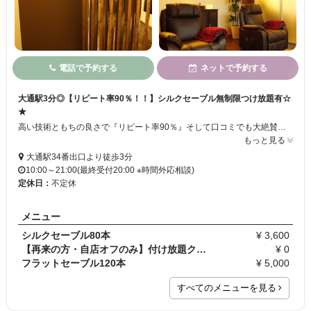
電話で予約する
ネットで予約する
大通駅3分◎【リピート率90％！！】シルクセーブル無制限つけ放題有☆
★
高い技術ともちの良さで『リピート率90％』そして口コミでも大絶賛のマツエクサロン！こだわりのシルクセーブルを使用したつけ放題メニューが大人気。理想の目元をお伺いし、オーダーメイドのデザインに仕上げます。自まつ毛への負担が最小限なのも人気の秘訣。大通駅より徒歩3分、夜21時まで営業していますのでお仕事帰りにもどうぞ！
もっと見る
大通駅34番出口より徒歩3分
10:00～21:00(最終受付20:00 ※時間外応相談)
定休日：
不定休
メニュー
シルクセーブル80本
¥ 3,600
【再来の方・自店オフのみ】付け放題クーポンご利用…
¥ 0
フラットセーブル120本
¥ 5,000
すべてのメニューを見る