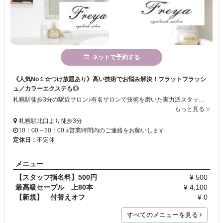
ネットで予約する
《人気No１☆つけ放題あり》高い技術でお悩み解決！フラットフラッシ
ュ／カラーエクステも◎
札幌駅徒歩3分の駅近サロン♪有名サロンで技術を磨いた実力派スタッフ在籍☆彡品質にこだわった素材と高い技術が大人気！！スピーディーなのに長持ちする丁寧な仕上がりも魅力◎軽い付け心地で話題の『フラットフラッシュ』も導入！カラーエクステやつけ放題などメニューも豊富に揃えています◇お客様のお悩みや理想に合わせて、素敵なデザインをご提案します！
もっと見る
札幌駅北口より徒歩3分
10：00～20：00 ※営業時間内のご連絡をお願いします
定休日：
不定休
メニュー
【スタッフ指名料】500円
¥ 500
最高級セーブル 上80本
¥ 4,100
【新規】 付替えオフ
¥ 0
すべてのメニューを見る