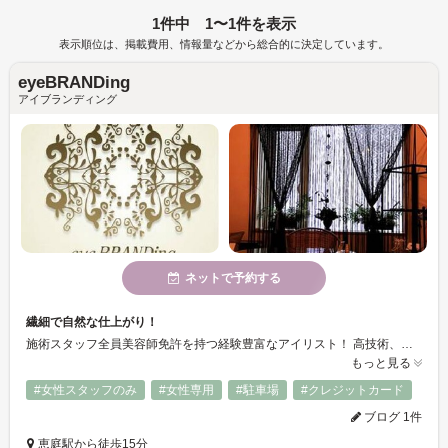
1件中 1〜1件を表示
表示順位は、掲載費用、情報量などから総合的に決定しています。
eyeBRANDing
アイブランディング
ネットで予約する
繊細で自然な仕上がり！
施術スタッフ全員美容師免許を持つ経験豊富なアイリスト！ 高技術、高品質保証。 豊富な知識と経験を生かしお客様の「満足」と「納得」を追及しているサロンです♪ 過去にマツゲエクステで苦い経験をお持ちの方も一度お試し下さい。
もっと見る
#女性スタッフのみ
#女性専用
#駐車場
#クレジットカード
ブログ 1件
恵庭駅から徒歩15分