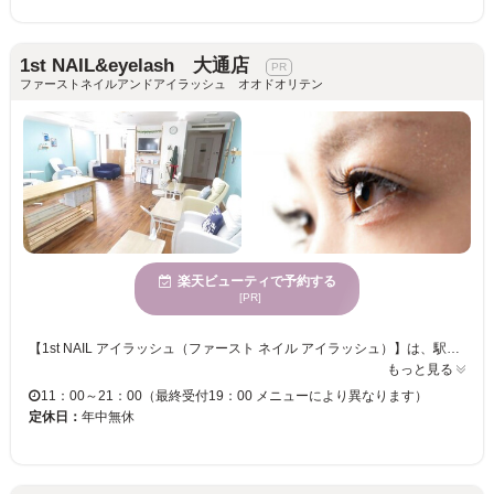
1st NAIL&eyelash 大通店
ファーストネイルアンドアイラッシュ オオドオリテン
楽天ビューティで予約する
[PR]
【1st NAIL アイラッシュ（ファースト ネイル アイラッシュ）】は、駅近くのプライベートまつげサロン♪店内は、西海岸風のおしゃれな内装。北海道は寒いけど、夏や海のイメージで気持ちが温かくなれる雰囲気です☆ 経験豊富なベテランアイリストが担当！ナチュラルアイもボリュームアイも、あなたらしいデザインに仕上げてくれます☆安心安全の施術なので、マツエク初心者の方にもおすすめ◎！一人ひとりへの丁寧な対応・施術に大満足間違いなし！！ あなたも【1st NAIL アイラッシュ】へ足を運んでみては？
もっと見る
11：00～21：00（最終受付19：00 メニューにより異なります）
定休日：
年中無休