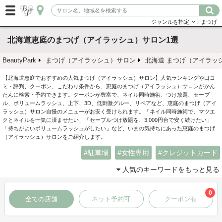
ジャンルを指定
：まつげ
北海道恵庭のまつげ（アイラッシュ）サロン1選
BeautyPark
まつげ（アイラッシュ）サロン
北海道 まつげ（アイラッ
【北海道恵庭でおすすめの人気まつげ（アイラッシュ）サロン】人気ランキングや口コ
ミ・評判、クーポン、こだわり条件から、恵庭のまつげ（アイラッシュ）サロンがかん
たんに検索・予約できます。クーポンが豊富で、ネイル同時施術、つけ放題、セーブ
ル、ボリュームラッシュ、上下、3D、低刺激グルー、リペアなど、恵庭のまつげ（アイ
ラッシュ）サロン自慢のメニューがお安く受けられます。「ネイル同時施術で、マツエ
クとネイルを一気に済ませたい」「セーブルつけ放題を、3,000円台で安く続けたい」
「持ちがよいボリュームラッシュがしたい」など、いまの気持ちにあった恵庭のまつげ
（アイラッシュ）サロンをご紹介します。
駐車場
女性専用
クレジットカード
人気のキーワードをもっと見る
0
全ての店舗
ネット予約可
クーポン有