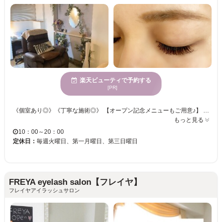
楽天ビューティで予約する
[PR]
《個室あり◎》《丁寧な施術◎》 【オープン記念メニューもご用意♪】 確かな技術を持ったスタイリストがピッタリなスタイルを提案♪ 個室空間とフカフカのリクライニングベッドでリラックスして頂けます☆彡 こだわりの毛質、グルー、パーマ剤を使用し、お客様ひとり一人のご要望をお伺いし 細かにお応え致します！憧れの美まつ毛を手に入れましょう！！
もっと見る
10：00～20：00
定休日：
毎週火曜日、第一月曜日、第三日曜日
FREYA eyelash salon【フレイヤ】
フレイヤアイラッシュサロン