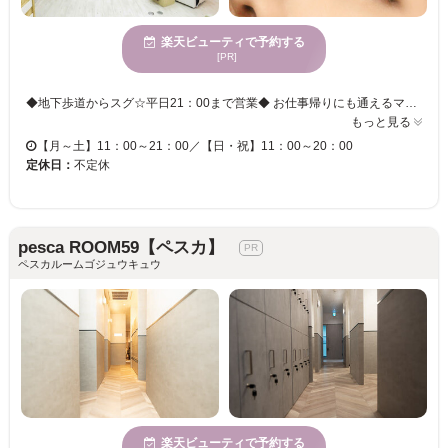
楽天ビューティで予約する
[PR]
◆地下歩道からスグ☆平日21：00まで営業◆ お仕事帰りにも通えるマツエクサロン◎気軽に通えるアットホームな雰囲気なので、初心者にもオススメです。大切な目元だから、信頼できるワンランク上の技術で安心安全な施術を♪ 自まつ毛が細い、自まつ毛が少ないなど…悩みは人それぞれ。目の形やなりたいイメージも人それぞれです。丁寧にカウンセリングをし、お客様に合わせたデザインをご提案します。自信の持てる印象的な目元へ…お客様の綺麗をお手伝い致します。
もっと見る
【月～土】11：00～21：00／【日・祝】11：00～20：00
定休日：
不定休
pesca ROOM59【ペスカ】
ペスカルームゴジュウキュウ
楽天ビューティで予約する