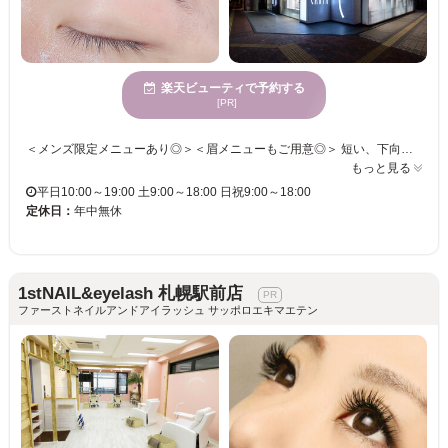
楽天ビューティで予約する
[PR]
＜メンズ限定メニューあり◎＞＜眉メニューもご用意◎＞ 短い、下向きなど、ボリュームがない・・・まつ毛のお悩みをお聞かせください！！ マツエクが苦手な方には・・・パリジェンヌラッシュリフトはいかがですか？ お悩みをじっくりとヒアリング。オーダーメイドな目元が手に入る◎ オシャレでHappyな毎日を送りませんか？一緒にお客様の魅力を引き出します！アイブロウ/アイブロウWAX/ハリウッドブロウリフト/パリジェンヌ/眉毛カラー/眉毛/まゆ毛/まゆげ/眉毛専門店/アイブロウ専門店/眉毛サロン/まゆげサロン/アイブロウサロン/まつ毛パーマ/まつぱ/まつパ/ラッシュアディクト/V3ファンデーション
もっと見る
平日10:00～19:00 土9:00～18:00 日祝9:00～18:00
定休日：
年中無休
1stNAIL&eyelash 札幌駅前店
ファーストネイルアンドアイラッシュ サッポロエキマエテン