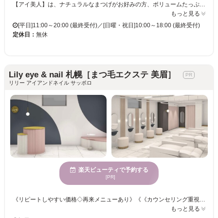
【アイ美人】は、ナチュラルなまつげがお好みの方、ボリュームたっぷりのまつげにしたい方もピッタリ♪★洗練されたデザインフロアで施術できるのがMIYAヘアカラーラウンジの特徴！ヘアカラーもアイラッシュもトータルプロデュースしてくれる貴女のパートナーです☆ 目元によって人の印象は変わるもの。まつげエクステなら、汗をかいても涙を流しても、すっぴんでも、いつでも美しい目元をキープ♪マスカラ不要だから、朝のメイク時間も夜のアイメイクオフの手間もぐっと短縮できます☆本数・長さ・形…など、エクステの組み合わせによって印象も付け心地も変わります。初めてでも大丈夫！スタッフの方と相談して自分に合ったエクステを選んでね♪
もっと見る
[平日]11:00～20:00 (最終受付)／[日曜・祝日]10:00～18:00 (最終受付)
定休日：
無休
Lily eye & nail 札幌［まつ毛エクステ 美眉］
リリー アイアンドネイル サッポロ
楽天ビューティで予約する
[PR]
《リピートしやすい価格◇再来メニューあり》《《カウンセリング重視》》 【リーズナブル×ハイクオリティー☆彡あなたの目元を大人カワイくデザインします♪】 一人一人のご要望や、目の形・状態に合わせてエクステの種類をご提案いたします。 お好みの本数でナチュラル～華やかなフサフサまつげまで叶えます♪ マツエクが苦手な方も自まつげをいかした「ケラチンラッシュリフト」「パリジェンヌラッシュリフト」も！ この機会にぜひ当サロンで、オシャレな目元を手に入れませんか？
もっと見る