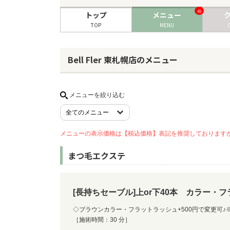
45
トップ
メニュー
TOP
MENU
Bell Fler 東札幌店のメニュー
メニューを絞り込む
メニューの表示価格は【税込価格】表記を推奨しております
まつ毛エクステ
[長持ちセーブル]上or下40本 カラー・
◇ブラウンカラー・フラットラッシュ+500円で変更可
［施術時間：30 分］