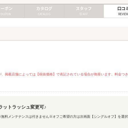
クーポン
カタログ
スタッフ
口コ
COUPON
CATALOG
STAFF
REVIE
が、掲載店舗によっては【税抜価格】で表記されている場合が御座います。料金つ
フラットラッシュ変更可♪
♪※無料メンテナンスは付きません※オフご希望の方は次画面【シングルオフ】を選択