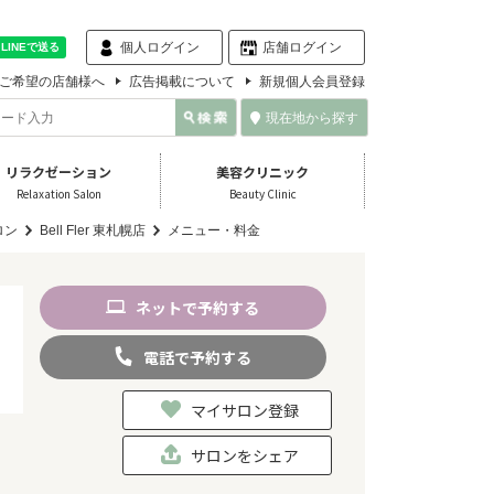
個人ログイン
店舗ログイン
ご希望の店舗様へ
広告掲載について
新規個人会員登録
現在地から探す
リラクゼーション
美容クリニック
Relaxation Salon
Beauty Clinic
ロン
Bell Fler 東札幌店
メニュー・料金
ネット
で
予約
する
電話
で
予約
する
マイサロン登録
サロンをシェア