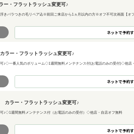
カラー・フラットラッシュ変更可♪
可◇浮きバラつきの毛リペア込※前回ご来店から1ヵ月以内の方※オフ不可次画面【オ
ネット
で
予約
す
込 カラー・フラットラッシュ変更可♪
更可♪◇一番人気のボリューム◇1週間無料メンテナンス付(お電話のみの受付)◇他店
ネット
で
予約
す
フ込 カラー・フラットラッシュ変更可♪
変更可♪◇1週間無料メンテナンス付（お電話のみの受付）◇他店・自店オフ無料
ネット
で
予約
す