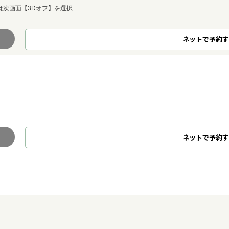
は次画面【3Dオフ】を選択
ネット
で
予約
す
ネット
で
予約
す