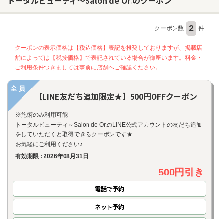
トータルビューティ～Salon de Or.のクーポン
2
クーポン数
件
ヘアサロン
ネイルサロン
クーポンの表示価格は【税込価格】表記を推奨しておりますが、掲載店
舗によっては【税抜価格】で表記されている場合が御座います。料金・
まつげサロン
ご利用条件つきましては事前に店舗へご確認ください。
エステサロン
全員
【LINE友だち追加限定★】500円OFFクーポン
リラクゼーションサロン
美容クリニック
※施術のみ利用可能
トータルビューティ～Salon de Or.のLINE公式アカウントの友だち追加
をしていただくと取得できるクーポンです★
ヘアカタログ
お気軽にご利用ください♪
有効期限 : 2026年08月31日
ネイルカタログ
500円引き
メンズカタログ
電話で予約
ネット
予約