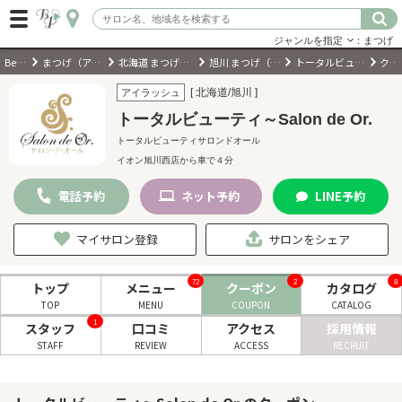
ジャンルを指定
：まつげ
BeautyPark
まつげ（アイラッシュ）サロン
北海道 まつげ（アイラッシュ）サロン
旭川 まつげ（アイラッシュ）サロン
トータルビューティ～Salon de Or.
クーポン
ログイン
[ 北海道/旭川 ]
アイラッシュ
トータルビューティ～Salon de Or.
会員登録
（無料）
トータルビューティサロンドオール
イオン旭川西店から車で４分
キーワード検索
電話
予約
ネット
予約
LINE
予約
ジャンルを選択
マイサロン登録
サロンをシェア
キーワードで検索
72
2
8
トップ
メニュー
クーポン
カタログ
TOP
MENU
COUPON
CATALOG
1
スタッフ
口コミ
アクセス
採用情報
STAFF
REVIEW
ACCESS
RECRUIT
近くのサロンを探す
現在地から探す