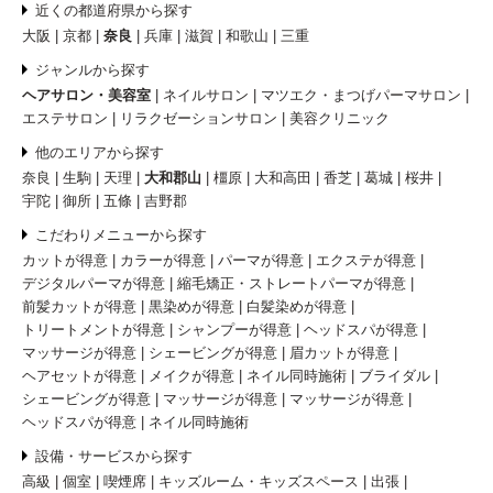
近くの都道府県から探す
大阪
京都
奈良
兵庫
滋賀
和歌山
三重
ジャンルから探す
ヘアサロン・美容室
ネイルサロン
マツエク・まつげパーマサロン
エステサロン
リラクゼーションサロン
美容クリニック
他のエリアから探す
奈良
生駒
天理
大和郡山
橿原
大和高田
香芝
葛城
桜井
宇陀
御所
五條
吉野郡
こだわりメニューから探す
カットが得意
カラーが得意
パーマが得意
エクステが得意
デジタルパーマが得意
縮毛矯正・ストレートパーマが得意
前髪カットが得意
黒染めが得意
白髪染めが得意
トリートメントが得意
シャンプーが得意
ヘッドスパが得意
マッサージが得意
シェービングが得意
眉カットが得意
ヘアセットが得意
メイクが得意
ネイル同時施術
ブライダル
シェービングが得意
マッサージが得意
マッサージが得意
ヘッドスパが得意
ネイル同時施術
設備・サービスから探す
高級
個室
喫煙席
キッズルーム・キッズスペース
出張