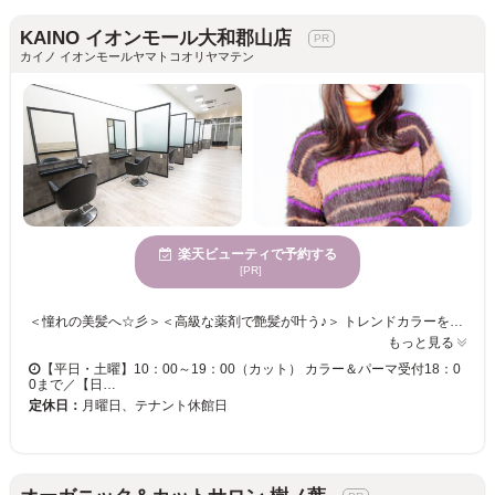
KAINO イオンモール大和郡山店
カイノ イオンモールヤマトコオリヤマテン
楽天ビューティで予約する
[PR]
＜憧れの美髪へ☆彡＞＜高級な薬剤で艶髪が叶う♪＞ トレンドカラーを楽しみたい方必見！！当サロンで旬を押さえたスタイルが手に入る☆彡 手触り×持続性ばっちり！！うるうるカラーでクオリティの高い仕上がりに導きます◎ カラーチェンジで雰囲気を変えて新しい自分に♪♪ カットにカラーも合わせてトータルバランスのよい似合わせをご提供いたします☆彡 きっと満足して頂けますので、お気軽にご来店くださいませ。
もっと見る
【平日・土曜】10：00～19：00（カット） カラー＆パーマ受付18：0
0まで／【日…
定休日：
月曜日、テナント休館日