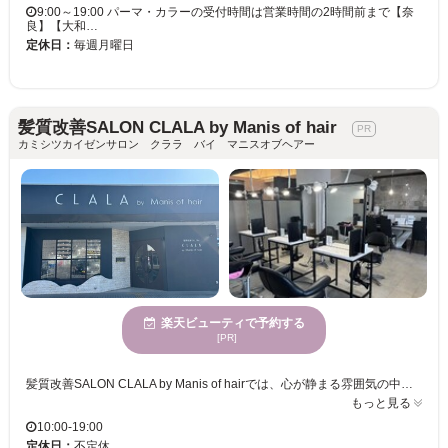
9:00～19:00 パーマ・カラーの受付時間は営業時間の2時間前まで【奈
良】【大和…
定休日：
毎週月曜日
髪質改善SALON CLALA by Manis of hair
カミシツカイゼンサロン クララ バイ マニスオブヘアー
楽天ビューティで予約する
[PR]
髪質改善SALON CLALA by Manis of hairでは、心が静まる雰囲気の中で、自分の髪に自信を取り戻すお手伝いをしています。ダメージや加齢で悩む髪に独自のトリートメントを施し、しなやかで潤いのある美しい髪へと導きます。女性に人気があり、丁寧なカウンセリングを通じ、理想のスタイルを実現可能に。スタイリングしやすい髪型を提供することで、毎日のセルフケアも楽に。駐車場やクレジットカードといった便利な設備も揃っており、気軽にご利用いただけます。あなたの髪の可能性を引き出し、より魅力的に変身するお手伝いをぜひお任せください。
もっと見る
10:00-19:00
定休日：
不定休