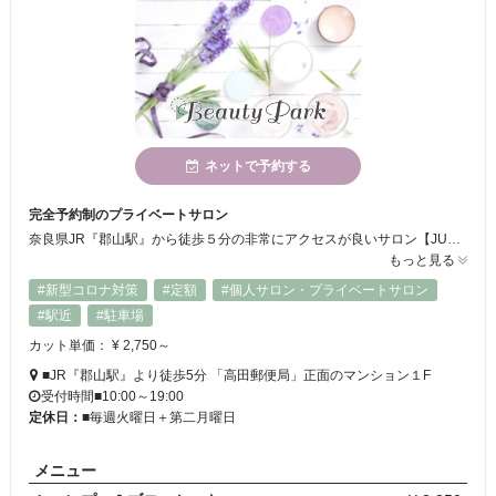
ネットで予約する
完全予約制のプライベートサロン
奈良県JR『郡山駅』から徒歩５分の非常にアクセスが良いサロン【JUNO HAIR】 新型コロナウイルス対策も万全のプライベートサロンです
もっと見る
#新型コロナ対策
#定額
#個人サロン・プライベートサロン
#駅近
#駐車場
カット単価： ¥ 2,750～
■JR『郡山駅』より徒歩5分 「高田郵便局」正面のマンション１F
受付時間■10:00～19:00
定休日：
■毎週火曜日＋第二月曜日
メニュー