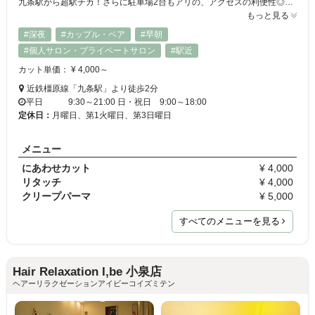
九条駅から超駅チカ！さらに駐車場2台もアリの、アクセスの利便性◎なヘアサロンです♪キッズスペース・喫煙スペースも完備しているので、日々の喧騒を忘れゆったりくつろげます☆アットホームな明るい店内で、お客様の「なりたい」を叶えます！
もっと見る
#深夜
#カップル・ペア
#早朝
#個人サロン・プライベートサロン
#駅近
カット単価： ¥ 4,000～
近鉄橿原線「九条駅」より徒歩2分
平日 9:30～21:00 日・祝日 9:00～18:00
定休日：
月曜日、第1火曜日、第3日曜日
メニュー
にあわせカット
¥ 4,000
リタッチ
¥ 4,000
クリープパーマ
¥ 5,000
すべてのメニューを見る
Hair Relaxation I,be 小泉店
ヘアーリラクゼーションアイビーコイズミテン