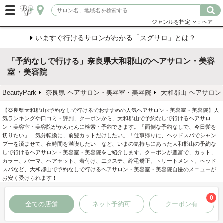
ジャンルを指定
：ヘア
いますぐ行けるサロンがわかる「スグサロ」とは？
「予約なしで行ける」奈良県大和郡山のヘアサロン・美容
室・美容院
BeautyPark
奈良県 ヘアサロン・美容室・美容院
大和郡山 ヘアサロン
【奈良県大和郡山×予約なしで行けるでおすすめの人気ヘアサロン・美容室・美容院】人
気ランキングや口コミ・評判、クーポンから、大和郡山で予約なしで行けるヘアサロ
ン・美容室・美容院がかんたんに検索・予約できます。「面倒な予約なしで、今日髪を
切りたい」「気分転換に、前髪カットだけしたい」「仕事帰りに、ヘッドスパでシャン
プーを済ませて、夜時間を満喫したい」など、いまの気持ちにあった大和郡山の予約な
しで行けるヘアサロン・美容室・美容院をご紹介します。クーポンが豊富で、カット、
カラー、パーマ、ヘアセット、着付け、エクステ、縮毛矯正、トリートメント、ヘッド
スパなど、大和郡山で予約なしで行けるヘアサロン・美容室・美容院自慢のメニューが
お安く受けられます！
0
全ての店舗
ネット予約可
クーポン有