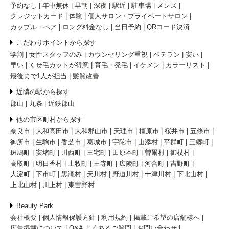
予約なし
年中無休
早朝
深夜
駅近
駐車場
メンズ
クレジットカード
体験
個人サロン・プライベートサロン
カップル・ペア
ロング料金なし
当日予約
QRコード決済
こだわりポイントから探す
学割
女性スタッフのみ
カウンセリング重視
ベテラン
安い
早い
くせ毛カットが得意
育毛・発毛
イケメン
カラーリスト
最後まで1人が担当
髪質改善
近隣の駅から探す
郡山
九条
近鉄郡山
他の市区町村から探す
奈良市
大和高田市
大和郡山市
天理市
橿原市
桜井市
五條市
御所市
生駒市
香芝市
葛城市
宇陀市
山添村
平群町
三郷町
斑鳩町
安堵町
川西町
三宅町
田原本町
曽爾村
御杖村
高取町
明日香村
上牧町
王寺町
広陵町
河合町
吉野町
大淀町
下市町
黒滝村
天川村
野迫川村
十津川村
下北山村
上北山村
川上村
東吉野村
Beauty Park
会社概要
個人情報保護方針
利用規約
掲載ご希望の店舗様へ
広告掲載について
Q&A よくあるご質問
お問い合わせ