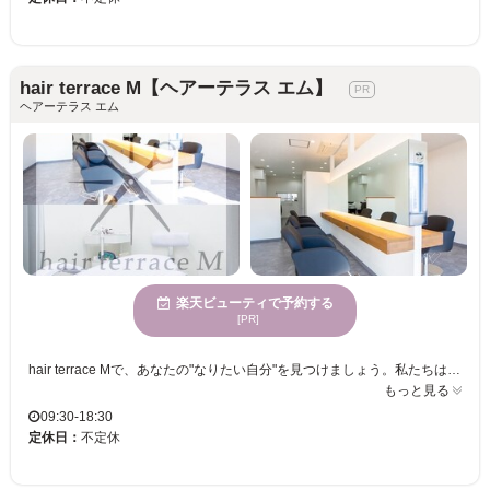
hair terrace M【ヘアーテラス エム】
ヘアーテラス エム
楽天ビューティで予約する
[PR]
hair terrace Mで、あなたの"なりたい自分"を見つけましょう。私たちは、特にショートカットやハイトーンなど、多彩なスタイルに挑戦できる場所として人気です。また、髪質改善トリートメントや白髪ぼかしで、ヘアケアについても万全のサポートを提供します。心が静まる雰囲気の中で、リラックスしながら美しい髪を手に入れることができます。女性スタッフが多いため、細やかな部分に気を配り、丁寧に施術します。年齢を問わず様々な方に利用されているため、誰でも気軽に訪れることができるため安心してご来店ください。アクセスも良好で、駐車場のご利用もいただけます。お子様連れのお客様も大歓迎です。hair terrace Mで、あなたらしい美しさを追求しましょう。
もっと見る
09:30-18:30
定休日：
不定休