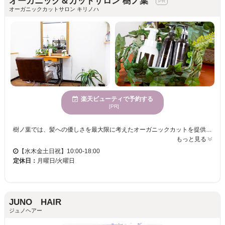
オーガニック＆カットサロン 樹ノ葉
オーガニックカットサロン キリノハ
楽天ビューティで予約する
[PR]
樹ノ葉では、髪への優しさを最大限に考えたオーガニックカットを提供しています。特に、プロポリスと漢方薬の麦飯石を活用し、薬剤の自然な効果を高めていることが特徴です。ナチュラルハーブヘナによるヘアカラーは、刺激の少ない施術を求める方にぴったりです。心身が休まる雰囲気の中で、広々とした空間があなたを包み込みます。親しみやすいスタッフによるマンツーマンの丁寧な対応で、あなただけのスタイルを叶えます。エレガントな女性や落ち着いた魅力のある方に人気です。樹ノ葉で、自分らしい美しさを見つけませんか？
もっと見る
【水木金土日祝】10:00-18:00
定休日：
月曜日/火曜日
JUNO HAIR
ジュノヘアー