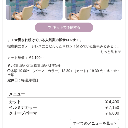
ネットで予約する
。＋★愛され続けている人気実力派サロン★＋。
徹底的にダメージレスにこだわったサロン！諦めていた髪もみるみるうちにキレイに！JR郡山駅or近鉄郡山駅から徒歩5分とそのままショッピングなども楽しめちゃう♪21時まで営業してるのもGood！1人1人に合わせたヘアデザイン、メニュー等を提案させて頂いてます。ヘアでのお悩みがありましたら是非一度ご相談下さい♪
もっと見る
カット単価： ¥ 1,100～
JR郡山駅 or 近鉄郡山駅 徒歩5分
木曜 10:00〜（パーマ・カラー）18:30 / （カット）19:30 火・水・金・
土曜…
定休日：
毎週月曜日
メニュー
カット
¥ 4,400
イルミナカラー
¥ 7,150
クリープパーマ
¥ 6,600
すべてのメニューを見る