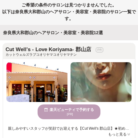
ご希望の条件のサロンは見つかりませんでした。
以下は奈良県大和郡山のヘアサロン・美容室・美容院のサロン一覧で
す。
奈良県大和郡山のヘアサロン・美容室・美容院12選
Cut Well's - Love Koriyama- 郡山店
カットウェルズラブコオリヤマコオリヤマテン
楽天ビューティで予約する
[PR]
親しみやすいスタッフが笑顔でお迎えする【Cut Well's 郡山店】★初めての方でも緊張せず過ごせる温かい雰囲気と、一人ひとりに寄り添った丁寧なカウンセリングが人気のサロンです。髪質改善や縮毛矯正、美髪カラーをはじめ、顔周りレイヤーや透明感カラー、メンズカット・メンズパーマまで幅広いスタイルに対応◎髪質や骨格、ライフスタイルに合わせたご提案で毎日のスタイリングが楽になる再現性の高いヘアを叶えます。ダメージや広がり、うねり、白髪などのお悩みもお気軽にご相談ください♪トレンドを取り入れながらも、お客様一人ひとりに似合うデザインを大切にしています。居心地の良い空間づくりを心掛け、お客様にとって長く通いたくなるサロンを目指しています。無料駐車場完備でお車でも通いやすく、ご家族やご友人と一緒のご来店も大歓迎です★[髪質改善][縮毛矯正][白髪ぼかし][レイヤーカット][メンズカット]
もっと見る