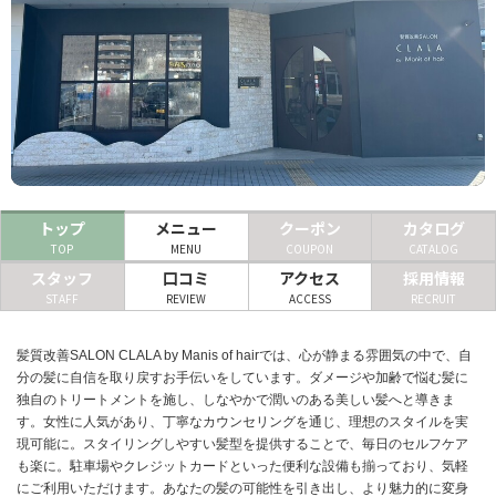
ヘアサロン
ネイルサロン
まつげサロン
エステサロン
リラクゼーションサロン
トップ
メニュー
クーポン
カタログ
TOP
MENU
COUPON
CATALOG
美容クリニック
スタッフ
口コミ
アクセス
採用情報
STAFF
REVIEW
ACCESS
RECRUIT
ヘアカタログ
髪質改善SALON CLALA by Manis of hairでは、心が静まる雰囲気の中で、自
ネイルカタログ
分の髪に自信を取り戻すお手伝いをしています。ダメージや加齢で悩む髪に
メンズカタログ
独自のトリートメントを施し、しなやかで潤いのある美しい髪へと導きま
す。女性に人気があり、丁寧なカウンセリングを通じ、理想のスタイルを実
現可能に。スタイリングしやすい髪型を提供することで、毎日のセルフケア
も楽に。駐車場やクレジットカードといった便利な設備も揃っており、気軽
にご利用いただけます。あなたの髪の可能性を引き出し、より魅力的に変身