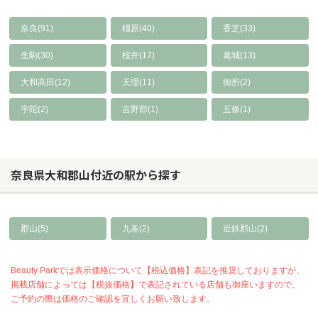
奈良(91)
橿原(40)
香芝(33)
生駒(30)
桜井(17)
葛城(13)
大和高田(12)
天理(11)
御所(2)
宇陀(2)
吉野郡(1)
五條(1)
奈良県大和郡山付近の駅から探す
郡山(5)
九条(2)
近鉄郡山(2)
Beauty Parkでは表示価格について【税込価格】表記を推奨しておりますが、
掲載店舗によっては【税抜価格】で表記されている店舗も御座いますので、
ご予約の際は価格のご確認を宜しくお願い致します。