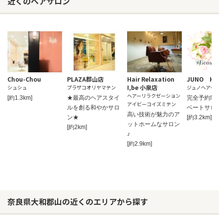
近くのヘアサロン
Chou-Chou
PLAZA郡山店
Hair Relaxation
JUNO HA
I,be 小泉店
シュシュ
プラザコオリヤマテン
ジュノヘアー
ヘアーリラクゼーション
[約1.3km]
★最高のヘアスタイ
完全予約制
アイビーコイズミテン
ルを創る和やかサロ
ベートサロ
高い技術が魅力のア
ン★
[約3.2km]
ットホームなサロン
[約2km]
♪
[約2.9km]
奈良県大和郡山の近くのエリアから探す