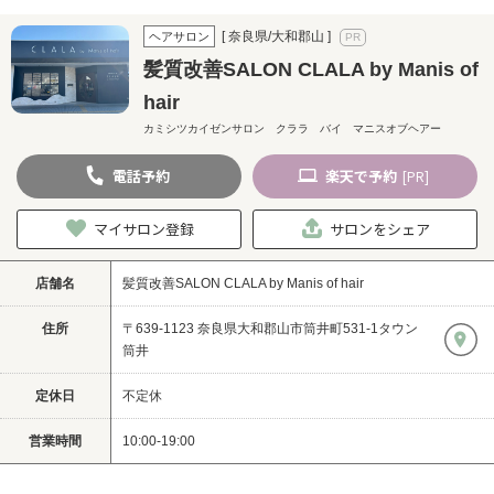
[ 奈良県/大和郡山 ]
ヘアサロン
髪質改善SALON CLALA by Manis of
hair
カミシツカイゼンサロン クララ バイ マニスオブヘアー
電話
予約
楽天
で予約
[PR]
マイサロン登録
サロンをシェア
店舗名
髪質改善SALON CLALA by Manis of hair
住所
〒639-1123 奈良県大和郡山市筒井町531-1タウン
筒井
定休日
不定休
営業時間
10:00-19:00