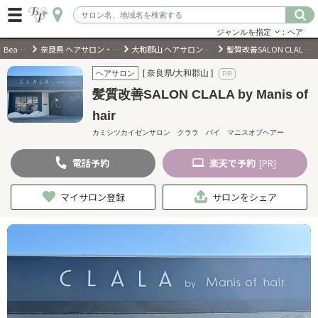
ジャンルを指定
：ヘア
BeautyPark
奈良県 ヘアサロン・美容室・美容院
大和郡山 ヘアサロン・美容室・美容院
髪質改善SALON CLALA by Manis of hair
ログイン
[ 奈良県/大和郡山 ]
ヘアサロン
髪質改善SALON CLALA by Manis of
会員登録
（無料）
hair
カミシツカイゼンサロン クララ バイ マニスオブヘアー
キーワード検索
電話
予約
楽天
で予約
[PR]
ジャンルを選択
マイサロン登録
サロンをシェア
キーワードで検索
近くのサロンを探す
現在地から探す