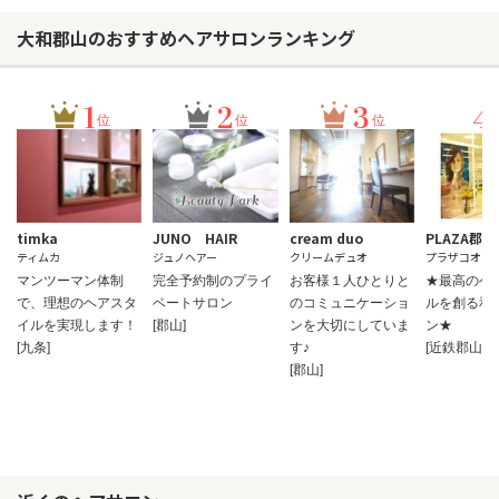
大和郡山のおすすめヘアサロンランキング
1
2
3
4
位
位
位
timka
JUNO HAIR
cream duo
PLAZA郡山
ティムカ
ジュノヘアー
クリームデュオ
プラザコオリ
マンツーマン体制
完全予約制のプライ
お客様１人ひとりと
★最高のヘ
で、理想のヘアスタ
ベートサロン
のコミュニケーショ
ルを創る和
イルを実現します！
[郡山]
ンを大切にしていま
ン★
[九条]
す♪
[近鉄郡山]
[郡山]