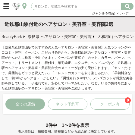
ジャンルを指定
：ヘア
近鉄郡山駅付近のヘアサロン・美容室・美容院2選
BeautyPark
奈良県 ヘアサロン・美容室・美容院
大和郡山 ヘアサロン
【奈良県近鉄郡山駅でおすすめの人気ヘアサロン・美容室・美容院】人気ランキングや
口コミ・評判、クーポン、こだわり条件から、近鉄郡山駅のヘアサロン・美容室・美容
院がかんたんに検索・予約できます。クーポンが豊富で、カット、カラー、パーマ、ヘ
アセット、トリートメント、着付け、縮毛矯正、エクステ、ヘッドスパなど、近鉄郡山
駅のヘアサロン・美容室・美容院自慢のメニューがお安く受けられます。「カットだけ
で、雰囲気をガラッと変えたい」「トレンドのカラーを安く楽しみたい」「早朝料金な
しで、朝8時からヘアセットがしたい」「男性も行きやすい、メンズカットが得意な美容
師を探している」「子連れでも、安心してパーマがしたい」など、いまの気持ちにあっ
た近鉄郡山駅のヘアサロン・美容室・美容院をご紹介します。
0
全ての店舗
ネット予約可
クーポン有
2件中 1〜2件を表示
表示順位は、掲載費用、情報量などから総合的に決定しています。