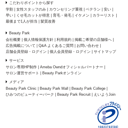
こだわりポイントから探す
学割
女性スタッフのみ
カウンセリング重視
ベテラン
安い
早い
くせ毛カットが得意
育毛・発毛
イケメン
カラーリスト
最後まで1人が担当
髪質改善
Beauty Park
会社概要
個人情報保護方針
利用規約
掲載ご希望の店舗様へ
広告掲載について
Q&A よくあるご質問
お問い合わせ
店舗会員登録・ログイン
個人会員登録・ログイン
サイトマップ
サービス
サロン専用HP制作
Ameba Owndオフィシャルパートナー
サロン運営サポート
Beauty Parkオンライン
メディア
Beauty Park Clinic
Beauty Park Mall
Beauty Park College
ひみつのビューティーパーク
Beauty Park Recruit
えいようJoin