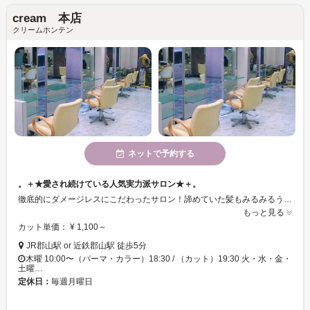
cream 本店
クリームホンテン
ネットで予約する
。＋★愛され続けている人気実力派サロン★＋。
徹底的にダメージレスにこだわったサロン！諦めていた髪もみるみるうちにキレイに！JR郡山駅or近鉄郡山駅から徒歩5分とそのままショッピングなども楽しめちゃう♪21時まで営業してるのもGood！1人1人に合わせたヘアデザイン、メニュー等を提案させて頂いてます。ヘアでのお悩みがありましたら是非一度ご相談下さい♪
もっと見る
カット単価： ¥ 1,100～
JR郡山駅 or 近鉄郡山駅 徒歩5分
木曜 10:00〜（パーマ・カラー）18:30 / （カット）19:30 火・水・金・
土曜…
定休日：
毎週月曜日