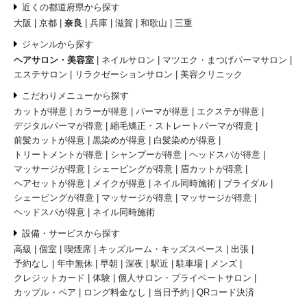
近くの都道府県から探す
大阪
京都
奈良
兵庫
滋賀
和歌山
三重
ジャンルから探す
ヘアサロン・美容室
ネイルサロン
マツエク・まつげパーマサロン
エステサロン
リラクゼーションサロン
美容クリニック
こだわりメニューから探す
カットが得意
カラーが得意
パーマが得意
エクステが得意
デジタルパーマが得意
縮毛矯正・ストレートパーマが得意
前髪カットが得意
黒染めが得意
白髪染めが得意
トリートメントが得意
シャンプーが得意
ヘッドスパが得意
マッサージが得意
シェービングが得意
眉カットが得意
ヘアセットが得意
メイクが得意
ネイル同時施術
ブライダル
シェービングが得意
マッサージが得意
マッサージが得意
ヘッドスパが得意
ネイル同時施術
設備・サービスから探す
高級
個室
喫煙席
キッズルーム・キッズスペース
出張
予約なし
年中無休
早朝
深夜
駅近
駐車場
メンズ
クレジットカード
体験
個人サロン・プライベートサロン
カップル・ペア
ロング料金なし
当日予約
QRコード決済