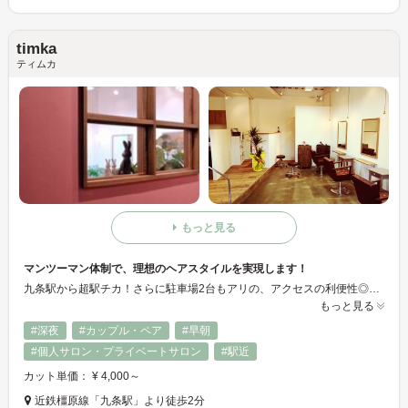
timka
ティムカ
もっと見る
マンツーマン体制で、理想のヘアスタイルを実現します！
九条駅から超駅チカ！さらに駐車場2台もアリの、アクセスの利便性◎なヘアサロンです♪キッズスペース・喫煙スペースも完備しているので、日々の喧騒を忘れゆったりくつろげます☆アットホームな明るい店内で、お客様の「なりたい」を叶えます！
もっと見る
#深夜
#カップル・ペア
#早朝
#個人サロン・プライベートサロン
#駅近
カット単価： ¥ 4,000～
近鉄橿原線「九条駅」より徒歩2分