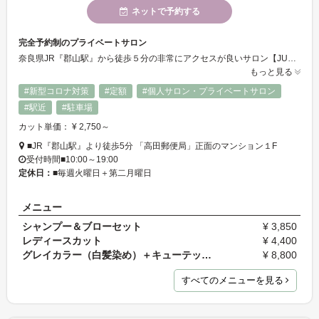
ネットで予約する
完全予約制のプライベートサロン
奈良県JR『郡山駅』から徒歩５分の非常にアクセスが良いサロン【JUNO HAIR】 新型コロナウイルス対策も万全のプライベートサロンです
もっと見る
#新型コロナ対策
#定額
#個人サロン・プライベートサロン
#駅近
#駐車場
カット単価： ¥ 2,750～
■JR『郡山駅』より徒歩5分 「高田郵便局」正面のマンション１F
受付時間■10:00～19:00
定休日：
■毎週火曜日＋第二月曜日
メニュー
シャンプー＆ブローセット
¥ 3,850
レディースカット
¥ 4,400
グレイカラー（白髪染め）＋キューテックトリートメ…
¥ 8,800
すべてのメニューを見る