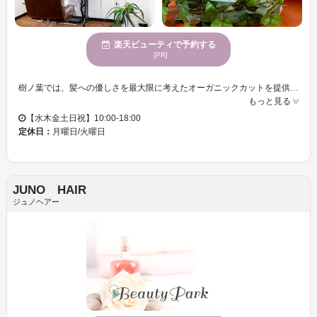
楽天ビューティで予約する
[PR]
樹ノ葉では、髪への優しさを最大限に考えたオーガニックカットを提供しています。特に、プロポリスと漢方薬の麦飯石を活用し、薬剤の自然な効果を高めていることが特徴です。ナチュラルハーブヘナによるヘアカラーは、刺激の少ない施術を求める方にぴったりです。心身が休まる雰囲気の中で、広々とした空間があなたを包み込みます。親しみやすいスタッフによるマンツーマンの丁寧な対応で、あなただけのスタイルを叶えます。エレガントな女性や落ち着いた魅力のある方に人気です。樹ノ葉で、自分らしい美しさを見つけませんか？
もっと見る
【水木金土日祝】10:00-18:00
定休日：
月曜日/火曜日
JUNO HAIR
ジュノヘアー