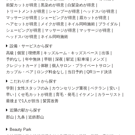
前髪カットが得意
黒染めが得意
白髪染めが得意
トリートメントが得意
シャンプーが得意
ヘッドスパが得意
マッサージが得意
シェービングが得意
眉カットが得意
ヘアセットが得意
メイクが得意
ネイル同時施術
ブライダル
シェービングが得意
マッサージが得意
マッサージが得意
ヘッドスパが得意
ネイル同時施術
設備・サービスから探す
高級
個室
喫煙席
キッズルーム・キッズスペース
出張
予約なし
年中無休
早朝
深夜
駅近
駐車場
メンズ
クレジットカード
体験
個人サロン・プライベートサロン
カップル・ペア
ロング料金なし
当日予約
QRコード決済
こだわりポイントから探す
学割
女性スタッフのみ
カウンセリング重視
ベテラン
安い
早い
くせ毛カットが得意
育毛・発毛
イケメン
カラーリスト
最後まで1人が担当
髪質改善
近隣の駅から探す
郡山
九条
近鉄郡山
Beauty Park