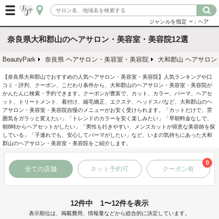
ジャンルを指定
：ヘア
奈良県大和郡山のヘアサロン・美容室・美容院12選
BeautyPark
奈良県 ヘアサロン・美容室・美容院
大和郡山 ヘアサロン
【奈良県大和郡山でおすすめの人気ヘアサロン・美容室・美容院】人気ランキングや口
コミ・評判、クーポン、こだわり条件から、大和郡山のヘアサロン・美容室・美容院が
かんたんに検索・予約できます。クーポンが豊富で、カット、カラー、パーマ、ヘアセ
ット、トリートメント、着付け、縮毛矯正、エクステ、ヘッドスパなど、大和郡山のヘ
アサロン・美容室・美容院自慢のメニューがお安く受けられます。「カットだけで、雰
囲気をガラッと変えたい」「トレンドのカラーを安く楽しみたい」「早朝料金なしで、
朝8時からヘアセットがしたい」「男性も行きやすい、メンズカットが得意な美容師を探
している」「子連れでも、安心してパーマがしたい」など、いまの気持ちにあった大和
郡山のヘアサロン・美容室・美容院をご紹介します。
0
全ての店舗
ネット予約可
クーポン有
12件中 1〜12件を表示
表示順位は、掲載費用、情報量などから総合的に決定しています。