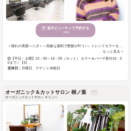
楽天ビューティで予約する
[PR]
＜憧れの美髪へ☆彡＞＜高級な薬剤で艶髪が叶う♪＞ トレンドカラーを楽しみたい方必見！！当サロンで旬を押さえたスタイルが手に入る☆彡 手触り×持続性ばっちり！！うるうるカラーでクオリティの高い仕上がりに導きます◎ カラーチェンジで雰囲気を変えて新しい自分に♪♪ カットにカラーも合わせてトータルバランスのよい似合わせをご提供いたします☆彡 きっと満足して頂けますので、お気軽にご来店くださいませ。
もっと見る
【平日・土曜】10：00～19：00（カット） カラー＆パーマ受付18：0
0まで／【日…
定休日：
月曜日、テナント休館日
オーガニック＆カットサロン 樹ノ葉
オーガニックカットサロン キリノハ