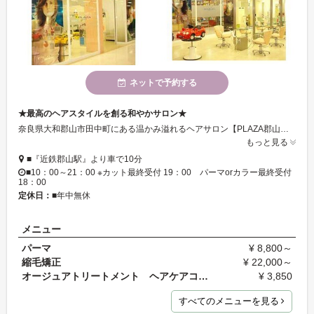
ネットで予約する
★最高のヘアスタイルを創る和やかサロン★
奈良県大和郡山市田中町にある温かみ溢れるヘアサロン【PLAZA郡山店】。アピタ郡山店内にあるのでお買い物のついでにも寄れますね♪♪店内は明るく元気なスタッフとお客様の笑い声で非常にアットホームな雰囲気となっております。ぜひご来店ください。
もっと見る
■『近鉄郡山駅』より車で10分
■10：00～21：00 ※カット最終受付 19：00 パーマorカラー最終受付
18：00
定休日：
■年中無休
メニュー
パーマ
¥ 8,800～
縮毛矯正
¥ 22,000～
オージュアトリートメント ヘアケアコース
¥ 3,850
すべてのメニューを見る