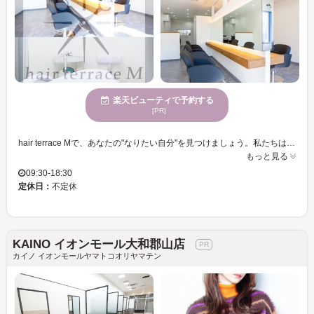
楽天ビューティで予約する
[PR]
hair terrace Mで、あなたの"なりたい自分"を見つけましょう。私たちは、特にショートカットやハイトーンなど、多彩なスタイルに挑戦できる場所として人気です。また、髪質改善トリートメントや白髪ぼかしで、ヘアケアについても万全のサポートを提供します。心が静まる雰囲気の中で、リラックスしながら美しい髪を手に入れることができます。女性スタッフが多いため、細やかな部分に気を配り、丁寧に施術します。年齢を問わず様々な方に利用されているため、誰でも気軽に訪れることができるため安心してご来店ください。アクセスも良好で、駐車場のご利用もいただけます。お子様連れのお客様も大歓迎です。hair terrace Mで、あなたらしい美しさを追求しましょう。
もっと見る
09:30-18:30
定休日：
不定休
KAINO イオンモール大和郡山店
カイノ イオンモールヤマトコオリヤマテン