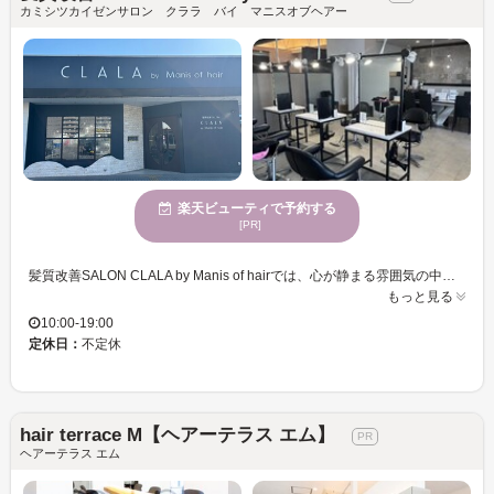
カミシツカイゼンサロン クララ バイ マニスオブヘアー
楽天ビューティで予約する
[PR]
髪質改善SALON CLALA by Manis of hairでは、心が静まる雰囲気の中で、自分の髪に自信を取り戻すお手伝いをしています。ダメージや加齢で悩む髪に独自のトリートメントを施し、しなやかで潤いのある美しい髪へと導きます。女性に人気があり、丁寧なカウンセリングを通じ、理想のスタイルを実現可能に。スタイリングしやすい髪型を提供することで、毎日のセルフケアも楽に。駐車場やクレジットカードといった便利な設備も揃っており、気軽にご利用いただけます。あなたの髪の可能性を引き出し、より魅力的に変身するお手伝いをぜひお任せください。
もっと見る
10:00-19:00
定休日：
不定休
hair terrace M【ヘアーテラス エム】
ヘアーテラス エム