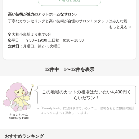
もっと見る
高い技術が魅力のアットホームなサロン♪
丁寧なカウンセリングと高い技術が自慢のサロン！スタッフはみんな気さくでフレンドリーなので、リラックスして過ごしていただけます♪駐車場があるので車での来店OK！キッズルームを完備しているので、主婦の方も気軽にお越しください☆ミ
もっと見る
大和小泉駅より車で6分
平日 9:30～19:00 土日祝 9:30～18:30
定休日：
月曜日、第2・3火曜日
12件中 1〜12件を表示
この地域のカットの相場はだいたい
4,400円
く
らいだワン！
※「Beauty Park」に登録されているメニュー価格をもとに独自の集計
ロジックによって算出しています。
キュンちゃん
©Beauty Park
おすすめランキング