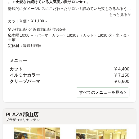
。＋★愛され続けている人気実力派サロン★＋。
徹底的にダメージレスにこだわったサロン！諦めていた髪もみるみるうちにキレイに！JR郡山駅or近鉄郡山駅から徒歩5分とそのままショッピングなども楽しめちゃう♪21時まで営業してるのもGood！1人1人に合わせたヘアデザイン、メニュー等を提案させて頂いてます。ヘアでのお悩みがありましたら是非一度ご相談下さい♪
もっと見る
カット単価： ¥ 1,100～
JR郡山駅 or 近鉄郡山駅 徒歩5分
木曜 10:00〜（パーマ・カラー）18:30 / （カット）19:30 火・水・金・
土曜…
定休日：
毎週月曜日
メニュー
カット
¥ 4,400
イルミナカラー
¥ 7,150
クリープパーマ
¥ 6,600
すべてのメニューを見る
PLAZA郡山店
プラザコオリヤマテン