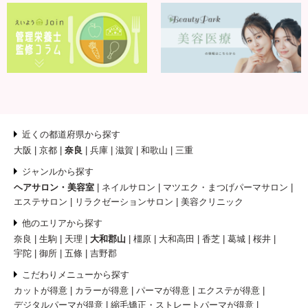
近くの都道府県から探す
大阪
京都
奈良
兵庫
滋賀
和歌山
三重
ジャンルから探す
ヘアサロン・美容室
ネイルサロン
マツエク・まつげパーマサロン
エステサロン
リラクゼーションサロン
美容クリニック
他のエリアから探す
奈良
生駒
天理
大和郡山
橿原
大和高田
香芝
葛城
桜井
宇陀
御所
五條
吉野郡
こだわりメニューから探す
カットが得意
カラーが得意
パーマが得意
エクステが得意
デジタルパーマが得意
縮毛矯正・ストレートパーマが得意