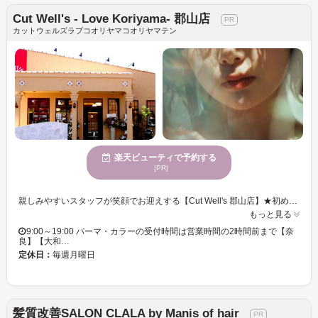
Cut Well's - Love Koriyama- 郡山店
カットウェルズラブコオリヤマコオリヤマテン
楽天ビューティで予約する
[PR]
親しみやすいスタッフが笑顔でお迎えする【Cut Well's 郡山店】★初めての方でも緊張せず過ごせる温かい雰囲気と、一人ひとりに寄り添った丁寧なカウンセリングが人気のサロンです。髪質改善や縮毛矯正、美髪カラーをはじめ、顔周りレイヤーや透明感カラー、メンズカット・メンズパーマまで幅広いスタイルに対応◎髪質や骨格、ライフスタイルに合わせたご提案で毎日のスタイリングが楽になる再現性の高いヘアを叶えます。ダメージや広がり、うねり、白髪などのお悩みもお気軽にご相談ください♪トレンドを取り入れながらも、お客様一人ひとりに似合うデザインを大切にしています。居心地の良い空間づくりを心掛け、お客様にとって長く通いたくなるサロンを目指しています。無料駐車場完備でお車でも通いやすく、ご家族やご友人と一緒のご来店も大歓迎です★[髪質改善][縮毛矯正][白髪ぼかし][レイヤーカット][メンズカット]
もっと見る
9:00～19:00 パーマ・カラーの受付時間は営業時間の2時間前まで【奈
良】【大和…
定休日：
毎週月曜日
髪質改善SALON CLALA by Manis of hair