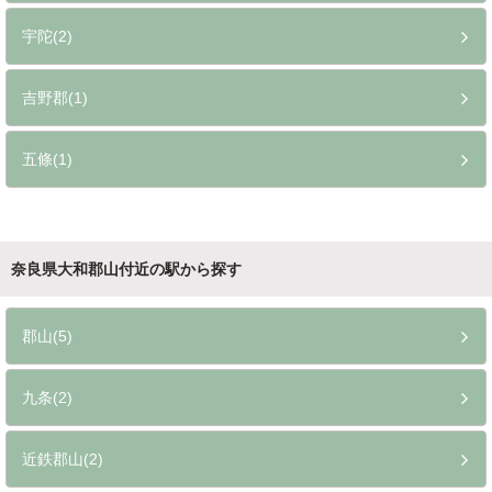
宇陀(2)
吉野郡(1)
五條(1)
奈良県大和郡山付近の駅から探す
郡山(5)
九条(2)
近鉄郡山(2)