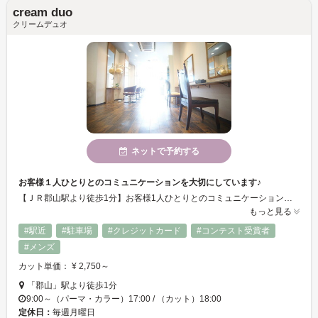
cream duo
クリームデュオ
ネットで予約する
お客様１人ひとりとのコミュニケーションを大切にしています♪
【ＪＲ郡山駅より徒歩1分】お客様1人ひとりとのコミュニケーションを重視してます♪気軽に髪の悩みを言って頂ける空気と確かな技術と知識を兼ね備えてますので安心してお任せ下さい！ そして明るく楽しいスタッフばかりなので心もスッキリするはずです♪
もっと見る
#駅近
#駐車場
#クレジットカード
#コンテスト受賞者
#メンズ
カット単価： ¥ 2,750～
「郡山」駅より徒歩1分
9:00～（パーマ・カラー）17:00 / （カット）18:00
定休日：
毎週月曜日