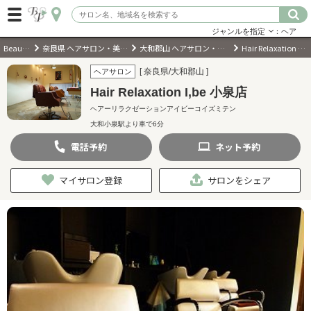
ジャンルを指定
：ヘア
BeautyPark
奈良県 ヘアサロン・美容室・美容院
大和郡山 ヘアサロン・美容室・美容院
Hair Relaxation I,be 小泉店
ログイン
[ 奈良県/大和郡山 ]
ヘアサロン
Hair Relaxation I,be 小泉店
会員登録
（無料）
ヘアーリラクゼーションアイビーコイズミテン
大和小泉駅より車で6分
キーワード検索
電話
予約
ネット
予約
ジャンルを選択
マイサロン登録
サロンをシェア
キーワードで検索
近くのサロンを探す
現在地から探す