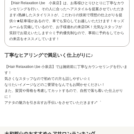
【Hair Relaxation I,be 小泉店】は、お客様ひとりひとりに丁寧なカウ
ンセリングを行い、その人に合ったヘアスタイルを提案させていただき
ます♪熟練したスタイリストが、こだわりの技術で理想の仕上がりを提
供☆★駐車場があるので、車でも安心してお越しいただけます！キッズ
ルームを完備しているので、お子様連れの来店OK！元気なスタッフが
笑顔でお迎えいたします☆ミ予約優先制なので、事前に予約をしてから
の来店をオススメしています！
丁寧なヒアリングで満足いく仕上がりに♪
【Hair Relaxation I,be 小泉店】では施術前に丁寧なカウンセリングを行いま
す！
気さくなスタッフなので初めての方も話しやすい☆ミ
なりたいイメージなどのご要望をなんでもお聞かせください！
また、髪質や骨格を考慮してカットするので、自然で落ち着いた仕上がり
に！
アナタの魅力を引き出すお手伝いをさせていただきます♪*゜
お問い合わせ
大和郡山のおすすめヘアサロンランキング