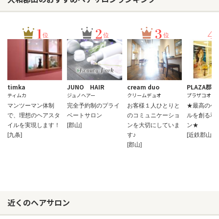
1
2
3
4
位
位
位
timka
JUNO HAIR
cream duo
PLAZA郡山
ティムカ
ジュノヘアー
クリームデュオ
プラザコオリ
マンツーマン体制
完全予約制のプライ
お客様１人ひとりと
★最高のヘ
で、理想のヘアスタ
ベートサロン
のコミュニケーショ
ルを創る和
イルを実現します！
[郡山]
ンを大切にしていま
ン★
[九条]
す♪
[近鉄郡山]
[郡山]
近くのヘアサロン