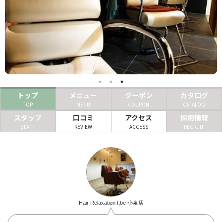
ヘアサロン
ネイルサロン
まつげサロン
エステサロン
トップ
メニュー
クーポン
カタログ
リラクゼーションサロン
TOP
MENU
COUPON
CATALOG
美容クリニック
スタッフ
口コミ
アクセス
採用情報
STAFF
REVIEW
ACCESS
RECRUIT
ヘアカタログ
ネイルカタログ
メンズカタログ
Hair Relaxation I,be 小泉店