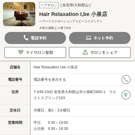
[ 奈良県/大和郡山 ]
ヘアサロン
Hair Relaxation I,be 小泉店
ヘアーリラクゼーションアイビーコイズミテン
大和小泉駅より車で6分
電話
予約
ネット
予約
マイサロン登録
サロンをシェア
店舗名
Hair Relaxation I,be 小泉店
電話番号
電話番号を表示する
住所
〒639-1042 奈良県大和郡山市小泉町2880-1 ウエ
ストスプリング103
定休日
月曜日、第2・3火曜日
営業時間
平日 9:30～19:00
土日祝 9:30～18:30