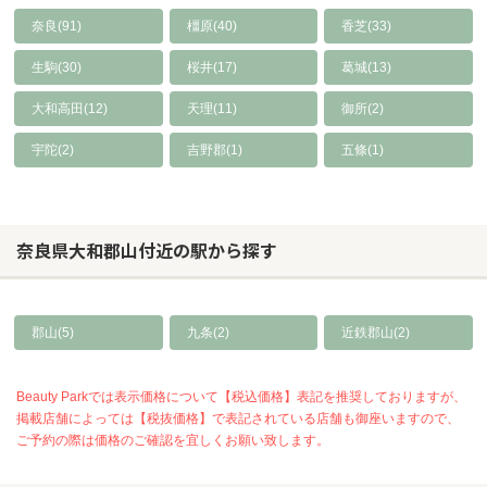
奈良(91)
橿原(40)
香芝(33)
生駒(30)
桜井(17)
葛城(13)
大和高田(12)
天理(11)
御所(2)
宇陀(2)
吉野郡(1)
五條(1)
奈良県大和郡山付近の駅から探す
郡山(5)
九条(2)
近鉄郡山(2)
Beauty Parkでは表示価格について【税込価格】表記を推奨しておりますが、
掲載店舗によっては【税抜価格】で表記されている店舗も御座いますので、
ご予約の際は価格のご確認を宜しくお願い致します。