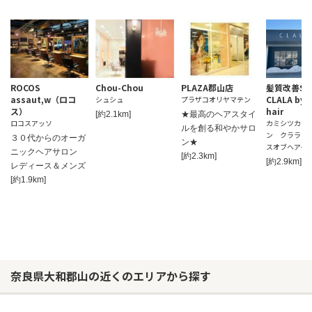
ROCOS
Chou-Chou
PLAZA郡山店
髪質改善SA
assaut,w（ロコ
CLALA by M
シュシュ
プラザコオリヤマテン
ス）
hair
[約2.1km]
★最高のヘアスタイ
ロコスアッソ
カミシツカイ
ルを創る和やかサロ
ン クララ 
３０代からのオーガ
ン★
スオブヘアー
ニックヘアサロン
[約2.3km]
[約2.9km]
レディース＆メンズ
[約1.9km]
奈良県大和郡山の近くのエリアから探す