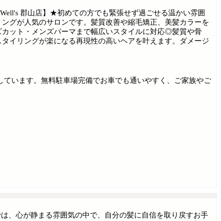
Well's 郡山店】★初めての方でも緊張せず過ごせる温かい雰囲
リングが人気のサロンです。髪質改善や縮毛矯正、美髪カラーを
ズカット・メンズパーマまで幅広いスタイルに対応◎髪質や骨
スタイリングが楽になる再現性の高いヘアを叶えます。ダメージ
しています。無料駐車場完備でお車でも通いやすく、ご家族やご
 of hairでは、心が静まる雰囲気の中で、自分の髪に自信を取り戻すお手