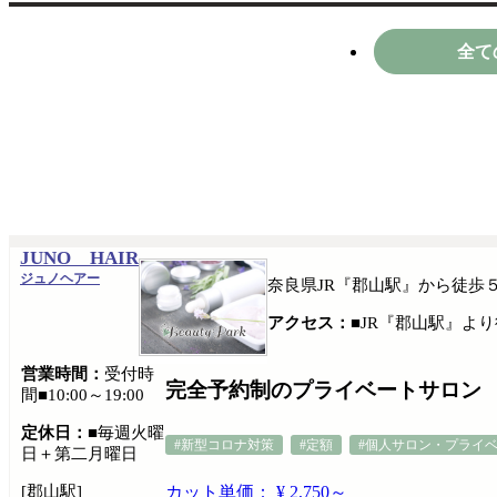
全て
JUNO HAIR
ジュノヘアー
奈良県JR『郡山駅』から徒歩
アクセス：
■JR『郡山駅』よ
営業時間：
受付時
完全予約制のプライベートサロン
間■10:00～19:00
定休日：
■毎週火曜
#新型コロナ対策
#定額
#個人サロン・プライ
日＋第二月曜日
[郡山駅]
カット単価： ¥ 2,750～