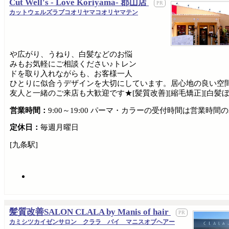
Cut Well's - Love Koriyama- 郡山店
カットウェルズラブコオリヤマコオリヤマテン
や広がり、うねり、白髪などのお悩
みもお気軽にご相談ください♪トレン
ドを取り入れながらも、お客様一人
ひとりに似合うデザインを大切にしています。居心地の良い空
友人と一緒のご来店も大歓迎です★[髪質改善][縮毛矯正][白髪ぼ
営業時間：
9:00～19:00 パーマ・カラーの受付時間は営業
定休日：
毎週月曜日
[九条駅]
髪質改善SALON CLALA by Manis of hair
カミシツカイゼンサロン クララ バイ マニスオブヘアー