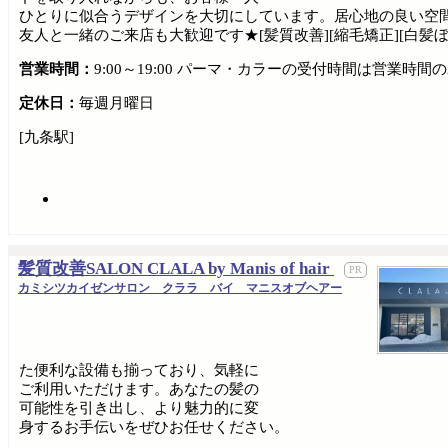
ひとりに似合うデザインを大切にしています。居心地の良い空
友人と一緒のご来店も大歓迎です★[髪質改善][縮毛矯正][白髪ぼ
営業時間：
9:00～19:00 パーマ・カラーの受付時間は営業
定休日：
毎週月曜日
[九条駅]
髪質改善SALON CLALA by Manis of hair
カミシツカイゼンサロン クララ バイ マニスオブヘアー
た便利な設備も揃っており、気軽に
ご利用いただけます。あなたの髪の
可能性を引き出し、より魅力的に変
身するお手伝いをぜひお任せください。