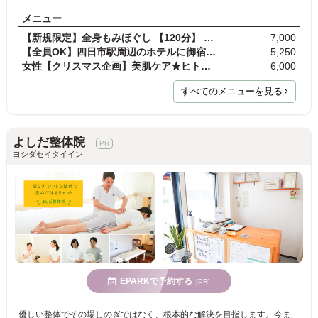
メニュー
【新規限定】全身もみほぐし 【120分】 10分延長サー…
7,000
【全員OK】四日市駅周辺のホテルに御宿泊の方★ 無料…
5,250
女性【クリスマス企画】美肌ケア★ヒト幹細胞/エクソ…
6,000
すべてのメニューを見る
よしだ整体院
ヨシダセイタイイン
EPARKで予約する
[PR]
優しい整体でその場しのぎではなく、根本的な解決を目指します。今までどこに行っても改善しなかった方こそぜひお試しください。