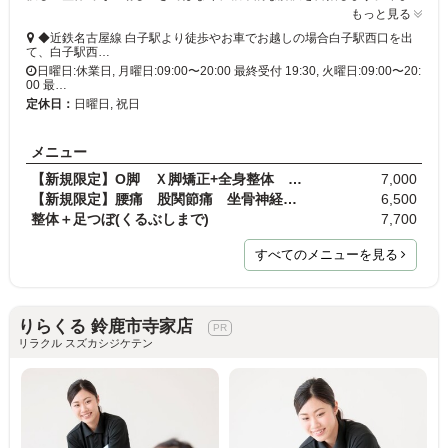
もっと見る
◆近鉄名古屋線 白子駅より徒歩やお車でお越しの場合白子駅西口を出
て、白子駅西…
日曜日:休業日, 月曜日:09:00〜20:00 最終受付 19:30, 火曜日:09:00〜20:
00 最…
定休日：
日曜日, 祝日
メニュー
【新規限定】O脚 Ｘ脚矯正+全身整体 通常料金10,00…
7,000
【新規限定】腰痛 股関節痛 坐骨神経痛を根本改善…
6,500
整体＋足つぼ(くるぶしまで)
7,700
すべてのメニューを見る
りらくる 鈴鹿市寺家店
リラクル スズカシジケテン