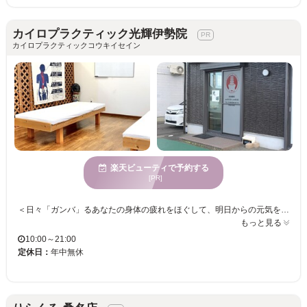
カイロプラクティック光輝伊勢院
カイロプラクティックコウキイセイン
楽天ビューティで予約する
[PR]
＜日々「ガンバ」るあなたの身体の疲れをほぐして、明日からの元気をチャージします！＞ 【駐車場あり◎／クレジットカード支払いOK♪／女性スタッフが多い◇】明るくて開放感のある店内♪22：00まで営業しているので、お仕事終わりの方も気軽にご来店頂けます☆丁寧なカウンセリングを行い、お客様一人ひとりに合った施術をしてくれるので、初めての方でも安心して通うことが出来ます！ 何をしても改善しなかった体の不調を、熟練の技術でしっかりとケア◎今まで悩んでいた体の痛みや痺れなどを改善します！【※定期的に通いたい人にもお勧め♪お得な回数券もございます★】 お子様からお年寄りまで、幅広くご利用頂けます♪身体のお悩みを改善したい方は是非『カイロプラクティック光輝伊勢院』にお任せください☆お客様のご来店を心よりお待ちしております！
もっと見る
10:00～21:00
定休日：
年中無休