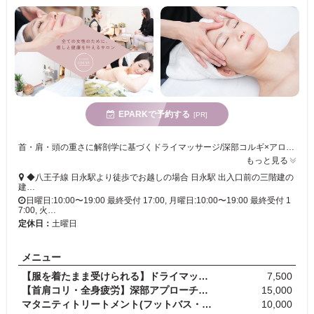
EPARKで予約する
[PR]
首・肩・頭の重さに解剖学に基づくドライマッサージ/深部コルギ×アロマリンパ
もっと見る
◆八王子線 日永駅より徒歩でお越しの場合 日永駅 出入口前の三階建の
建…
日曜日:10:00〜19:00 最終受付 17:00, 月曜日:10:00〜19:00 最終受付 1
7:00, 火…
定休日：
土曜日
メニュー
【服を着たまま受けられる】ドライマッサージ60分
7,500
【首肩コリ・全身疲労】深部アプローチ全身リンパ 12…
15,000
マタニティトリートメント(フットバス・トリートメン…
10,000