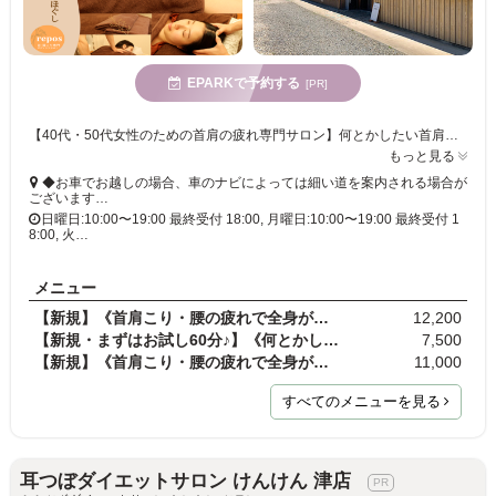
EPARKで予約する
[PR]
【40代・50代女性のための首肩の疲れ専門サロン】何とかしたい首肩まわりの疲れ。施術後の「うわ…首肩まわり、軽いっ…!」を実感してください♪
もっと見る
◆お車でお越しの場合、車のナビによっては細い道を案内される場合が
ございます…
日曜日:10:00〜19:00 最終受付 18:00, 月曜日:10:00〜19:00 最終受付 1
8:00, 火…
メニュー
【新規】《首肩こり・腰の疲れで全身が辛い方に》全…
12,200
【新規・まずはお試し60分♪】《何とかしたい首肩こり…
7,500
【新規】《首肩こり・腰の疲れで全身が辛い方に》オ…
11,000
すべてのメニューを見る
耳つぼダイエットサロン けんけん 津店