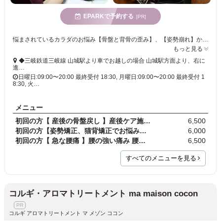
EPARKで予約する
[PR]
悩まされているカラダのお悩み【骨盤と背骨の歪み】、【姿勢崩れ】から起きているかも!?根本的に解決してもう悩まない快適な毎日を送りませんか?
もっと見る
◆三岐鉄道三岐線 山城駅より車でお越しの場合 山城駅方面より、右に
進…
日曜日:09:00〜20:00 最終受付 18:30, 月曜日:09:00〜20:00 最終受付 1
8:30, 火…
メニュー
初回の方【 産後の骨盤戻し 】産後ケア施術+骨盤矯正…
6,500
初回の方【姿勢矯正、猫背矯正でお悩みの方へ】姿勢…
6,000
初回の方【 急な腰痛 】腰の強い痛み 腰を伸ばせない…
6,500
すべてのメニューを見る
コルギ・アロマトリートメント ma maison cocon
コルギ アロマトリートメント マ メゾン ココン