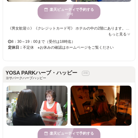
楽天ビューティで予約する
[PR]
《男女歓迎☆》《クレジットカード可》 ホテルの中の2階にあります。 オールハンドのもみほぐしでリフレッシュしませんか？ カウンセリングでお疲れ箇所を把握し、ゆっくりじっくりもみほぐします！ パンパンになった脚をメンテナンス☆疲れている部位を重点的にケア☆彡 デスクワークによる肩こりや首こり・腰痛などでお悩みの方もぜひ！！
もっと見る
8：30～19：00まで（受付は18時迄）
定休日：
不定休 ※お休みの確認はホームページをご覧ください
YOSA PARKハーブ・ハッピー
ヨサパークハーブハッピー
楽天ビューティで予約する
[PR]