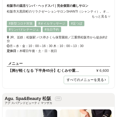
松阪市の温活リンパ・ヘッドスパ｜完全個室の癒しサロン
松阪市大黒田町のリラクゼーションサロンSHANTI（シャンティ）。オイルリンパマッサージやドライヘッドスパ、ホットストーンなど多彩なメニューで、肩こり・腰痛・眼精疲労・ストレスを改善へ導きます。完全予約制のプライベート空間で、心身ともに深くリラックスできる至福の時間をお過ごしください♪
もっと見る
#新型コロナ対策
#オイルマッサージ
#足つぼ
#リンパドレナージュ
#当日予約
JR、近鉄：松阪駅 バス停さくら保育園前／三重県松阪市から徒歩約2
分
月～水・金：10：00～16：30 木：10：00～13：30
定休日：
木曜日午後・土・日・祝日
メニュー
【脚が軽くなる 下半身45分】むくみや重だるさにアプ…
¥ 6,600
すべてのメニューを見る
Agu. Spa&Beauty 松阪
アグ スパアンドビューティ マツザカ