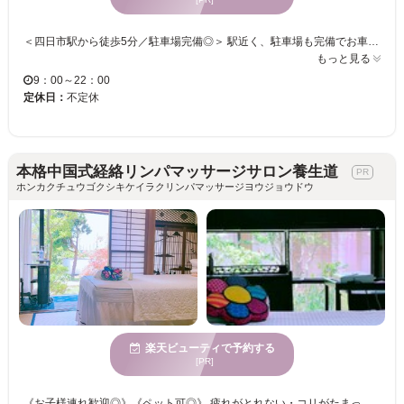
＜四日市駅から徒歩5分／駐車場完備◎＞ 駅近く、駐車場も完備でお車での来店も楽々♪22時まで営業だから、お仕事帰りにも◎＜お子様連れ歓迎＞のお家感覚でくつろげるサロンです。アジアンテイストな店内で日常を忘れた贅沢な時間を♪ 【座っているだけの“楽々温活”で健康美BODYへ☆】 11種類のハーブをブレンドしたオリジナルハーブミストを浴びて身体を芯から温めます。冷えを改善して代謝もUP！さらに、嬉しい美肌効果やダイエット効果も・・・♪ハーブの香りで、リラックス効果も抜群です！水分補給は抗酸化作用がある水素水で★ 話題のチタニウムエッジを使用したリンパマッサージも◎チタンとゲルマニウムのYOSAカーリスマットで効果UP!リンパを流してスッキリ、溜まった疲れも流しちゃいましょう！すぐに効果を実感できるYOSA、是非一度お試し下さい☆
もっと見る
9：00～22：00
定休日：
不定休
本格中国式経絡リンパマッサージサロン養生道
ホンカクチュウゴクシキケイラクリンパマッサージヨウジョウドウ
楽天ビューティで予約する
[PR]
《お子様連れ歓迎◎》《ペット可◎》 疲れがとれない・コリがたまっている・むくみが気になる・・・そのようなお悩みに寄り添います◎ ツボをおさえた的確な施術で、からだ全体をスッキリさせませんか？ 施術後のスッキリ感が好評★★イタ気持ちいいマッサージがピンポイントで効く！！ この機会にぜひ当サロンで、からだメンテナンスしませんか？