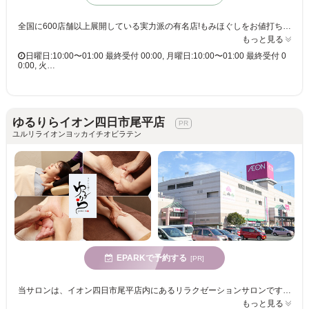
全国に600店舗以上展開している実力派の有名店!もみほぐしをお値打ち価格で☆60分3,980円(りらくるアプリ会員価格3,600円)
もっと見る
日曜日:10:00〜01:00 最終受付 00:00, 月曜日:10:00〜01:00 最終受付 0
0:00, 火…
ゆるりらイオン四日市尾平店
ユルリライオンヨッカイチオビラテン
EPARKで予約する
[PR]
当サロンは、イオン四日市尾平店内にあるリラクゼーションサロンです。短い時間で手軽に癒されたい方も、たっぷり時間をかけてケアしたい方もどちらも大歓迎です♪自慢のボディやアロマフットをぜひご堪能ください。
もっと見る