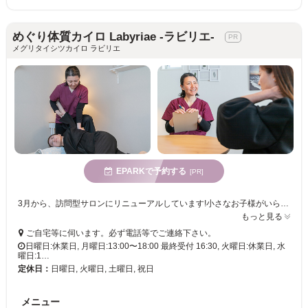
めぐり体質カイロ Labyriae -ラビリエ-
メグリタイシツカイロ ラビリエ
EPARKで予約する
[PR]
3月から、訪問型サロンにリニューアルしています!小さなお子様がいらっしゃる、腰、膝がつらくて出かけにくい、心の不調で出かけるのが億劫、そんな方の「変わりたい!」に寄り添うサロンです。
もっと見る
ご自宅等に伺います。必ず電話等でご連絡下さい。
日曜日:休業日, 月曜日:13:00〜18:00 最終受付 16:30, 火曜日:休業日, 水
曜日:1…
定休日：
日曜日, 火曜日, 土曜日, 祝日
メニュー