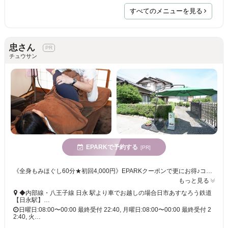
すべてのメニューを見る
忠さん
チュウサン
EPARKで予約する
[PR]
《全身もみほぐし60分★初回4,000円》EPARKクーポンで更にお得♪コリや疲れを的確に解消します☆ドライヘッドスパやリンパマッサージもご用意有◎【24時まで営業‼】
もっと見る
◆内部線・八王子線 日永 駅より車でお越しの場合日市あすなろう鉄道
【日永駅】…
日曜日:08:00〜00:00 最終受付 22:40, 月曜日:08:00〜00:00 最終受付 2
2:40, 火…