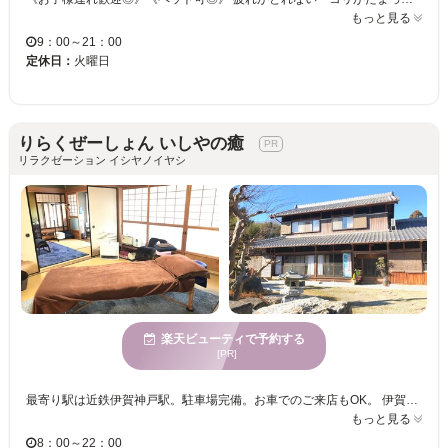
もっと見る
9：00～21：00
定休日：
火曜日
りらくぜーしょん いしやの癒
リラクゼーション イシヤノイヤシ
楽天ビューティで予約する
[PR]
最寄り駅は近鉄伊賀神戸駅。駐車場完備。お車でのご来店もOK。 伊賀市の整体・マッサージサロン『りらくぜーしょん いしやの癒』 純和風の古民家を綺麗にリノベーションした店内は、落ち着いた雰囲気で居心地抜群。 経験豊富なスタッフが、一人ひとりの身体の状態に合わせたオーダーメイドの施術を行ってくれます。 徹底的に症状にこだわり根本原因の改善を目指す施術は、短期間で改善を実感できる。自然治癒力を高める施術で、本来の体へと導きます。アフターフォローもバッチリ◎その場限りではない、施術を体感してみませんか？ ☆おすすめメニュー☆ 初回は「60分（整体）」がおすすめ。身体を知り尽くしたスタッフが、辛い症状の原因を突き止めて、ソフトなタッチの施術で無理なく根本改善へ。 『りらくぜーしょん いしやの癒』で、身体と向き合い、イキイキとした毎日を過ごしませんか？
もっと見る
8：00～22：00