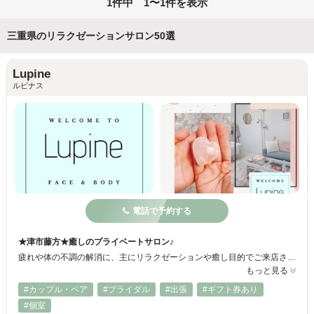
1件中 1〜1件を表示
三重県のリラクゼーションサロン50選
Lupine
ルピナス
電話で予約する
★津市藤方★癒しのプライベートサロン♪
疲れや体の不調の解消に、主にリラクゼーションや癒し目的でご来店される方が多いサロンです。 マンツーマンのサロンなので、ふらっと近所に散歩に行くような気楽な気持でお越しください✨エステやマッサージが初めての方でも安心して、すぐに打ち解けて頂けるような、視覚、音楽、香り含め、優しく居心地の良い究極の癒し空間づくりに重きを置いています
もっと見る
#カップル・ペア
#ブライダル
#出張
#ギフト券あり
#個室