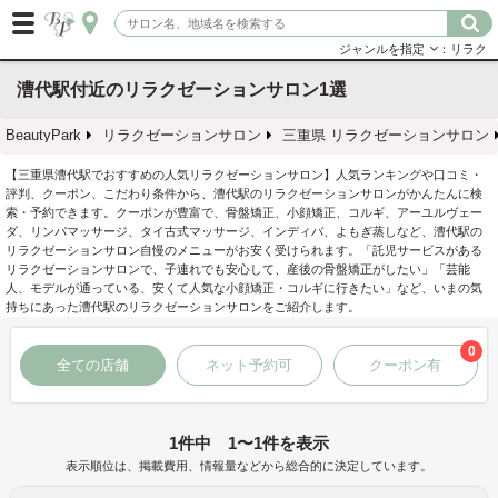
ジャンルを指定
：リラク
漕代駅付近のリラクゼーションサロン1選
BeautyPark
リラクゼーションサロン
三重県 リラクゼーションサロン
【三重県漕代駅でおすすめの人気リラクゼーションサロン】人気ランキングや口コミ・
評判、クーポン、こだわり条件から、漕代駅のリラクゼーションサロンがかんたんに検
索・予約できます。クーポンが豊富で、骨盤矯正、小顔矯正、コルギ、アーユルヴェー
ダ、リンパマッサージ、タイ古式マッサージ、インディバ、よもぎ蒸しなど、漕代駅の
リラクゼーションサロン自慢のメニューがお安く受けられます。「託児サービスがある
リラクゼーションサロンで、子連れでも安心して、産後の骨盤矯正がしたい」「芸能
人、モデルが通っている、安くて人気な小顔矯正・コルギに行きたい」など、いまの気
持ちにあった漕代駅のリラクゼーションサロンをご紹介します。
0
全ての店舗
ネット予約可
クーポン有
1件中 1〜1件を表示
表示順位は、掲載費用、情報量などから総合的に決定しています。