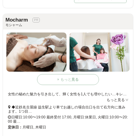
Mocharm
モシャーム
もっと見る
女性の秘めた魅力を引き出して、輝く女性を1人でも増やしたい…キレイになりたい女性のお悩みに寄り添う、女性専用のプライベートサロンです。ひとりひとりに合わせた施術をご提案いたします
もっと見る
◆近鉄名古屋線 益生駅より車でお越しの場合出口を出て右方向に進み
ます。1つ目…
日曜日:10:00〜19:00 最終受付 17:00, 月曜日:休業日, 火曜日:10:00〜20:
00 最…
定休日：
月曜日, 木曜日