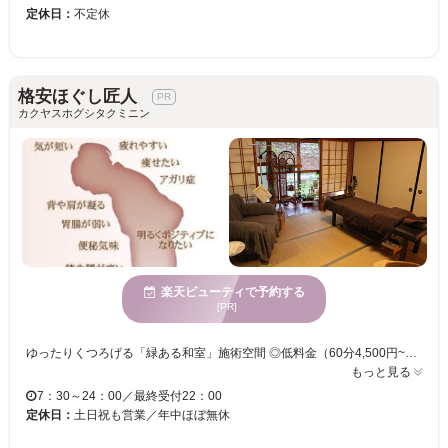
定休日：
不定休
格安ほぐし匠人
カクヤスホグシタクミニン
楽天ビューティで予約する
[PR]
ゆったりくつろげる「緑ある和室」施術空間 ◎低料金（60分4,500円~割引有）にて「ご負担少なく・通いやすい」人気の整体院《格安ほぐし匠人》☆22時までにご連絡いただければ、24時以降もＯＫ！ 「カウンセリング」を重視し「痛み／辛さを和らげる専門力」にて、お客様が “ずっと元気” で、いつまでも健康に暮らせるよう、きちんと結果を出し続けてゆく整体院を目指しています。 心や体の辛さを周囲になかなか理解して貰えず、一人苦しんでみえる方も多くいらっしゃいます。 そんな方々のお悩みをじっくりお伺いしながら、心身の健康をきちんとサポートしています。 辛さやストレスから開放され、皆さん笑顔で帰られます。 その喜びに、時に涙される方もいらっしゃいます。 もし挫けそうになられても、しっかりサポートしてますので、大丈夫！ 本格的に自律神経を調え、隅々まで血流よくして、いつも元気ハツラツ “体温＆免疫アップ” 健康人生まっしぐら！！ あなたもぜひ《格安ほぐし匠人》の専門力をご体験くださいませ。 ご来店をお待ちしております。
もっと見る
7：30～24：00／最終受付22：00
定休日：
土日祝も営業／年中ほぼ無休