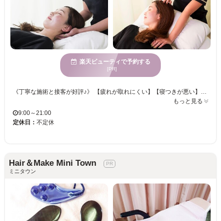
楽天ビューティで予約する
[PR]
《丁寧な施術と接客が好評♪》 【疲れが取れにくい】【寝つきが悪い】【乾燥やにおいが気になる】お悩みには頭皮ケア♪♪ 心地の良い絶妙な力加減のハンドテクニックで贅沢なサロンタイムをお過ごしください・・・。 まずは試してみたいという方や手軽に受けたい方へ45分コースもご用意しています！！ 自慢のヘッドスパで"頭皮も心"もリフレッシュしませんか？？
もっと見る
9:00～21:00
定休日：
不定休
Hair＆Make Mini Town
ミニタウン