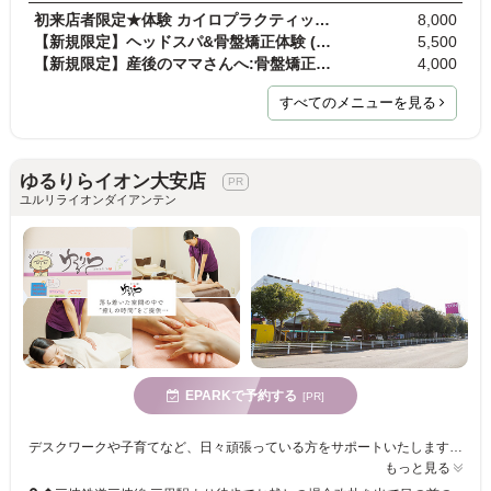
初来店者限定★体験 カイロプラクティック 40分
8,000
【新規限定】ヘッドスパ&骨盤矯正体験 (別途カウ…
5,500
【新規限定】産後のママさんへ:骨盤矯正体験 (カイロ…
4,000
すべてのメニューを見る
ゆるりらイオン大安店
ユルリライオンダイアンテン
EPARKで予約する
[PR]
デスクワークや子育てなど、日々頑張っている方をサポートいたします!疲れが溜まった重い体とサヨナラして、ハリのある輝かしい毎日へと導くサロンです。
もっと見る