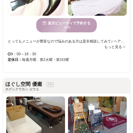
楽天ビューティで予約する
[PR]
とってもメニューが豊富なので悩みのある方は是非相談してみて♪ ヘア、ネイル、まつげも併設しているのでトータルビューティーが叶えられちゃう！ 心からリラックス出来るアットホームな雰囲気がとても居心地が良いので、贅沢で優しい時間が過ごせます♪安心して任せられる【Mini Town】で、あなただけのスタイルを一緒に探しましょう☆
もっと見る
9：00～18：30
定休日：
毎週月曜、第2火曜・第3日曜
ほぐし空間 優癒
ホグシクウカン ユウユ