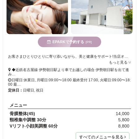
EPARKで予約する
[PR]
お客さまひとりひとりに寄り添いながら、美と健康をサポート!当店オススメの「Vリフト小顔美調整」は、トーンアップ&リフトアップが期待できます◎
もっと見る
◆近鉄名古屋線 伊勢朝日駅より車でお越しの場合 伊勢朝日駅を出て進
み…
日曜日:休業日, 月曜日:09:00〜18:00 最終受付 17:00, 火曜日:09:00〜18:
00 最…
定休日：
日曜日, 祝日
メニュー
骨膜整体(45)
14,000
頸椎集中調整 30分
5,800
Vリフト小顔美調整 60分
8,800
すべてのメニューを見る