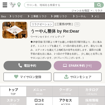
ジャンルを指定
：リラク
BeautyPark
リラクゼーションサロン
三重県 リラクゼーションサロン
伊勢 リラクゼーションサロン
うーやん整体 by Re:Dear
メニュー・料金
ログイン
[ 三重県/伊勢 ]
リラクゼーション
うーやん整体 by Re:Dear
会員登録
（無料）
ウーヤンセイタイ バイ レディア
◆JR参宮線 宮川駅より車でお越しの場合宮川駅方面より、左に進み
ます。ミニストップを越えて、1つ目の道を左折します。道なりに進
キーワード検索
み、エディオンを越えて上地町北の信号を右折します。湯田小公園
手前の道を左に進み、1つ目の十字路を右折し、少し進むと右手に当
ジャンルを選択
サロンはございます。(※プレハブにございます。)
電話
予約
EPARK
予約
[PR]
キーワードで検索
マイサロン登録
サロンをシェア
トップ
メニュー
クーポン
カタログ
近くのサロンを探す
TOP
MENU
COUPON
CATALOG
スタッフ
口コミ
アクセス
採用情報
現在地から探す
STAFF
REVIEW
ACCESS
RECRUIT