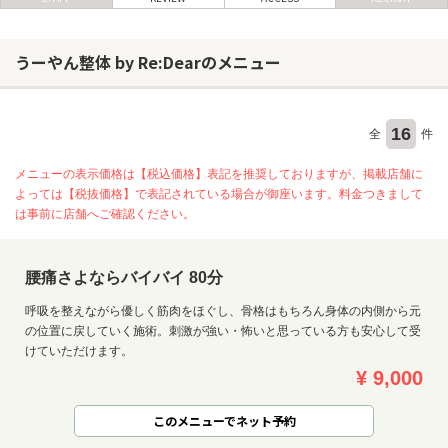
うーやん整体 by Re:Dearのメニュー
ヘアサロン
ネイルサロン
まつげサロン
16
全
件
エステサロン
メニューの表示価格は【税込価格】表記を推奨しておりますが、掲載店舗に
よっては【税抜価格】で表記されている場合が御座います。料金つきまして
リラクゼーションサロン
は事前に店舗へご確認ください。
美容クリニック
腰痛さよならバイバイ 80分
ヘアカタログ
呼吸を整えながら優しく筋肉をほぐし、骨格はもちろん身体の内側から元
ネイルカタログ
の位置に戻していく施術。刺激が強い・怖いと思っている方も安心して受
けていただけます。
メンズカタログ
¥ 9,000
このメニューでネット予約