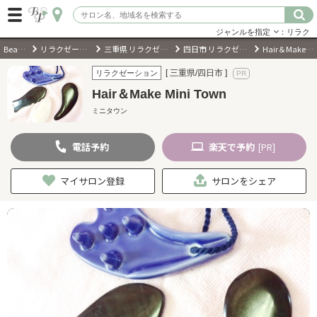
ジャンルを指定
：リラク
BeautyPark
リラクゼーションサロン
三重県 リラクゼーションサロン
四日市 リラクゼーションサロン
Hair＆Make Mini Town
ログイン
[ 三重県/四日市 ]
リラクゼーション
Hair＆Make Mini Town
会員登録
（無料）
ミニタウン
電話
予約
楽天
で予約
キーワード検索
[PR]
ジャンルを選択
マイサロン登録
サロンをシェア
キーワードで検索
近くのサロンを探す
現在地から探す