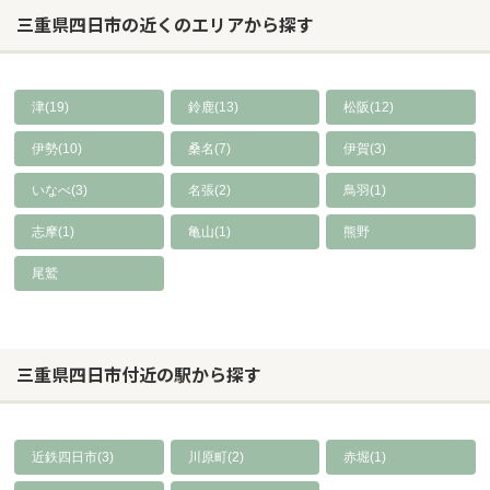
三重県四日市の近くのエリアから探す
津(19)
鈴鹿(13)
松阪(12)
伊勢(10)
桑名(7)
伊賀(3)
いなべ(3)
名張(2)
鳥羽(1)
志摩(1)
亀山(1)
熊野
尾鷲
三重県四日市付近の駅から探す
近鉄四日市(3)
川原町(2)
赤堀(1)