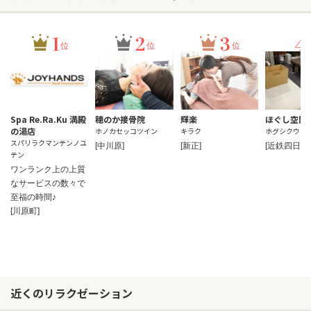
1
2
3
4
位
位
位
Spa Re.Ra.Ku 満殿
穂のか接骨院
輝楽
ほぐし空間 
の湯店
ホノカセッコツイン
キラク
ホグシクウカン
スパリラクマンテンノユ
[中川原]
[新正]
[近鉄四日市]
テン
ワンランク上の上質
なサービスの数々で
至福の時間♪
[川原町]
近くのリラクゼーション