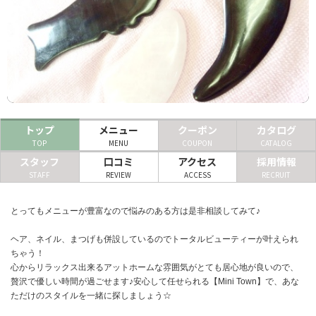
ヘアサロン
ネイルサロン
まつげサロン
エステサロン
トップ
メニュー
クーポン
カタログ
リラクゼーションサロン
TOP
MENU
COUPON
CATALOG
スタッフ
口コミ
アクセス
採用情報
美容クリニック
STAFF
REVIEW
ACCESS
RECRUIT
ヘアカタログ
とってもメニューが豊富なので悩みのある方は是非相談してみて♪
ネイルカタログ
ヘア、ネイル、まつげも併設しているのでトータルビューティーが叶えられ
ちゃう！
メンズカタログ
心からリラックス出来るアットホームな雰囲気がとても居心地が良いので、
贅沢で優しい時間が過ごせます♪安心して任せられる【Mini Town】で、あな
ただけのスタイルを一緒に探しましょう☆