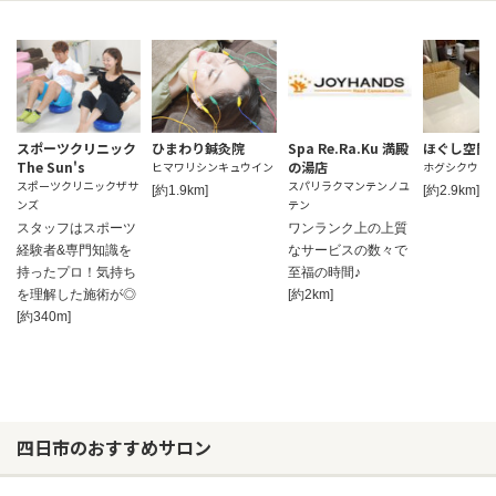
スポーツクリニック
ひまわり鍼灸院
Spa Re.Ra.Ku 満殿
ほぐし空間 
The Sun's
の湯店
ヒマワリシンキュウイン
ホグシクウカン
スポーツクリニックザサ
スパリラクマンテンノユ
[約1.9km]
[約2.9km]
ンズ
テン
スタッフはスポーツ
ワンランク上の上質
経験者&専門知識を
なサービスの数々で
持ったプロ！気持ち
至福の時間♪
を理解した施術が◎
[約2km]
[約340m]
四日市のおすすめサロン