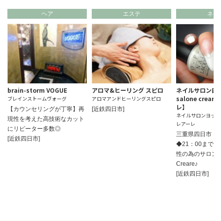
ヘア
エステ
ネイ
brain-storm VOGUE
アロマ&ヒーリング スピロ
ネイルサロン
salone crea
ブレインストームヴォーグ
アロマアンドヒーリングスピロ
レ】
【カウンセリングが丁寧】再
[近鉄四日市]
ネイルサロンヨッカ
現性を考えた高技術なカット
レアーレ
にリピーター多数◎
三重県四日市 ネ
[近鉄四日市]
◆21：00まで
性の為のサロンSa
Creare♪
[近鉄四日市]