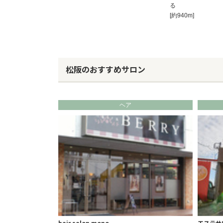
る
[約940m]
松阪のおすすめサロン
ヘア
hair salon mono.
エステサ