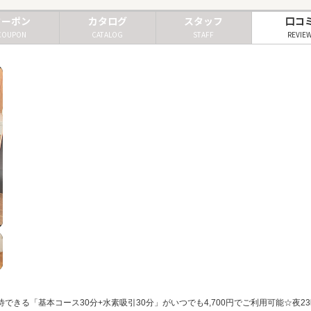
クーポン
カタログ
スタッフ
口コ
COUPON
CATALOG
STAFF
REVIE
きる「基本コース30分+水素吸引30分」がいつでも4,700円でご利用可能☆夜23