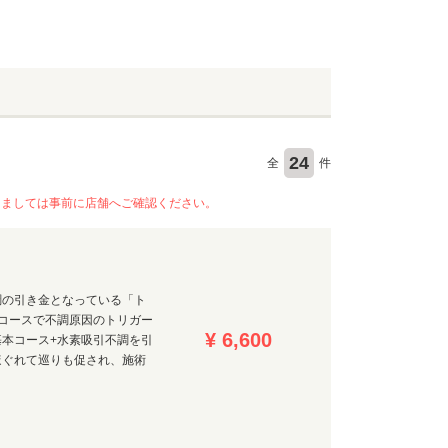
24
全
件
きましては事前に店舗へご確認ください。
調の引き金となっている「ト
コースで不調原因のトリガー
¥ 6,600
本コース+水素吸引不調を引
ほぐれて巡りも促され、施術