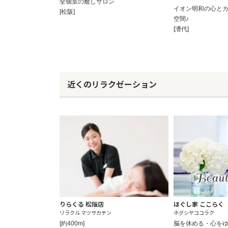
全個室の癒しサロン
イオン明和の心と
[松阪]
空間♪
[漕代]
近くのリラクゼーション
りらくる 松阪店
ほぐし家 ここらく
リラクル マツサカテン
ホグシヤココラク
[約400m]
脳を休める・心を