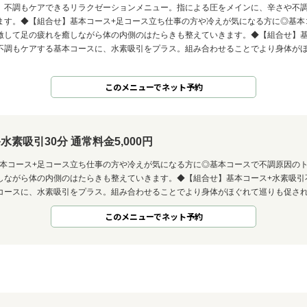
、不調もケアできるリラクゼーションメニュー。指による圧をメインに、辛さや不
ます。◆【組合せ】基本コース+足コース立ち仕事の方や冷えが気になる方に◎基本
激して足の疲れを癒しながら体の内側のはたらきも整えていきます。◆【組合せ】基
不調もケアする基本コースに、水素吸引をプラス。組み合わせることでより身体が
このメニューでネット予約
素吸引30分 通常料金5,000円
基本コース+足コース立ち仕事の方や冷えが気になる方に◎基本コースで不調原因の
しながら体の内側のはたらきも整えていきます。◆【組合せ】基本コース+水素吸引
コースに、水素吸引をプラス。組み合わせることでより身体がほぐれて巡りも促さ
このメニューでネット予約