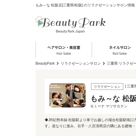
もみ～な 松阪店[三重県/松阪] のリラクゼーションサロン情報
Beauty Park Japan
ヘアサロン・美容室
ネイルサロン
Hair Salon
Nail Salon
BeautyPark
リラクゼーションサロン
三重県 リラクゼ
[ 三重
リラクゼーション
もみ～な 松
モミーナ マツサカテン
◆JR紀勢本線 松阪駅より車でお越しの場合松阪駅南
す。道なりに進み、右手・八百清商店の隣にある建物・