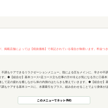
が、掲載店舗によっては【税抜価格】で表記されている場合が御座います。料金つ
、不調もケアできるリラクゼーションメニュー。指による圧をメインに、辛さや不
ます。◆【組合せ】基本コース+足コース立ち仕事の方や冷えが気になる方に◎基本
激して足の疲れを癒しながら体の内側のはたらきも整えていきます。◆【組合せ】基
不調もケアする基本コースに、水素吸引をプラス。組み合わせることでより身体が
このメニューでネット予約