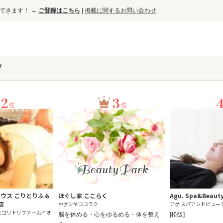
ができます！ →
ご登録はこちら
|
掲載に関するお問い合わせ
グ
2
3
位
位
ウス こりとりふぁ
ほぐし家 ここらく
Agu. Spa&Beaut
店
ホグシヤココラク
アグ スパアンドビュー
スコリトリファームイオ
脳を休める・心をゆるめる・体を整え
[松阪]