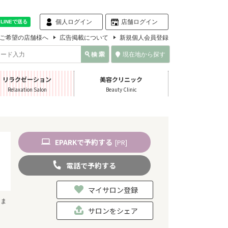
個人ログイン
店舗ログイン
ご希望の店舗様へ
広告掲載について
新規個人会員登録
現在地から探す
リラクゼーション
美容クリニック
Relaxation Salon
Beauty Clinic
EPARK
で
予約
する
[PR]
電話
で
予約
する
マイサロン登録
しま
サロンをシェア