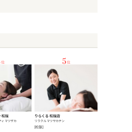
4
5
位
位
y 松阪
りらくる 松阪店
ティ マツザカ
リラクル マツサカテン
[松阪]