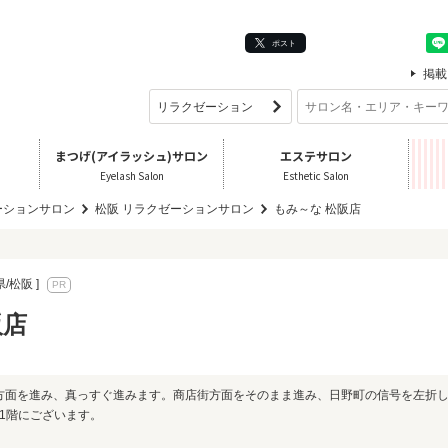
ポスト
掲載
まつげ(アイラッシュ)サロン
エステサロン
Eyelash Salon
Esthetic Salon
ーションサロン
松阪 リラクゼーションサロン
もみ～な 松阪店
県/松阪 ]
阪店
口方面を進み、真っすぐ進みます。商店街方面をそのまま進み、日野町の信号を左折
1階にございます。