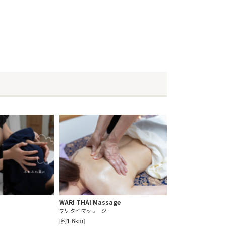
WARI THAI Massage
ワリ タイ マッサージ
[約1.6km]