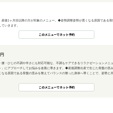
、産後1ヶ月目以降の方が対象のメニュー。◆姿勢調整姿勢が悪くなる原因である骨
していきます。
このメニューでネット予約
0円
・腰・ひじの不調や辛さにも対応可能な、不調もケアできるリラクゼーションメニ
ト」にアプローチしてお悩みを改善に導きます。◆産後調整出産で生じた骨盤の歪み
くなる原因である骨盤の歪みを整えてバランスの整った身体へ導くことで、姿勢と
このメニューでネット予約