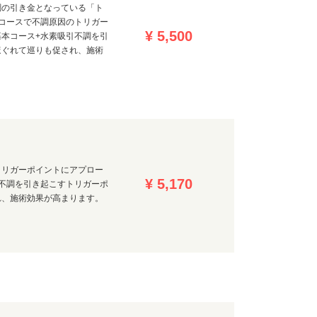
調の引き金となっている「ト
コースで不調原因のトリガー
¥ 5,500
本コース+水素吸引不調を引
ほぐれて巡りも促され、施術
トリガーポイントにアプロー
¥ 5,170
不調を引き起こすトリガーポ
れ、施術効果が高まります。