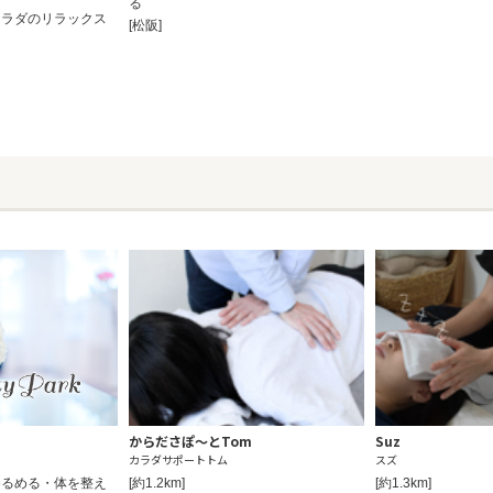
る
カラダのリラックス
[松阪]
からださぽ～とTom
Suz
カラダサポートトム
スズ
ゆるめる・体を整え
[約1.2km]
[約1.3km]