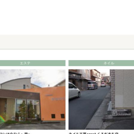
エステ
ネイル
ロンはなひら～葩～
ネイル工房crest くろだまち店