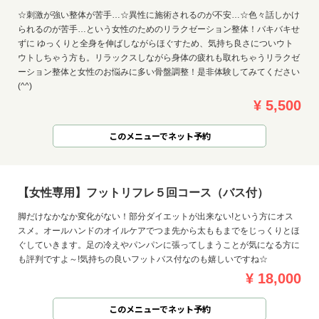
☆刺激が強い整体が苦手…☆異性に施術されるのが不安…☆色々話しかけ
られるのが苦手…という女性のためのリラクゼーション整体！バキバキせ
ずに ゆっくりと全身を伸ばしながらほぐすため、気持ち良さについウト
ウトしちゃう方も。リラックスしながら身体の疲れも取れちゃうリラクゼ
ーション整体と女性のお悩みに多い骨盤調整！是非体験してみてください
(^^)
¥ 5,500
このメニューでネット予約
【女性専用】フットリフレ５回コース（バス付）
脚だけなかなか変化がない！部分ダイエットが出来ない!という方にオス
スメ。オールハンドのオイルケアでつま先から太ももまでをじっくりとほ
ぐしていきます。足の冷えやパンパンに張ってしまうことが気になる方に
も評判ですよ～!気持ちの良いフットバス付なのも嬉しいですね☆
¥ 18,000
このメニューでネット予約