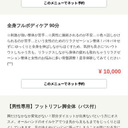
このメニューでネット予約
全身フルボディケア 90分
☆刺激が強い整体が苦手…☆異性に施術されるのが不安…☆色々話しかけ
られるのが苦手…という女性のためのリラクゼーション整体！バキバキせ
ずに ゆっくりと全身を伸ばしながらほぐすため、気持ち良さについウト
ウトしちゃう方も。リラックスしながら身体の疲れも取れちゃうリラクゼ
ーション整体と女性のお悩みに多い骨盤調整！是非体験してみてください
(^^)
¥ 10,000
このメニューでネット予約
お問い合わせ
【男性専用】フットリフレ脚全体（バス付）
脚だけなかなか変化がない！部分ダイエットが出来ない!という方にオス
スメ。オールハンドのオイルケアでつま先から太ももまでをじっくりとほ
ぐしていきます。足の冷えやパンパンに張ってしまうことが気になる方に