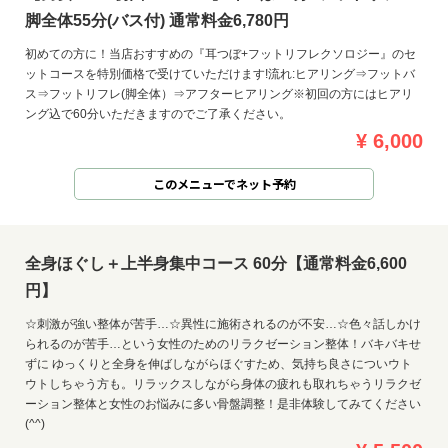
脚全体55分(バス付) 通常料金6,780円
初めての方に！当店おすすめの『耳つぼ+フットリフレクソロジー』のセ
ットコースを特別価格で受けていただけます!流れ:ヒアリング⇒フットバ
ス⇒フットリフレ(脚全体）⇒アフターヒアリング※初回の方にはヒアリ
ング込で60分いただきますのでご了承ください。
¥ 6,000
このメニューでネット予約
全身ほぐし＋上半身集中コース 60分【通常料金6,600
円】
☆刺激が強い整体が苦手…☆異性に施術されるのが不安…☆色々話しかけ
られるのが苦手…という女性のためのリラクゼーション整体！バキバキせ
ずに ゆっくりと全身を伸ばしながらほぐすため、気持ち良さについウト
ウトしちゃう方も。リラックスしながら身体の疲れも取れちゃうリラクゼ
ーション整体と女性のお悩みに多い骨盤調整！是非体験してみてください
(^^)