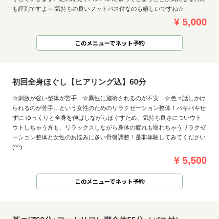
も評判ですよ～!気持ちの良いフットバス付なのも嬉しいですね☆
¥ 5,000
このメニューでネット予約
初回全身ほぐし【ヒアリング込】60分
☆刺激が強い整体が苦手…☆異性に施術されるのが不安…☆色々話しかけ
られるのが苦手…という女性のためのリラクゼーション整体！バキバキせ
ずに ゆっくりと全身を伸ばしながらほぐすため、気持ち良さについウト
ウトしちゃう方も。リラックスしながら身体の疲れも取れちゃうリラクゼ
ーション整体と女性のお悩みに多い骨盤調整！是非体験してみてください
(^^)
¥ 5,500
このメニューでネット予約