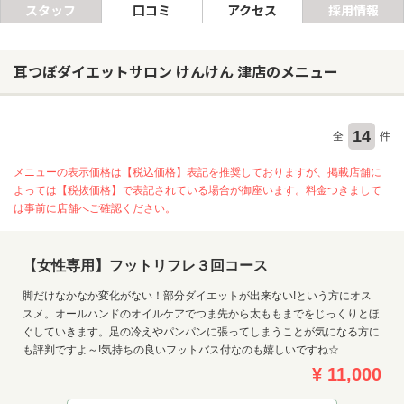
スタッフ
口コミ
アクセス
採用情報
ヘアサロン
耳つぼダイエットサロン けんけん 津店のメニュー
ネイルサロン
まつげサロン
14
全
件
エステサロン
メニューの表示価格は【税込価格】表記を推奨しておりますが、掲載店舗に
リラクゼーションサロン
よっては【税抜価格】で表記されている場合が御座います。料金つきまして
美容クリニック
は事前に店舗へご確認ください。
ヘアカタログ
【女性専用】フットリフレ３回コース
ネイルカタログ
脚だけなかなか変化がない！部分ダイエットが出来ない!という方にオス
スメ。オールハンドのオイルケアでつま先から太ももまでをじっくりとほ
メンズカタログ
ぐしていきます。足の冷えやパンパンに張ってしまうことが気になる方に
も評判ですよ～!気持ちの良いフットバス付なのも嬉しいですね☆
¥ 11,000