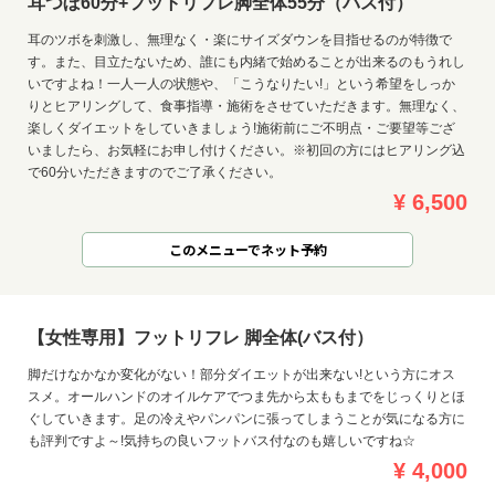
耳つぼ60分+フットリフレ脚全体55分（バス付）
耳のツボを刺激し、無理なく・楽にサイズダウンを目指せるのが特徴で
す。また、目立たないため、誰にも内緒で始めることが出来るのもうれし
いですよね！一人一人の状態や、「こうなりたい!」という希望をしっか
りとヒアリングして、食事指導・施術をさせていただきます。無理なく、
楽しくダイエットをしていきましょう!施術前にご不明点・ご要望等ござ
いましたら、お気軽にお申し付けください。※初回の方にはヒアリング込
で60分いただきますのでご了承ください。
¥ 6,500
このメニューでネット予約
【女性専用】フットリフレ 脚全体(バス付）
脚だけなかなか変化がない！部分ダイエットが出来ない!という方にオス
スメ。オールハンドのオイルケアでつま先から太ももまでをじっくりとほ
ぐしていきます。足の冷えやパンパンに張ってしまうことが気になる方に
も評判ですよ～!気持ちの良いフットバス付なのも嬉しいですね☆
¥ 4,000