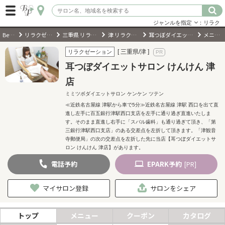
ジャンルを指定
：リラク
BeautyPark
リラクゼーションサロン
三重県 リラクゼーションサロン
津 リラクゼーションサロン
耳つぼダイエットサロン けんけん 津店
メニュー・料金
ログイン
[ 三重県/津 ]
リラクゼーション
耳つぼダイエットサロン けんけん 津
会員登録
（無料）
店
ミミツボダイエットサロン ケンケン ツテン
キーワード検索
≪近鉄名古屋線 津駅から車で5分≫近鉄名古屋線 津駅 西口を出て直
進し左手に百五銀行津駅西口支店を左手に通り過ぎ直進いたしま
ジャンルを選択
す。そのまま直進し右手に「スバル歯科」も通り過ぎて頂き、「第
三銀行津駅西口支店」のある交差点を左折して頂きます。「津観音
寺郵便局」の次の交差点を左折した先に当店【耳つぼダイエットサ
ロン けんけん 津店】があります。
キーワードで検索
電話
予約
EPARK
予約
[PR]
マイサロン登録
サロンをシェア
近くのサロンを探す
トップ
メニュー
クーポン
カタログ
現在地から探す