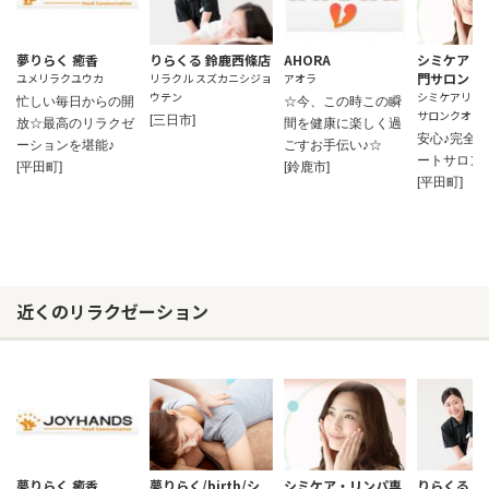
夢りらく 癒香
りらくる 鈴鹿西條店
AHORA
シミケア・
門サロン C
ユメリラクユウカ
リラクル スズカニシジョ
アオラ
ウテン
シミケアリン
忙しい毎日からの開
☆今、この時この瞬
サロンクオー
[三日市]
放☆最高のリラクゼ
間を健康に楽しく過
安心♪完全
ーションを堪能♪
ごすお手伝い♪☆
ートサロン
[平田町]
[鈴鹿市]
[平田町]
近くのリラクゼーション
夢りらく 癒香
夢りらく/birth/シ
シミケア・リンパ専
りらくる 