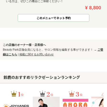
いる方は、ぜひこの機会にご体験ください！
¥ 8,800
このメニューでネット予約
この店舗のオーナー様・店長様へ
Beauty Park店舗会員になると、サロン情報を編集する事ができます！ →
ご登
録はこちら
|
掲載に関するお問い合わせ
鈴鹿のおすすめリラクゼーションランキング
1
2
3
4
位
位
位