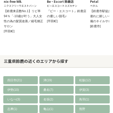
nix-free WB.
Be・Escort 鈴鹿店
Petal
ニクスフリーウエストバーン
ビーエスコートスズカテン
ペタル
【鈴鹿来店数No.1】リピ率
『ビー・エスコート』鈴鹿店
【鈴鹿市駅徒歩
94％「-10歳が叶う」大人女
の優しい脱毛♪
連れに嬉しいキ
性の為の髪質改善／縮毛矯正
[平田町]
備のネイルサロ
サロン
[鈴鹿市]
[平田町]
三重県鈴鹿の近くのエリアから探す
四日市(21)
津(19)
松阪(12)
伊勢(10)
桑名(7)
伊賀(3)
いなべ(3)
名張(2)
鳥羽(1)
志摩(1)
亀山(1)
熊野