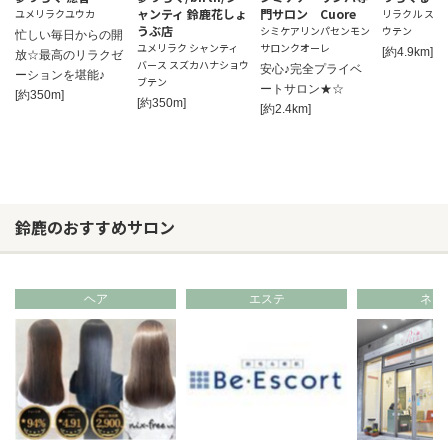
ャンティ 鈴鹿花しょ
門サロン Cuore
ユメリラクユウカ
リラクル スズ
うぶ店
シミケアリンパセンモン
ウテン
忙しい毎日からの開
ユメリラク シャンティ
サロンクオーレ
[約4.9km]
放☆最高のリラクゼ
バース スズカハナショウ
安心♪完全プライベ
ーションを堪能♪
ブテン
ートサロン★☆
[約350m]
[約350m]
[約2.4km]
鈴鹿のおすすめサロン
ヘア
エステ
ネイ