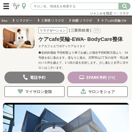
ジャンルを指定
：リラク
BeautyPark
リラクゼーションサロン
三重県 リラクゼーションサロン
鈴鹿 リラクゼーションサロン
ケアcafe笑輪-EWA- BodyCare整体
ログイン
[ 三重県/鈴鹿 ]
リラクゼーション
ケアcafe笑輪-EWA- BodyCare整体
会員登録
（無料）
ケアカフェエワボディケアセイタイ
◆近鉄鈴鹿線 平田町駅より車でお越しの場合平田町駅方面より、54
号線を右に進みます。道なりに進み、庄野羽山1丁目の信号・羽山東
キーワード検索
のバス停を越えて、1つ目の道を右折します。少し進むと右手に当サ
ロンはございます。
ジャンルを選択
電話
予約
EPARK
予約
[PR]
キーワードで検索
マイサロン登録
サロンをシェア
近くのサロンを探す
現在地から探す