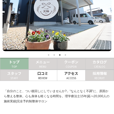
ヘアサロン
ネイルサロン
まつげサロン
エステサロン
リラクゼーションサロン
美容クリニック
トップ
メニュー
クーポン
カタログ
TOP
MENU
COUPON
CATALOG
スタッフ
口コミ
アクセス
採用情報
ヘアカタログ
STAFF
REVIEW
ACCESS
RECRUIT
ネイルカタログ
「自分のこと、つい後回しにしていませんか?」“なんとなく不調”に、原因か
メンズカタログ
ら整える整体。心も身体も軽くなる時間を。理学療法士15年|延べ20,000人の
施術実績|完全予約制整体サロン