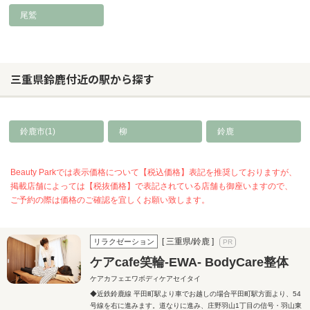
尾鷲
三重県鈴鹿付近の駅から探す
鈴鹿市(1)
柳
鈴鹿
Beauty Parkでは表示価格について【税込価格】表記を推奨しておりますが、
掲載店舗によっては【税抜価格】で表記されている店舗も御座いますので、
ご予約の際は価格のご確認を宜しくお願い致します。
[ 三重県/鈴鹿 ]
リラクゼーション
ケアcafe笑輪-EWA- BodyCare整体
ケアカフェエワボディケアセイタイ
◆近鉄鈴鹿線 平田町駅より車でお越しの場合平田町駅方面より、54
号線を右に進みます。道なりに進み、庄野羽山1丁目の信号・羽山東