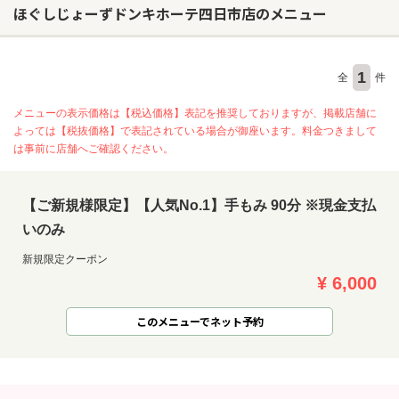
ほぐしじょーずドンキホーテ四日市店のメニュー
ヘアサロン
1
全
件
ネイルサロン
メニューの表示価格は【税込価格】表記を推奨しておりますが、掲載店舗に
まつげサロン
よっては【税抜価格】で表記されている場合が御座います。料金つきまして
エステサロン
は事前に店舗へご確認ください。
リラクゼーションサロン
美容クリニック
【ご新規様限定】【人気No.1】手もみ 90分 ※現金支払
いのみ
新規限定クーポン
ヘアカタログ
¥ 6,000
ネイルカタログ
メンズカタログ
このメニューでネット予約