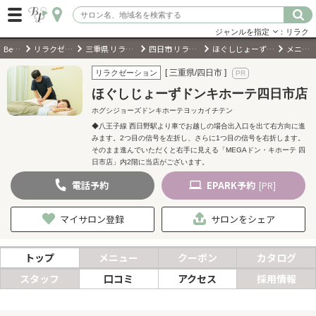
ジャンルを指定
：リラク
BeautyPark
リラクゼーションサロン
三重県 リラクゼーションサロン
四日市 リラクゼーションサロン
ほぐしじょーずドンキホーテ四日市店
メニュー・料金
ログイン
[ 三重県/四日市 ]
リラクゼーション
ほぐしじょーずドンキホーテ四日市店
会員登録
（無料）
ホグシジョーズドンキホーテヨッカイチテン
◆八王子線 西日野駅より車でお越しの場合出入口を出て右方向に進
みます。2つ目の信号を左折し、さらに1つ目の信号を右折します。
キーワード検索
そのまま進んでいただくと右手に見える「MEGAドン・キホーテ 四
日市店」内2階に当店がございます。
ジャンルを選択
電話
予約
EPARK
予約
[PR]
キーワードで検索
マイサロン登録
サロンをシェア
トップ
メニュー
クーポン
カタログ
スタッフ
口コミ
アクセス
採用情報
近くのサロンを探す
現在地から探す