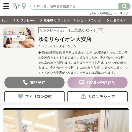
ジャンルを指定
：リラク
BeautyPark
リラクゼーションサロン
三重県 リラクゼーションサロン
いなべ リラクゼーションサロン
ゆるりらイオン大安店
ログイン
[ 三重県/いなべ ]
リラクゼーション
ゆるりらイオン大安店
会員登録
（無料）
ユルリライオンダイアンテン
◆三岐鉄道三岐線 三里駅より徒歩でお越しの場合改札を出て目の前
の交差点をまっすぐ進みます。道なりに進み、突き当たりを左折、
キーワード検索
その次の角を右折します。また突き当たりを左折、ひとつめの角を
右折し、突き当たりを左折、2つめの角を右折し、道なりに進んでい
ジャンルを選択
くとイオン大安店があります。当サロンは1階になります。
電話
予約
EPARK
予約
[PR]
キーワードで検索
マイサロン登録
サロンをシェア
近くのサロンを探す
現在地から探す