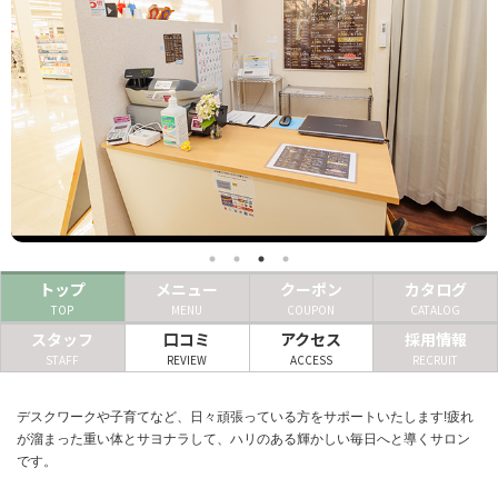
ヘアサロン
ネイルサロン
まつげサロン
エステサロン
リラクゼーションサロン
美容クリニック
トップ
メニュー
クーポン
カタログ
TOP
MENU
COUPON
CATALOG
ヘアカタログ
スタッフ
口コミ
アクセス
採用情報
STAFF
REVIEW
ACCESS
RECRUIT
ネイルカタログ
メンズカタログ
デスクワークや子育てなど、日々頑張っている方をサポートいたします!疲れ
が溜まった重い体とサヨナラして、ハリのある輝かしい毎日へと導くサロン
です。