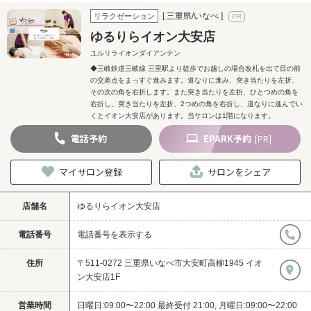
[ 三重県/いなべ ]
リラクゼーション
ゆるりらイオン大安店
ユルリライオンダイアンテン
◆三岐鉄道三岐線 三里駅より徒歩でお越しの場合改札を出て目の前
の交差点をまっすぐ進みます。道なりに進み、突き当たりを左折、
その次の角を右折します。また突き当たりを左折、ひとつめの角を
右折し、突き当たりを左折、2つめの角を右折し、道なりに進んでい
くとイオン大安店があります。当サロンは1階になります。
電話
予約
EPARK
予約
[PR]
マイサロン登録
サロンをシェア
店舗名
ゆるりらイオン大安店
電話番号
電話番号を表示する
住所
〒511-0272 三重県いなべ市大安町高柳1945 イオ
ン大安店1F
営業時間
日曜日:09:00〜22:00 最終受付 21:00, 月曜日:09:00〜22:00