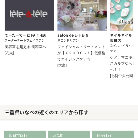
てーたーてーと FAITH店
salon de L･I･E･N
ネイルネイル 
東員店
テーターテートフェイステン
サロンドリアン
ネイルネイルイオン
美容室を超える 美容室へ
フェイシャルトリートメント
テン
[穴太]
が【￥２０００～！】低価格
ケア、マニキュ
でエイジングケア☆
スカルプならＮ
[大泉]
へ！！
[北勢中央公園口]
三重県いなべの近くのエリアから探す
四日市(21)
津(19)
鈴鹿(13)