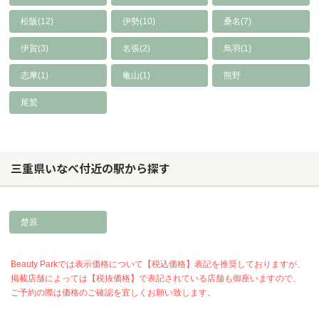
松阪(12)
伊勢(10)
桑名(7)
伊賀(3)
名張(2)
鳥羽(1)
志摩(1)
亀山(1)
熊野
尾鷲
三重県いなべ付近の駅から探す
楚原
Beauty Parkでは表示価格について【税込価格】表記を推奨しておりますが、
掲載店舗によっては【税抜価格】で表記されている店舗も御座いますので、
ご予約の際は価格のご確認を宜しくお願い致します。