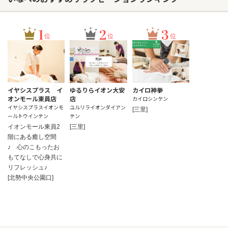
1
2
3
位
位
位
イヤシスプラス イ
ゆるりらイオン大安
カイロ神拳
オンモール東員店
店
カイロシンケン
イヤシスプラスイオンモ
ユルリライオンダイアン
[三里]
ールトウインテン
テン
イオンモール東員2
[三里]
階にある癒し空間
♪ 心のこもったお
もてなしで心身共に
リフレッシュ♪
[北勢中央公園口]