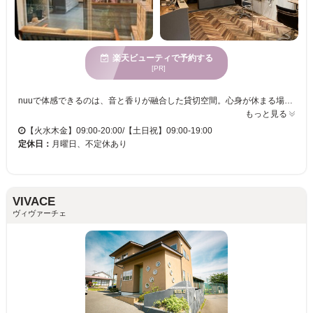
楽天ビューティで予約する
[PR]
nuuで体感できるのは、音と香りが融合した貸切空間。心身が休まる場所で、静かなひとときを楽しむことができます。マンツーマンの丁寧なカウンセリングと施術により、髪質やクセを考慮し、あなただけのライフスタイルに適したスタイルをご提案いたします。キッズスペースがあるので、お子様連れでも安心。幅広い年齢層に対応し、透明感溢れる仕上がりで絶妙なニュアンスを演出。nuuの魅力は、トレンドを取り入れながらも、自然な雰囲気を大切にしたデザイン提供です。駐車場があるため、お車でのご来店もスムーズです。理想のヘアスタイルを手に入れ、心地よい時間をお過ごしください。
もっと見る
【火水木金】09:00-20:00/【土日祝】09:00-19:00
定休日：
月曜日、不定休あり
VIVACE
ヴィヴァーチェ