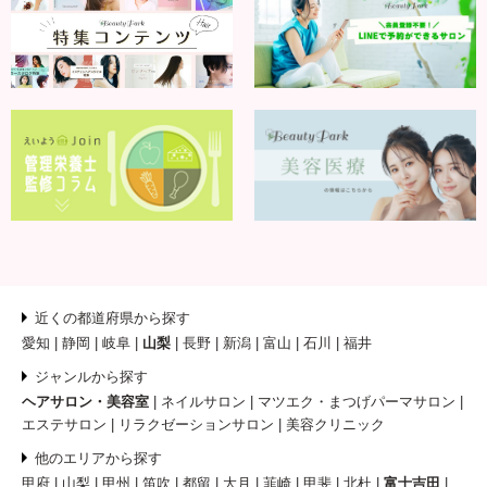
近くの都道府県から探す
愛知
静岡
岐阜
山梨
長野
新潟
富山
石川
福井
ジャンルから探す
ヘアサロン・美容室
ネイルサロン
マツエク・まつげパーマサロン
エステサロン
リラクゼーションサロン
美容クリニック
他のエリアから探す
甲府
山梨
甲州
笛吹
都留
大月
韮崎
甲斐
北杜
富士吉田