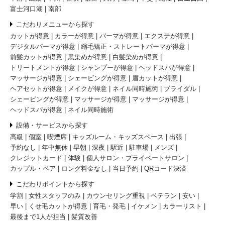
富士河口湖
南部
こだわりメニューから探す
カットが得意
カラーが得意
パーマが得意
エクステが得意
デジタルパーマが得意
縮毛矯正・ストレートパーマが得意
前髪カットが得意
黒染めが得意
白髪染めが得意
トリートメントが得意
シャンプーが得意
ヘッドスパが得意
マッサージが得意
シェービングが得意
眉カットが得意
ヘアセットが得意
メイクが得意
ネイル同時施術
ブライダル
シェービングが得意
マッサージが得意
マッサージが得意
ヘッドスパが得意
ネイル同時施術
設備・サービスから探す
高級
個室
喫煙席
キッズルーム・キッズスペース
出張
予約なし
年中無休
早朝
深夜
駅近
駐車場
メンズ
クレジットカード
体験
個人サロン・プライベートサロン
カップル・ペア
ロング料金なし
当日予約
QRコード決済
こだわりポイントから探す
学割
女性スタッフのみ
カウンセリング重視
ベテラン
安い
早い
くせ毛カットが得意
育毛・発毛
イケメン
カラーリスト
最後まで1人が担当
髪質改善