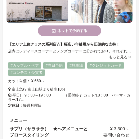
ネットで予約する
【エリア上位クラスの系列店☆】幅広い年齢層から圧倒的な支持！
店内はレディースコーナーとメンズコーナーに分かれており、それぞれの専門メニューをご用意しております。そしてヘッドスパやまつげエクステ、お子様連れ、カップルでもお過ごし頂けるラグジュアリールームもご用意しております。ご家族やご友人をお誘いの上、ぜひご来店下さい♪大人のオシャレと贅沢な時間を…☆
もっと見る
#カップル・ペア
#当日予約
#駐車場
#クレジットカード
#コンテスト受賞者
カット単価： ¥ 660～
富士急行 富士山駅より徒歩10分
[平日] 9：30～19：00 （受付終了 カット/18：00 パーマ・カ
ラー/17…
定休日：
毎週月曜日
メニュー
サプリ（サラサラ） ★ヘアメニューとセットの場合
¥ 3,300～
ブロースタイリング
要問い合わせ