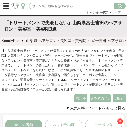
ジャンルを指定
：ヘア
「トリートメントで失敗しない」山梨県富士吉田のヘアサ
ロン・美容室・美容院3選
BeautyPark
山梨県 ヘアサロン・美容室・美容院
富士吉田 ヘアサロン
【山梨県富士吉田×トリートメントが得意なでおすすめの人気ヘアサロン・美容室・美容
院】人気ランキングや口コミ・評判、クーポンから、富士吉田でトリートメントが得意
なヘアサロン・美容室・美容院がかんたんに検索・予約できます。「トリートメント専
門店で、トリートメントのみしたい」「髪質改善トリートメントで、くせ毛からツヤツ
ヤのストレートヘアになりたい」など、いまの気持ちにあった富士吉田のトリートメン
トが得意なヘアサロン・美容室・美容院をご紹介します。クーポンが豊富で、トリート
メントのみ、髪質改善トリートメント、TOKIOトリートメント、ケラチントリートメン
ト、ハホニコトリートメントなど、富士吉田でトリートメントが得意なヘアサロン・美
容室・美容院自慢のメニューがお安く受けられます！
出張
予約なし
駅近
人気のキーワードをもっと見る
0
全ての店舗
ネット予約可
クーポン有