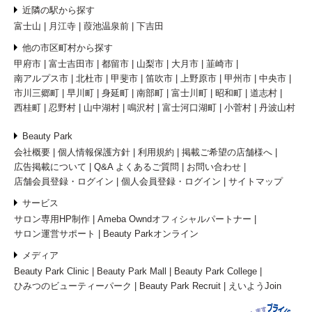
近隣の駅から探す
富士山
月江寺
葭池温泉前
下吉田
他の市区町村から探す
甲府市
富士吉田市
都留市
山梨市
大月市
韮崎市
南アルプス市
北杜市
甲斐市
笛吹市
上野原市
甲州市
中央市
市川三郷町
早川町
身延町
南部町
富士川町
昭和町
道志村
西桂町
忍野村
山中湖村
鳴沢村
富士河口湖町
小菅村
丹波山村
Beauty Park
会社概要
個人情報保護方針
利用規約
掲載ご希望の店舗様へ
広告掲載について
Q&A よくあるご質問
お問い合わせ
店舗会員登録・ログイン
個人会員登録・ログイン
サイトマップ
サービス
サロン専用HP制作
Ameba Owndオフィシャルパートナー
サロン運営サポート
Beauty Parkオンライン
メディア
Beauty Park Clinic
Beauty Park Mall
Beauty Park College
ひみつのビューティーパーク
Beauty Park Recruit
えいようJoin