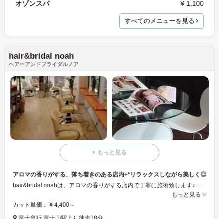
オゾンスパ
¥ 1,100
すべてのメニューを見る
hair&bridal noah
ヘアーアンドブライダルノア
もっと見る
アロマの香りがする、落ち着きのある店内+*リラックスしながら美しく◎
hair&bridal noahは、アロマの香りがする店内で丁寧に施術致します♪陽だまりのように暖かい店内で、ゆっくりリラックスしながらキレイになって下さい！お子様のカットも承りますので、ご家族でも◎
もっと見る
カット単価： ¥ 4,400～
富士急行 富士山駅より徒歩18分