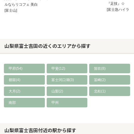
『足技』☆
ルならリコフェ 美白
[富士急ハイラン
[富士山]
山梨県富士吉田の近くのエリアから探す
甲府(54)
甲斐(12)
笛吹(8)
都留(4)
富士河口湖(3)
韮崎(2)
大月(2)
山梨(2)
北杜(1)
南部
甲州
山梨県富士吉田付近の駅から探す