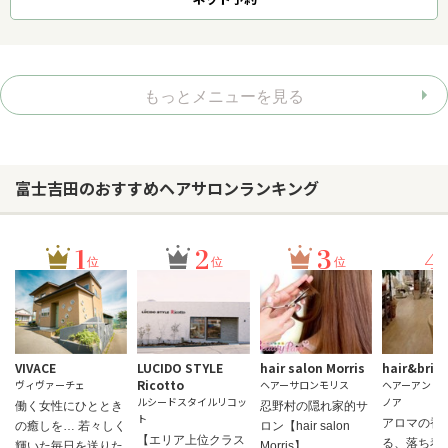
もっとメニューを見る
富士吉田のおすすめヘアサロンランキング
1
2
3
4
位
位
位
VIVACE
LUCIDO STYLE
hair salon Morris
hair&brid
Ricotto
ヴィヴァーチェ
ヘアーサロンモリス
ヘアーアンド
ルシードスタイルリコッ
ノア
働く女性にひととき
忍野村の隠れ家的サ
ト
アロマの香
の癒しを… 若々しく
ロン【hair salon
【エリア上位クラス
る、落ち着
輝いた毎日を送りた
Morris】