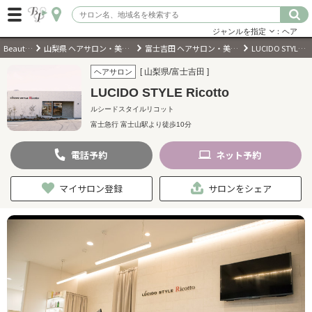
ジャンルを指定
：ヘア
BeautyPark
山梨県 ヘアサロン・美容室・美容院
富士吉田 ヘアサロン・美容室・美容院
LUCIDO STYLE Ricotto
ログイン
[ 山梨県/富士吉田 ]
ヘアサロン
LUCIDO STYLE Ricotto
会員登録
（無料）
ルシードスタイルリコット
富士急行 富士山駅より徒歩10分
キーワード検索
電話
予約
ネット
予約
ジャンルを選択
マイサロン登録
サロンをシェア
キーワードで検索
近くのサロンを探す
現在地から探す