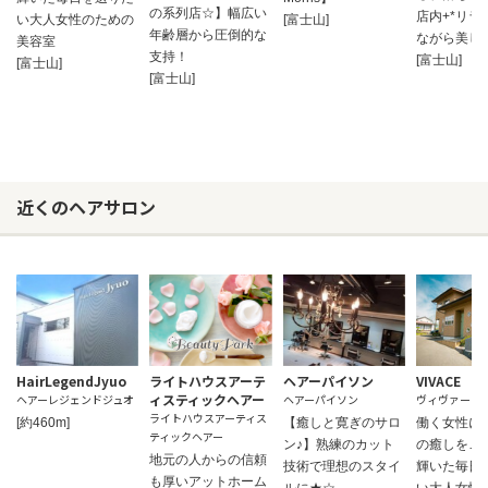
の系列店☆】幅広い
店内+*リラ
い大人女性のための
[富士山]
年齢層から圧倒的な
ながら美し
美容室
支持！
[富士山]
[富士山]
[富士山]
近くのヘアサロン
HairLegendJyuo
ライトハウスアーテ
ヘアーパイソン
VIVACE
ィスティックヘアー
ヘアーレジェンドジュオ
ヘアーパイソン
ヴィヴァーチ
ライトハウスアーティス
[約460m]
【癒しと寛ぎのサロ
働く女性に
ティックヘアー
ン♪】熟練のカット
の癒しを…
地元の人からの信頼
技術で理想のスタイ
輝いた毎日
も厚いアットホーム