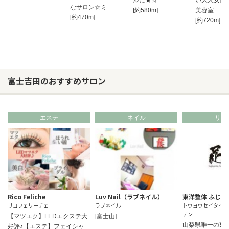
ルに★☆
い大人女性
なサロン☆ミ
[約580m]
美容室
[約470m]
[約720m]
富士吉田のおすすめサロン
エステ
ネイル
リラ
Rico Feliche
Luv Nail（ラブネイル）
東洋整体 ふじや
リコフェリーチェ
ラブネイル
トウヨウセイタイフ
テン
【マツエク】LEDエクステ大
[富士山]
山梨県唯一の東
好評♪【エステ】フェイシャ