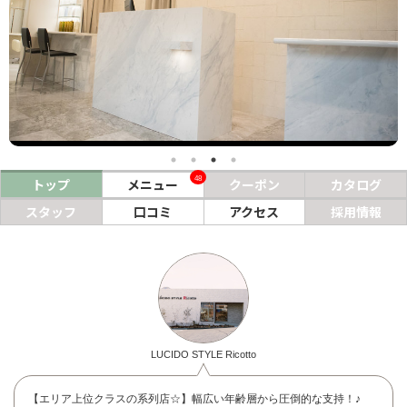
ヘアサロン
ネイルサロン
まつげサロン
エステサロン
リラクゼーションサロン
48
トップ
メニュー
クーポン
カタログ
美容クリニック
スタッフ
口コミ
アクセス
採用情報
ヘアカタログ
ネイルカタログ
メンズカタログ
LUCIDO STYLE Ricotto
【エリア上位クラスの系列店☆】幅広い年齢層から圧倒的な支持！♪