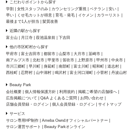
こだわりポイントから探す
学割
女性スタッフのみ
カウンセリング重視
ベテラン
安い
早い
くせ毛カットが得意
育毛・発毛
イケメン
カラーリスト
最後まで1人が担当
髪質改善
近隣の駅から探す
富士山
月江寺
葭池温泉前
下吉田
他の市区町村から探す
甲府市
富士吉田市
都留市
山梨市
大月市
韮崎市
南アルプス市
北杜市
甲斐市
笛吹市
上野原市
甲州市
中央市
市川三郷町
早川町
身延町
南部町
富士川町
昭和町
道志村
西桂町
忍野村
山中湖村
鳴沢村
富士河口湖町
小菅村
丹波山村
Beauty Park
会社概要
個人情報保護方針
利用規約
掲載ご希望の店舗様へ
広告掲載について
Q&A よくあるご質問
お問い合わせ
店舗会員登録・ログイン
個人会員登録・ログイン
サイトマップ
サービス
サロン専用HP制作
Ameba Owndオフィシャルパートナー
サロン運営サポート
Beauty Parkオンライン