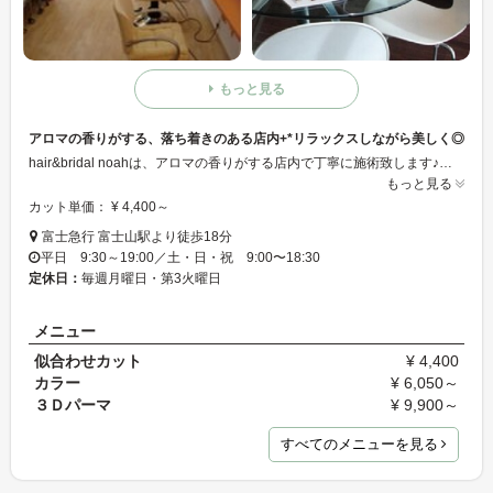
もっと見る
アロマの香りがする、落ち着きのある店内+*リラックスしながら美しく◎
hair&bridal noahは、アロマの香りがする店内で丁寧に施術致します♪陽だまりのように暖かい店内で、ゆっくりリラックスしながらキレイになって下さい！お子様のカットも承りますので、ご家族でも◎
もっと見る
カット単価： ¥ 4,400～
富士急行 富士山駅より徒歩18分
平日 9:30～19:00／土・日・祝 9:00〜18:30
定休日：
毎週月曜日・第3火曜日
メニュー
似合わせカット
¥ 4,400
カラー
¥ 6,050～
３Ｄパーマ
¥ 9,900～
すべてのメニューを見る