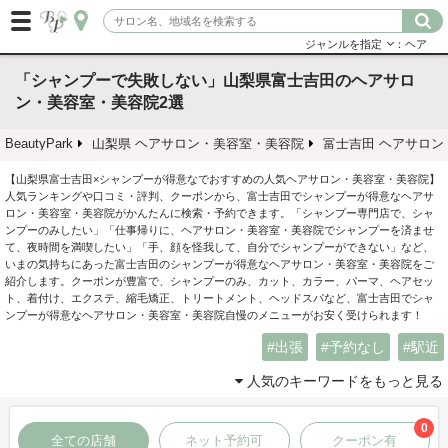
ジャンルを指定
：ヘア
「シャンプーで失敗しない」山梨県富士吉田のヘアサロ
ン・美容室・美容院2選
BeautyPark
山梨県 ヘアサロン・美容室・美容院
富士吉田 ヘアサロン
【山梨県富士吉田×シャンプーが得意なでおすすめの人気ヘアサロン・美容室・美容院】
人気ランキングや口コミ・評判、クーポンから、富士吉田でシャンプーが得意なヘアサ
ロン・美容室・美容院がかんたんに検索・予約できます。「シャンプー専門店で、シャ
ンプーのみしたい」「仕事帰りに、ヘアサロン・美容室・美容院でシャンプーを済ませ
て、夜時間を満喫したい」「手、顔を怪我して、自分でシャンプーができない」など、
いまの気持ちにあった富士吉田のシャンプーが得意なヘアサロン・美容室・美容院をご
紹介します。クーポンが豊富で、シャンプーのみ、カット、カラー、パーマ、ヘアセッ
ト、着付け、エクステ、縮毛矯正、トリートメント、ヘッドスパなど、富士吉田でシャ
ンプーが得意なヘアサロン・美容室・美容院自慢のメニューがお安く受けられます！
出張
予約なし
駅近
人気のキーワードをもっと見る
0
全ての店舗
ネット予約可
クーポン有