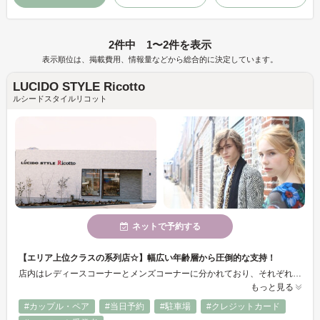
2件中 1〜2件を表示
表示順位は、掲載費用、情報量などから総合的に決定しています。
LUCIDO STYLE Ricotto
ルシードスタイルリコット
ネットで予約する
【エリア上位クラスの系列店☆】幅広い年齢層から圧倒的な支持！
店内はレディースコーナーとメンズコーナーに分かれており、それぞれの専門メニューをご用意しております。そしてヘッドスパやまつげエクステ、お子様連れ、カップルでもお過ごし頂けるラグジュアリールームもご用意しております。ご家族やご友人をお誘いの上、ぜひご来店下さい♪大人のオシャレと贅沢な時間を…☆
もっと見る
#カップル・ペア
#当日予約
#駐車場
#クレジットカード