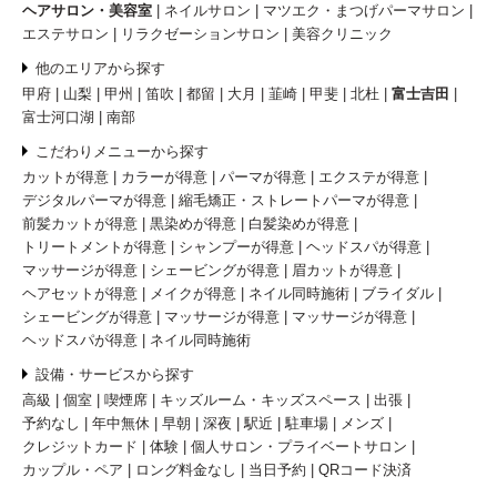
ヘアサロン・美容室
ネイルサロン
マツエク・まつげパーマサロン
エステサロン
リラクゼーションサロン
美容クリニック
他のエリアから探す
甲府
山梨
甲州
笛吹
都留
大月
韮崎
甲斐
北杜
富士吉田
富士河口湖
南部
こだわりメニューから探す
カットが得意
カラーが得意
パーマが得意
エクステが得意
デジタルパーマが得意
縮毛矯正・ストレートパーマが得意
前髪カットが得意
黒染めが得意
白髪染めが得意
トリートメントが得意
シャンプーが得意
ヘッドスパが得意
マッサージが得意
シェービングが得意
眉カットが得意
ヘアセットが得意
メイクが得意
ネイル同時施術
ブライダル
シェービングが得意
マッサージが得意
マッサージが得意
ヘッドスパが得意
ネイル同時施術
設備・サービスから探す
高級
個室
喫煙席
キッズルーム・キッズスペース
出張
予約なし
年中無休
早朝
深夜
駅近
駐車場
メンズ
クレジットカード
体験
個人サロン・プライベートサロン
カップル・ペア
ロング料金なし
当日予約
QRコード決済