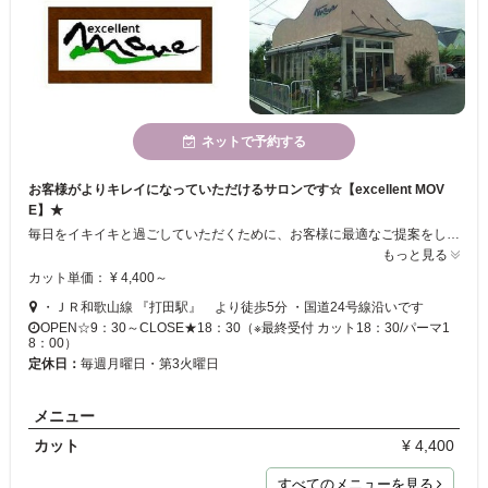
ネットで予約する
お客様がよりキレイになっていただけるサロンです☆【excellent MOV
E】★
毎日をイキイキと過ごしていただくために、お客様に最適なご提案をしております！！ ご自宅でのお手入れを、より楽チンにできる施術を心がけています☆ 初めてのお客様も大歓迎！！ 是非、お気軽にお立ち寄りください♪
もっと見る
カット単価： ¥ 4,400～
・ＪＲ和歌山線 『打田駅』 より徒歩5分 ・国道24号線沿いです
OPEN☆9：30～CLOSE★18：30（※最終受付 カット18：30/パーマ1
8：00）
定休日：
毎週月曜日・第3火曜日
メニュー
カット
¥ 4,400
すべてのメニューを見る