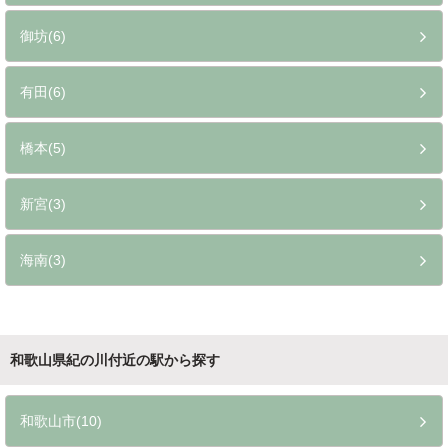
御坊(6)
有田(6)
橋本(5)
新宮(3)
海南(3)
和歌山県紀の川付近の駅から探す
和歌山市(10)