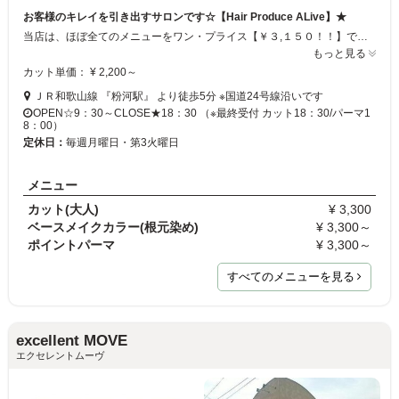
お客様のキレイを引き出すサロンです☆【Hair Produce ALive】★
当店は、ほぼ全てのメニューをワン・プライス【￥３,１５０！！】でご提供しております！ お客様１人１人に一番お似合いのスタイルを、ご提案させていただいております♪ スタッフ一同、あなたのお越しを心よりお待ちしております♪
もっと見る
カット単価： ¥ 2,200～
ＪＲ和歌山線 『粉河駅』 より徒歩5分 ※国道24号線沿いです
OPEN☆9：30～CLOSE★18：30 （※最終受付 カット18：30/パーマ1
8：00）
定休日：
毎週月曜日・第3火曜日
メニュー
カット(大人)
¥ 3,300
ベースメイクカラー(根元染め)
¥ 3,300～
ポイントパーマ
¥ 3,300～
すべてのメニューを見る
excellent MOVE
エクセレントムーヴ