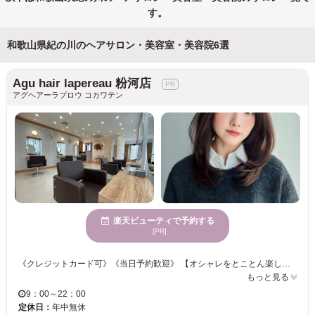
す。
和歌山県紀の川のヘアサロン・美容室・美容院6選
Agu hair lapereau 粉河店
アグヘアーラプロウ コカワテン
楽天ビューティで予約する
[PR]
《クレジットカード可》《当日予約歓迎》 【オシャレをとことん楽しもう♪♪お客様に合ったプロデュースで”カワイイ・カッコイイ”を叶えます♪♪】 ナチュラル×シンプルなスタイルの中にスタイリストのセンスが光ります☆ 髪と地肌のケアにこだわり、選りすぐりの薬剤、トリートメントを導入◎ アナタのなりたいイメージをお聞かせください！＜Agu＞が叶えます！！ 求人募集中。 amakusa@agu-hair.com こちらに直接メールを頂ければ 入社お祝い金10万円～最大20万円プレゼント！ 条件面も柔軟に対応させていただきますので、お気軽にご連絡ください。
もっと見る
9：00～22：00
定休日：
年中無休