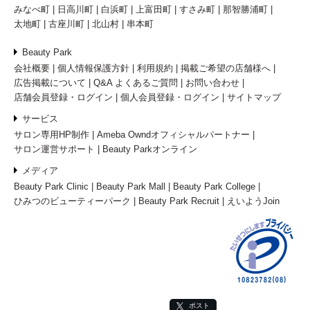
みなべ町
日高川町
白浜町
上富田町
すさみ町
那智勝浦町
太地町
古座川町
北山村
串本町
Beauty Park
会社概要
個人情報保護方針
利用規約
掲載ご希望の店舗様へ
広告掲載について
Q&A よくあるご質問
お問い合わせ
店舗会員登録・ログイン
個人会員登録・ログイン
サイトマップ
サービス
サロン専用HP制作
Ameba Owndオフィシャルパートナー
サロン運営サポート
Beauty Parkオンライン
メディア
Beauty Park Clinic
Beauty Park Mall
Beauty Park College
ひみつのビューティーパーク
Beauty Park Recruit
えいようJoin
ポスト