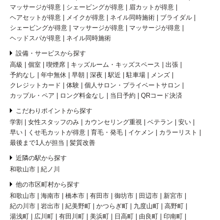
マッサージが得意
シェービングが得意
眉カットが得意
ヘアセットが得意
メイクが得意
ネイル同時施術
ブライダル
シェービングが得意
マッサージが得意
マッサージが得意
ヘッドスパが得意
ネイル同時施術
設備・サービスから探す
高級
個室
喫煙席
キッズルーム・キッズスペース
出張
予約なし
年中無休
早朝
深夜
駅近
駐車場
メンズ
クレジットカード
体験
個人サロン・プライベートサロン
カップル・ペア
ロング料金なし
当日予約
QRコード決済
こだわりポイントから探す
学割
女性スタッフのみ
カウンセリング重視
ベテラン
安い
早い
くせ毛カットが得意
育毛・発毛
イケメン
カラーリスト
最後まで1人が担当
髪質改善
近隣の駅から探す
和歌山市
紀ノ川
他の市区町村から探す
和歌山市
海南市
橋本市
有田市
御坊市
田辺市
新宮市
紀の川市
岩出市
紀美野町
かつらぎ町
九度山町
高野町
湯浅町
広川町
有田川町
美浜町
日高町
由良町
印南町