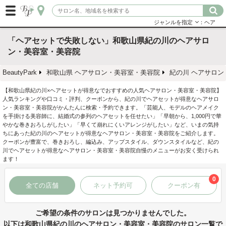
ジャンルを指定
：ヘア
「ヘアセットで失敗しない」和歌山県紀の川のヘアサロ
ン・美容室・美容院
BeautyPark
和歌山県 ヘアサロン・美容室・美容院
紀の川 ヘアサロ
【和歌山県紀の川×ヘアセットが得意なでおすすめの人気ヘアサロン・美容室・美容院】
人気ランキングや口コミ・評判、クーポンから、紀の川でヘアセットが得意なヘアサロ
ン・美容室・美容院がかんたんに検索・予約できます。「芸能人、モデルのヘアメイク
を手掛ける美容師に、結婚式の参列のヘアセットを任せたい」「早朝から、1,000円で華
やかな巻きおろしがしたい」「早くて崩れにくいアレンジがしたい」など、いまの気持
ちにあった紀の川のヘアセットが得意なヘアサロン・美容室・美容院をご紹介します。
クーポンが豊富で、巻きおろし、編込み、アップスタイル、ダウンスタイルなど、紀の
川でヘアセットが得意なヘアサロン・美容室・美容院自慢のメニューがお安く受けられ
ます！
0
全ての店舗
ネット予約可
クーポン有
ご希望の条件のサロンは見つかりませんでした。
以下は和歌山県紀の川のヘアサロン・美容室・美容院のサロン一覧で