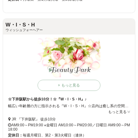
W・I・S・H
ウィッシュフォーヘアー
もっと見る
☆下井阪駅から徒歩10分！☆『W・I・S・H』♪
幅広い年齢層の方に指示される『W・I・S・H』☆店内は癒し系の空間です♪髪も気分もリフレッシュしにいらしてください♪スタッフ一同お待ちしております☆
もっと見る
JR 『下井阪駅』 徒歩10分
AM9:00～PM19:00 ※金曜日 AM10:00～PM20:00／日曜日 AM9:00～PM
18:00
定休日：
毎週月曜日、第2・第3火曜日（連休）