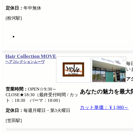
定休日：
年中無休
[粉河駅]
Hair Collection MOVE
ヘアコレクションムーヴ
毎
い
ア
営業時間：
OPEN☆9:30～
あなたの魅力を最大限に引
CLOSE★18:30（最終受付時間 / カッ
ト：18:30 パーマ：18:00）
カット単価： ¥ 1,980～
定休日：
毎週月曜日・第3火曜日
[笠田駅]