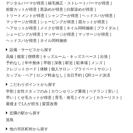
デジタルパーマが得意
縮毛矯正・ストレートパーマが得意
前髪カットが得意
黒染めが得意
白髪染めが得意
トリートメントが得意
シャンプーが得意
ヘッドスパが得意
マッサージが得意
シェービングが得意
眉カットが得意
ヘアセットが得意
メイクが得意
ネイル同時施術
ブライダル
シェービングが得意
マッサージが得意
マッサージが得意
ヘッドスパが得意
ネイル同時施術
設備・サービスから探す
高級
個室
喫煙席
キッズルーム・キッズスペース
出張
予約なし
年中無休
早朝
深夜
駅近
駐車場
メンズ
クレジットカード
体験
個人サロン・プライベートサロン
カップル・ペア
ロング料金なし
当日予約
QRコード決済
こだわりポイントから探す
学割
女性スタッフのみ
カウンセリング重視
ベテラン
安い
早い
くせ毛カットが得意
育毛・発毛
イケメン
カラーリスト
最後まで1人が担当
髪質改善
近隣の駅から探す
箕島
他の市区町村から探す