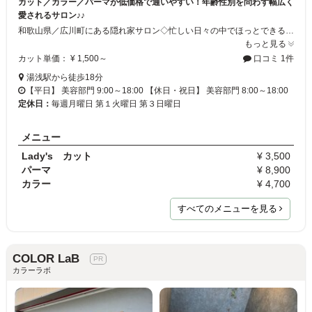
カット／カラー／パーマが低価格で通いやすい！年齢性別を問わず幅広く
愛されるサロン♪♪
和歌山県／広川町にある隠れ家サロン◇忙しい日々の中でほっとできる癒しの空間で施術を行います。年齢や性別問わず、幅広い層のお客様にご利用頂いています！ジュニアdayなどお子様のカットもお得に☆彡リーズナブルな価格でパーマやカラーなどの待ち時間には珍しいお茶のサービスがあります♪安らぎの中で綺麗になりましょう☆ミ着付けも承ります♪
もっと見る
カット単価： ¥ 1,500～
口コミ 1件
湯浅駅から徒歩18分
【平日】 美容部門 9:00～18:00 【休日・祝日】 美容部門 8:00～18:00
定休日：
毎週月曜日 第１火曜日 第３日曜日
メニュー
Lady's カット
¥ 3,500
パーマ
¥ 8,900
カラー
¥ 4,700
すべてのメニューを見る
COLOR LaB
カラーラボ