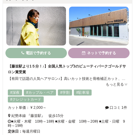
電話で予約する
ネットで予約する
【藤並駅より1５分！♪】全国人気トップ3のビューティパークゴールドサ
ロン賞受賞
【有田で話題の人気ヘアサロン♪】高いカット技術と骨格補正カット、さらに今大注目の髪質改善トリートメントで、くせ毛や多毛の方でもまとまりのあるうるつや髪へ大変身★☆最先端の薬剤と知識を取り入れ、デジタルパーマなども髪を傷めないようにしているのが大人気‼髪のダメージを大幅に減らすことで、いつまでも美しい髪を保てます。ヘアケアにもこだわってますので家でのお手入れもバッチリできます
もっと見る
#深夜
#カップル・ペア
#学割
#駐車場
#クレジットカード
カット単価： ¥ 2,000～
口コミ 1件
紀勢本線 『藤並駅』 徒歩15分
■火曜・木曜 10時～18時 ■水曜・金曜 10時～20時 ■土曜・日曜 9
時～19時
定休日：
毎週月曜日