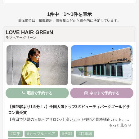
1件中 1〜1件を表示
表示順位は、掲載費用、情報量などから総合的に決定しています。
LOVE HAIR GREeN
ラブヘアーグリーン
電話で予約する
ネットで予約する
【藤並駅より1５分！♪】全国人気トップ3のビューティパークゴールドサ
ロン賞受賞
【有田で話題の人気ヘアサロン♪】高いカット技術と骨格補正カット、さらに今大注目の髪質改善トリートメントで、くせ毛や多毛の方でもまとまりのあるうるつや髪へ大変身★☆最先端の薬剤と知識を取り入れ、デジタルパーマなども髪を傷めないようにしているのが大人気‼髪のダメージを大幅に減らすことで、いつまでも美しい髪を保てます。ヘアケアにもこだわってますので家でのお手入れもバッチリできます
もっと見る
#深夜
#カップル・ペア
#学割
#駐車場