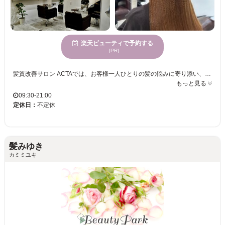
楽天ビューティで予約する
[PR]
髪質改善サロン ACTAでは、お客様一人ひとりの髪の悩みに寄り添い、スタイルアップのお手伝いをしています。心身が休まる場所で、静かに過ごしながらも、うねりやクセ毛に悩む方に向けた専門技術を得意としています。縮毛矯正のプロフェッショナルが、まっすぐで扱いやすいストレートヘアを実現します。年齢を問わず、さまざまな方々にご利用いただけることが特徴であり、多くのお客様がリピートしています。駐車場があるので、車でのお越しも安心です。充実した設備とサービスにより、お客様の理想のヘアスタイルを叶えるお手伝いをしています。髪質改善サロン ACTAで、心地よい時間をお過ごしいただきながら、満足度の高いヘアスタイルをご体験ください。
もっと見る
09:30-21:00
定休日：
不定休
髪みゆき
カミミユキ