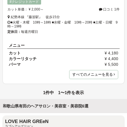
#クレジットカード
カット単価： ¥ 2,000～
口コミ 1件
紀勢本線 『藤並駅』 徒歩15分
■火曜・木曜 10時～18時 ■水曜・金曜 10時～20時 ■土曜・日曜 9
時～19時
定休日：
毎週月曜日
メニュー
カット
¥ 4,180
カラーリタッチ
¥ 4,400
パーマ
¥ 5,500
すべてのメニューを見る
1件中 1〜1件を表示
和歌山県有田のヘアサロン・美容室・美容院6選
LOVE HAIR GREeN
ラブヘアーグリーン