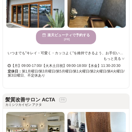
楽天ビューティで予約する
[PR]
いつまでも"キレイ・可愛く・カッコよく"を維持できるよう、お手伝いさせていただきます。-COLOR LaB-では、日頃の髪のお悩みを丁寧にヒアリングし、理想のスタイルを実現します！いつも綺麗をキープできるサブスクコース、透明感溢れるカラー、脱白髪染めでオシャレに、頭皮に優しいカラーなど幅広くご用意しております。
もっと見る
【月】09:00-17:00/【火木土日祝】09:00-18:00/【水金】11:30-20:30
定休日：
第1月曜日/第3月曜日/第5月曜日/第1火曜日/第2火曜日/第4火曜日/
第3日曜日、不定休あり
髪質改善サロン ACTA
カミシツカイゼン アクタ