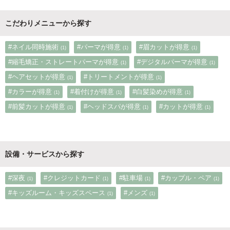
こだわりメニューから探す
#ネイル同時施術
#パーマが得意
#眉カットが得意
(1)
(1)
(1)
#縮毛矯正・ストレートパーマが得意
#デジタルパーマが得意
(1)
(1)
#ヘアセットが得意
#トリートメントが得意
(1)
(1)
#カラーが得意
#着付けが得意
#白髪染めが得意
(1)
(1)
(1)
#前髪カットが得意
#ヘッドスパが得意
#カットが得意
(1)
(1)
(1)
設備・サービスから探す
#深夜
#クレジットカード
#駐車場
#カップル・ペア
(1)
(1)
(1)
(1)
#キッズルーム・キッズスペース
#メンズ
(1)
(1)