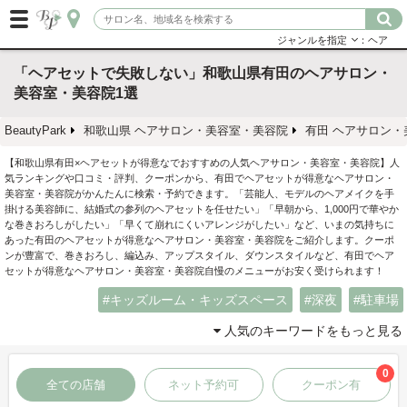
ジャンルを指定
：ヘア
「ヘアセットで失敗しない」和歌山県有田のヘアサロン・
美容室・美容院1選
BeautyPark
和歌山県 ヘアサロン・美容室・美容院
有田 ヘアサロン・
【和歌山県有田×ヘアセットが得意なでおすすめの人気ヘアサロン・美容室・美容院】人
気ランキングや口コミ・評判、クーポンから、有田でヘアセットが得意なヘアサロン・
美容室・美容院がかんたんに検索・予約できます。「芸能人、モデルのヘアメイクを手
掛ける美容師に、結婚式の参列のヘアセットを任せたい」「早朝から、1,000円で華やか
な巻きおろしがしたい」「早くて崩れにくいアレンジがしたい」など、いまの気持ちに
あった有田のヘアセットが得意なヘアサロン・美容室・美容院をご紹介します。クーポ
ンが豊富で、巻きおろし、編込み、アップスタイル、ダウンスタイルなど、有田でヘア
セットが得意なヘアサロン・美容室・美容院自慢のメニューがお安く受けられます！
キッズルーム・キッズスペース
深夜
駐車場
人気のキーワードをもっと見る
0
全ての店舗
ネット予約可
クーポン有