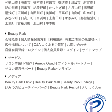
和歌山市
海南市
橋本市
有田市
御坊市
田辺市
新宮市
紀の川市
岩出市
紀美野町
かつらぎ町
九度山町
高野町
湯浅町
広川町
有田川町
美浜町
日高町
由良町
印南町
みなべ町
日高川町
白浜町
上富田町
すさみ町
那智勝浦町
太地町
古座川町
北山村
串本町
Beauty Park
会社概要
個人情報保護方針
利用規約
掲載ご希望の店舗様へ
広告掲載について
Q&A よくあるご質問
お問い合わせ
店舗会員登録・ログイン
個人会員登録・ログイン
サイトマップ
サービス
サロン専用HP制作
Ameba Owndオフィシャルパートナー
サロン運営サポート
Beauty Parkオンライン
メディア
Beauty Park Clinic
Beauty Park Mall
Beauty Park College
ひみつのビューティーパーク
Beauty Park Recruit
えいようJoin