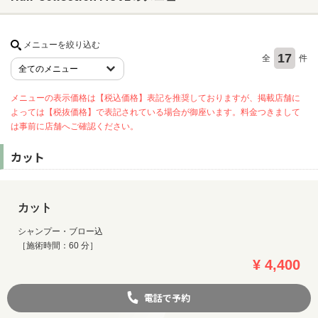
メニューを絞り込む
ヘアサロン
17
全
件
ネイルサロン
まつげサロン
メニューの表示価格は【税込価格】表記を推奨しておりますが、掲載店舗に
よっては【税抜価格】で表記されている場合が御座います。料金つきまして
エステサロン
は事前に店舗へご確認ください。
リラクゼーションサロン
カット
美容クリニック
カット
ヘアカタログ
ネイルカタログ
シャンプー・ブロー込
［施術時間：60 分］
メンズカタログ
¥ 4,400
電話で予約