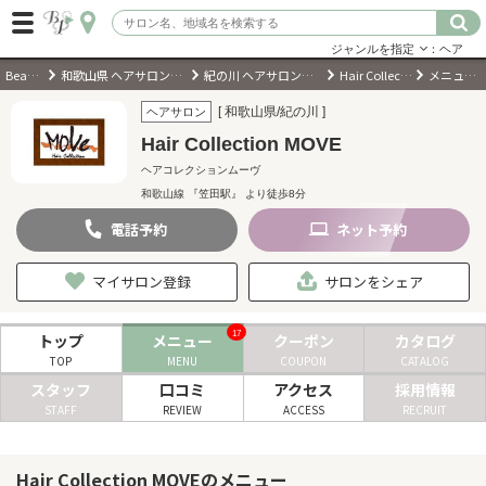
ジャンルを指定
：ヘア
BeautyPark
和歌山県 ヘアサロン・美容室・美容院
紀の川 ヘアサロン・美容室・美容院
Hair Collection MOVE
メニュー・料金
ログイン
[ 和歌山県/紀の川 ]
ヘアサロン
Hair Collection MOVE
会員登録
（無料）
ヘアコレクションムーヴ
和歌山線 『笠田駅』 より徒歩8分
キーワード検索
電話
予約
ネット
予約
ジャンルを選択
マイサロン登録
サロンをシェア
キーワードで検索
17
トップ
メニュー
クーポン
カタログ
TOP
MENU
COUPON
CATALOG
スタッフ
口コミ
アクセス
採用情報
STAFF
REVIEW
ACCESS
RECRUIT
近くのサロンを探す
Hair Collection MOVEのメニュー
現在地から探す