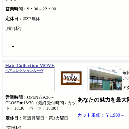
営業時間：
9：00～22：00
定休日：
年中無休
[粉河駅]
Hair Collection MOVE
ヘアコレクションムーヴ
毎
い
ア
営業時間：
OPEN☆9:30～
あなたの魅力を最大限に引
CLOSE★18:30（最終受付時間 / カッ
ト：18:30 パーマ：18:00）
カット単価： ¥ 1,980～
定休日：
毎週月曜日・第3火曜日
[笠田駅]