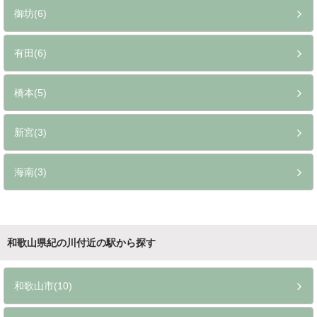
御坊(6)
有田(6)
橋本(5)
新宮(3)
海南(3)
和歌山県紀の川付近の駅から探す
和歌山市(10)