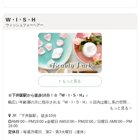
W・I・S・H
ウィッシュフォーヘアー
もっと見る
☆下井阪駅から徒歩10分！☆『W・I・S・H』♪
幅広い年齢層の方に指示される『W・I・S・H』☆店内は癒し系の空間です♪髪も気分もリフレッシュしにいらしてください♪スタッフ一同お待ちしております☆
もっと見る
JR 『下井阪駅』 徒歩10分
AM9:00～PM19:00 ※金曜日 AM10:00～PM20:00／日曜日 AM9:00～PM
18:00
定休日：
毎週月曜日、第2・第3火曜日（連休）