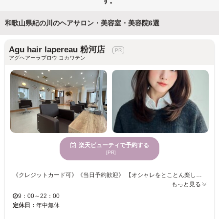
す。
和歌山県紀の川のヘアサロン・美容室・美容院6選
Agu hair lapereau 粉河店
アグヘアーラプロウ コカワテン
楽天ビューティで予約する
[PR]
《クレジットカード可》《当日予約歓迎》 【オシャレをとことん楽しもう♪♪お客様に合ったプロデュースで”カワイイ・カッコイイ”を叶えます♪♪】 ナチュラル×シンプルなスタイルの中にスタイリストのセンスが光ります☆ 髪と地肌のケアにこだわり、選りすぐりの薬剤、トリートメントを導入◎ アナタのなりたいイメージをお聞かせください！＜Agu＞が叶えます！！ 求人募集中。 amakusa@agu-hair.com こちらに直接メールを頂ければ 入社お祝い金10万円～最大20万円プレゼント！ 条件面も柔軟に対応させていただきますので、お気軽にご連絡ください。
もっと見る
9：00～22：00
定休日：
年中無休