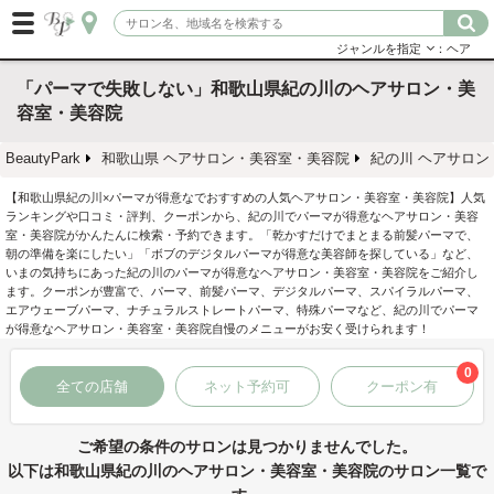
ジャンルを指定
：ヘア
「パーマで失敗しない」和歌山県紀の川のヘアサロン・美
容室・美容院
BeautyPark
和歌山県 ヘアサロン・美容室・美容院
紀の川 ヘアサロ
【和歌山県紀の川×パーマが得意なでおすすめの人気ヘアサロン・美容室・美容院】人気
ランキングや口コミ・評判、クーポンから、紀の川でパーマが得意なヘアサロン・美容
室・美容院がかんたんに検索・予約できます。「乾かすだけでまとまる前髪パーマで、
朝の準備を楽にしたい」「ボブのデジタルパーマが得意な美容師を探している」など、
いまの気持ちにあった紀の川のパーマが得意なヘアサロン・美容室・美容院をご紹介し
ます。クーポンが豊富で、パーマ、前髪パーマ、デジタルパーマ、スパイラルパーマ、
エアウェーブパーマ、ナチュラルストレートパーマ、特殊パーマなど、紀の川でパーマ
が得意なヘアサロン・美容室・美容院自慢のメニューがお安く受けられます！
0
全ての店舗
ネット予約可
クーポン有
ご希望の条件のサロンは見つかりませんでした。
以下は和歌山県紀の川のヘアサロン・美容室・美容院のサロン一覧で