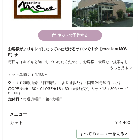
ネットで予約する
お客様がよりキレイになっていただけるサロンです☆【excellent MOV
E】★
毎日をイキイキと過ごしていただくために、お客様に最適なご提案をしております！！ ご自宅でのお手入れを、より楽チンにできる施術を心がけています☆ 初めてのお客様も大歓迎！！ 是非、お気軽にお立ち寄りください♪
もっと見る
カット単価： ¥ 4,400～
・ＪＲ和歌山線 『打田駅』 より徒歩5分 ・国道24号線沿いです
OPEN☆9：30～CLOSE★18：30（※最終受付 カット18：30/パーマ1
8：00）
定休日：
毎週月曜日・第3火曜日
メニュー
カット
¥ 4,400
すべてのメニューを見る