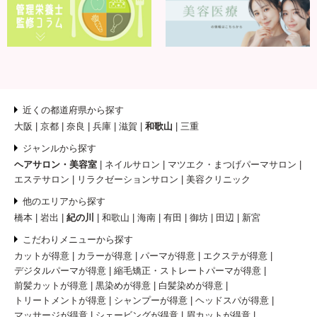
近くの都道府県から探す
大阪
京都
奈良
兵庫
滋賀
和歌山
三重
ジャンルから探す
ヘアサロン・美容室
ネイルサロン
マツエク・まつげパーマサロン
エステサロン
リラクゼーションサロン
美容クリニック
他のエリアから探す
橋本
岩出
紀の川
和歌山
海南
有田
御坊
田辺
新宮
こだわりメニューから探す
カットが得意
カラーが得意
パーマが得意
エクステが得意
デジタルパーマが得意
縮毛矯正・ストレートパーマが得意
前髪カットが得意
黒染めが得意
白髪染めが得意
トリートメントが得意
シャンプーが得意
ヘッドスパが得意
マッサージが得意
シェービングが得意
眉カットが得意