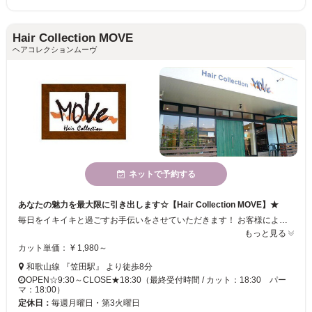
Hair Collection MOVE
ヘアコレクションムーヴ
ネットで予約する
あなたの魅力を最大限に引き出します☆【Hair Collection MOVE】★
毎日をイキイキと過ごすお手伝いをさせていただきます！ お客様によりご満足頂くために、スタッフ一同技術・接客をさらに磨いています☆★ あなたに一番似合うスタイルを、私達と一緒に見つけましょう！！ ご来店を、心よりお待ちしております。
もっと見る
カット単価： ¥ 1,980～
和歌山線 『笠田駅』 より徒歩8分
OPEN☆9:30～CLOSE★18:30（最終受付時間 / カット：18:30 パー
マ：18:00）
定休日：
毎週月曜日・第3火曜日