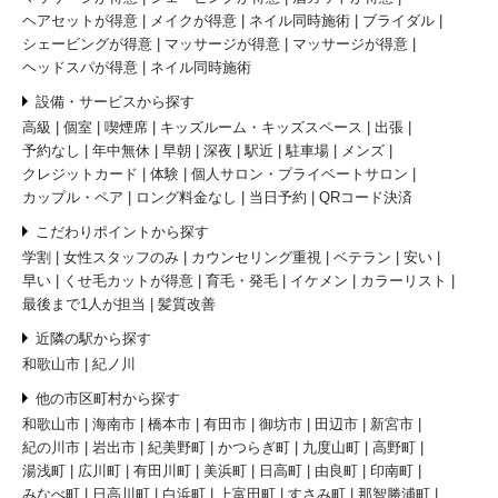
ヘアセットが得意
メイクが得意
ネイル同時施術
ブライダル
シェービングが得意
マッサージが得意
マッサージが得意
ヘッドスパが得意
ネイル同時施術
設備・サービスから探す
高級
個室
喫煙席
キッズルーム・キッズスペース
出張
予約なし
年中無休
早朝
深夜
駅近
駐車場
メンズ
クレジットカード
体験
個人サロン・プライベートサロン
カップル・ペア
ロング料金なし
当日予約
QRコード決済
こだわりポイントから探す
学割
女性スタッフのみ
カウンセリング重視
ベテラン
安い
早い
くせ毛カットが得意
育毛・発毛
イケメン
カラーリスト
最後まで1人が担当
髪質改善
近隣の駅から探す
和歌山市
紀ノ川
他の市区町村から探す
和歌山市
海南市
橋本市
有田市
御坊市
田辺市
新宮市
紀の川市
岩出市
紀美野町
かつらぎ町
九度山町
高野町
湯浅町
広川町
有田川町
美浜町
日高町
由良町
印南町
みなべ町
日高川町
白浜町
上富田町
すさみ町
那智勝浦町