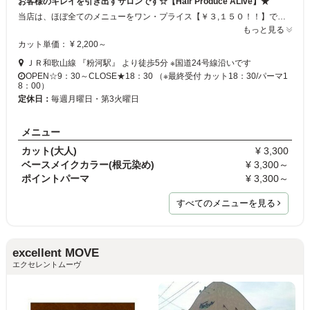
お客様のキレイを引き出すサロンです☆【Hair Produce ALive】★
当店は、ほぼ全てのメニューをワン・プライス【￥３,１５０！！】でご提供しております！ お客様１人１人に一番お似合いのスタイルを、ご提案させていただいております♪ スタッフ一同、あなたのお越しを心よりお待ちしております♪
もっと見る
カット単価： ¥ 2,200～
ＪＲ和歌山線 『粉河駅』 より徒歩5分 ※国道24号線沿いです
OPEN☆9：30～CLOSE★18：30 （※最終受付 カット18：30/パーマ1
8：00）
定休日：
毎週月曜日・第3火曜日
メニュー
カット(大人)
¥ 3,300
ベースメイクカラー(根元染め)
¥ 3,300～
ポイントパーマ
¥ 3,300～
すべてのメニューを見る
excellent MOVE
エクセレントムーヴ