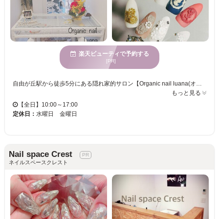
楽天ビューティで予約する
[PR]
自由が丘駅から徒歩5分にある隠れ家的サロン【Organic nail luana(オーガニックネイルルアナ) 】 店内は清潔感のある白を基調に落ち着きのある雰囲気◎ハワイアンをイメージしてオーダーでお店作りをしました☆お一人様に タップリお時間を掛け丁寧な施術をさせて頂きます！☆技術・サービスともに自信をもってご提供するので、サロンが初めての方もお気軽にお任せください！ Organic nail luanaでは弱酸性でオーガニックエキス配合のジェルを使用◎植物エキス配合により育爪を促進します。オーガニックでありながら抜群の透明感とうる艶感のジェルネイルをお楽しみ頂けます♪爪の形成にもこだわり、お客様の爪の上にジェルで 美フォルムを作って施術を行います！短い爪、小さい爪、反り爪など・・・爪のあらゆるお悩みも気軽にご相談下さい☆
もっと見る
【全日】10:00～17:00
定休日：
水曜日 金曜日
Nail space Crest
ネイルスペースクレスト