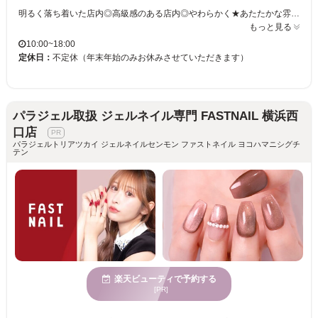
明るく落ち着いた店内◎高級感のある店内◎やわらかく★あたたかな雰囲気の店内◎センスの光るインテリア☆ネイルが初めての方・派手なデザインが出来ない方・こだわりたい方☆彡お客様の理想を叶えるため、種類豊富にメニューをご用意しております♪
もっと見る
10:00~18:00
定休日：
不定休（年末年始のみお休みさせていただきます）
パラジェル取扱 ジェルネイル専門 FASTNAIL 横浜西
口店
パラジェルトリアツカイ ジェルネイルセンモン ファストネイル ヨコハマニシグチ
テン
楽天ビューティで予約する
[PR]