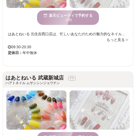
楽天ビューティで予約する
[PR]
はあとねいる 元住吉西口店は、忙しいあなたのための魅力的なネイルサロン。居心地の良さを感じる店舗で、手頃な価格ながらキレイな仕上がりを提供。経験豊富なネイリストによる迅速かつ丁寧な施術で、短時間でも高品質な指先を実現します。多様な年齢向けに対応したデザインを豊富に取り揃え、どなたでも気軽に新しい自分を楽しめる場所です。ストレスを解消し、自分の家のように何度もご来店いただける雰囲気で、初めての方も安心です。はあとねいるで、毎日の気分をアップさせる美しさを手に入れましょう。
もっと見る
09:30-20:30
定休日：
年中無休
はあとねいる 武蔵新城店
ハアトネイル ムサシシンジョウテン