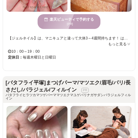
楽天ビューティで予約する
[PR]
【ジェルネイル】は、マニキュアと違って大体3～4週間持ちます！ はがれにくいので【オシャレも楽しみたい主婦】にもおすすめです♪ プライベートサロンのため、同じスタッフでお出迎え♪ 『お客様にとっての一番』を大事に、そんなスタッフがあなたを綺麗に仕上げていきます☆ 豊富なメニューの中にはお得な「定額ネイル」もございます！ カラーサンプルは大量にございますがデザインサンプルを置いていません。 カウンセリングやお持込みの画像など参考にご相談いただければと思います！ ★お客様のご来店を心よりお待ちしております★
もっと見る
10：00～19：00
定休日：
毎週木曜日と日曜日
[バタフライ平塚]まつげパーマ/マツエク/眉毛/パリ/長
さだし/パラジェル/フィルイン
バタフライヒラツカマツゲパーママツエクマユゲパリナガサダシパラジェルフィル
イン