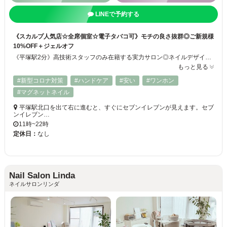
LINEで予約する
《スカルプ人気店☆全席個室☆電子タバコ可》モチの良さ抜群◎ご新規様
10%OFF＋ジェルオフ
《平塚駅2分》高技術スタッフのみ在籍する実力サロン◎ネイルデザインやモチのお悩み等お任せください♪丁寧で思いやりある施術・モチの良さにリピーター続出！！ 流行りのデザインのご提案はもちろん、あなたの【こだわり】の部分まで読み取り素敵なネイルに仕上げます♪新規ワンカラー→ジェル4,480円 スカルプ8,980円
もっと見る
#新型コロナ対策
#ハンドケア
#安い
#ワンホン
#マグネットネイル
平塚駅北口を出て右に進むと、すぐにセブンイレブンが見えます。セブ
ンイレブン…
11時~22時
定休日：
なし
Nail Salon Linda
ネイルサロンリンダ