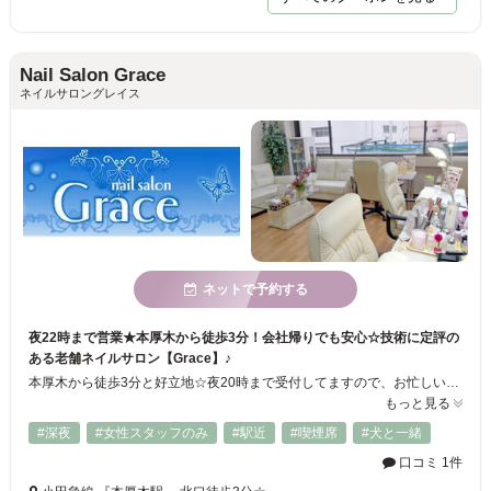
Nail Salon Grace
ネイルサロングレイス
ネットで予約する
夜22時まで営業★本厚木から徒歩3分！会社帰りでも安心☆技術に定評の
ある老舗ネイルサロン【Grace】♪
本厚木から徒歩3分と好立地☆夜20時まで受付してますので、お忙しいOLさんや、買い物帰りにでも、お立ち寄り下さい！経験豊富のネイリストによる施術なので、最後まで大満足の仕上がりに♪トレンドを取り入れつつ、お客さん様にあったネイルをご提案致します。デザインセンスに定評有り！ナチュラルで可愛いデザインで指先を美しく☆ 人気店の為、ご予約はお早めがオススメ♪ご来店心からお待ちしております！
もっと見る
#深夜
#女性スタッフのみ
#駅近
#喫煙席
#犬と一緒
口コミ 1件