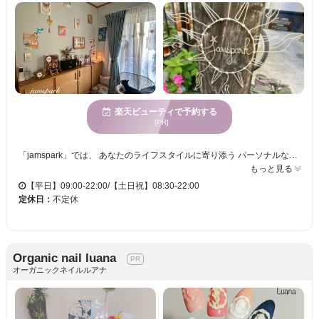
楽天ビューティで予約する
[PR]
「jamspark」では、 あなたのライフスタイルに寄り添う パーソナルなネイル体験をご提供します。 お爪の形・厚みはもちろん、 普段の手の使い方まで丁寧にカウンセリング。 日常にフィットする“あなただけ”の ベース＆コーティングをご提案します。 水仕事が多い方、PCをよく使う方にも◎ 機能性と美しさを両立したカスタムネイルで、 指先を見るたびに自信が持てる毎日へ。 お子様・ペット同伴OKの安心空間。 江ノ電「湘南海岸公園駅」から徒歩圏内で通いやすさも魅力。 ネイルは“飾り”ではなく、 あなたを引き立てる日常の一部に。 経験豊富なネイリストが、 あなただけの特別な指先を叶えます。 ぜひ「jamspark」で、 あなたらしいネイルの世界を。
もっと見る
【平日】09:00-22:00/【土日祝】08:30-22:00
定休日：
不定休
Organic nail luana
オーガニックネイルルアナ