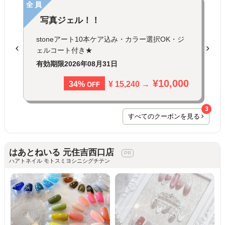
全員
写真ジェル！！
stoneアート10本ケア込み・カラー選択OK・ジ
ェルコート付き★
有効期限
2026年08月31日
¥10,000
¥ 15,240 →
34%
OFF
3
すべてのクーポンを見る
はあとねいる 元住吉西口店
ハアトネイル モトスミヨシニシグチテン