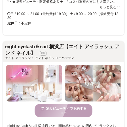
*・★楽天ビューティ限定価格あり★・* コスパ重視の方にも大満足いただいています！ ☑ 忙しい方にも嬉しい【時短ネイル】 ☑ 落ち着いた空間で【リラックス施術】 ☑ シンプル〜トレンド・ニュアンスまで【幅広いデザイン対応】 皆様のお悩み・理想に近づけるよう、 精一杯お施術させて頂きます。 リーズナブルな価格と丁寧な施術で リラックスできるひとときをお過ごしください。
もっと見る
日 / 10:00 ～ 21:00（最終受付 19:30） 土 / 9:00 ～ 20:00（最終受付 18:
30…
定休日：
不定休
eight eyelash＆nail 横浜店【エイト アイラッシュ ア
ンド ネイル】
エイト アイラッシュ アンド ネイル ヨコハマテン
楽天ビューティで予約する
[PR]
eight eyelash＆nail 横浜店では、開放感たっぷりの店内でリラックスしながらネイルを楽しむことができます。若々しい女性たちにとって理想のスタイルを見つけるために丁寧なカウンセリングを提供していますので、あなたの個性やニーズにぴったり合うデザインを見つけられるでしょう。技術力だけでなく、一人ひとりの要望をしっかりと理解し、魅力を最大限引き出すデザインを実現します。新しい自分を発見し、もっと輝きたい方に最適なサロンで、何度でも訪れたくなることでしょう。気軽にお手頃な価格で自分らしい美しさを手に入れ、毎日をもっと楽しく過ごしてみませんか。エイト アイラッシュ アンド ネイルであなたの魅力を引き立てましょう。