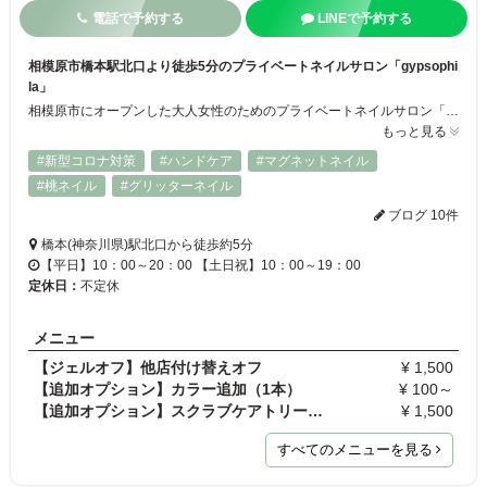
電話で予約する
LINEで予約する
相模原市橋本駅北口より徒歩5分のプライベートネイルサロン「gypsophi
la」
相模原市にオープンした大人女性のためのプライベートネイルサロン「gypsophila」♪橋本駅北口から徒歩5分とアクセスも抜群！ また、お爪に優しいジェル「パラジェル」導入店です。追加料金なく変更可能です。 日本ネイリスト協会（JNA）認定スクールを卒業した1級上級ネイリストがお一人お一人の爪の状態とやりたいデザインを丁寧にカウンセリングし再現いたします！
もっと見る
#新型コロナ対策
#ハンドケア
#マグネットネイル
#桃ネイル
#グリッターネイル
ブログ 10件
橋本(神奈川県)駅北口から徒歩約5分
【平日】10：00～20：00 【土日祝】10：00～19：00
定休日：
不定休
メニュー
【ジェルオフ】他店付け替えオフ
¥ 1,500
【追加オプション】カラー追加（1本）
¥ 100～
【追加オプション】スクラブケアトリートメント
¥ 1,500
すべてのメニューを見る