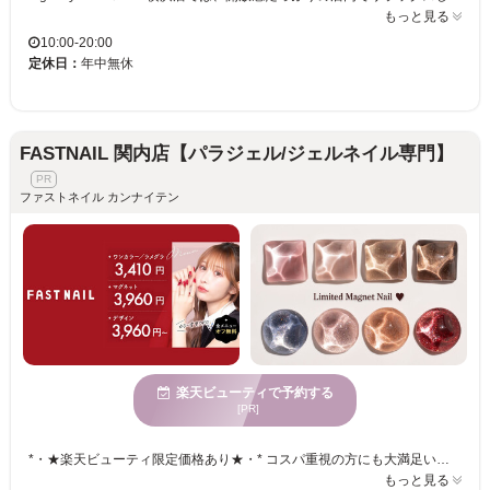
もっと見る
10:00-20:00
定休日：
年中無休
FASTNAIL 関内店【パラジェル/ジェルネイル専門】
ファストネイル カンナイテン
楽天ビューティで予約する
[PR]
*・★楽天ビューティ限定価格あり★・* コスパ重視の方にも大満足いただいています！ ☑ 忙しい方にも嬉しい【時短ネイル】 ☑ 落ち着いた空間で【リラックス施術】 ☑ シンプル〜トレンド・ニュアンスまで【幅広いデザイン対応】 皆様のお悩み・理想に近づけるよう、 精一杯お施術させて頂きます。 リーズナブルな価格と丁寧な施術で リラックスできるひとときをお過ごしください。
もっと見る