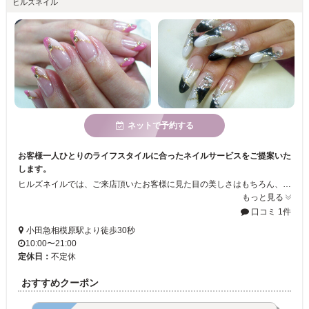
ヒルズネイル
ネットで予約する
お客様一人ひとりのライフスタイルに合ったネイルサービスをご提案いた
します。
ヒルズネイルでは、ご来店頂いたお客様に見た目の美しさはもちろん、 毎日幸せな気持ちで過ごせる事を目標に、心掛けています。 「会社帰りに気軽に寄りたい・・・」 「時間をかけずキレイになりたい・・・」など・・。 大人気のbioジェルから、スカルプチャア、まつ毛カール、footケア などネイルサロンが初めての方でも詳しく説明しますので、安心して ご来店いただけます。従業員一同、お待ちしております
もっと見る
口コミ 1件
小田急相模原駅より徒歩30秒
10:00〜21:00
定休日：
不定休
おすすめクーポン