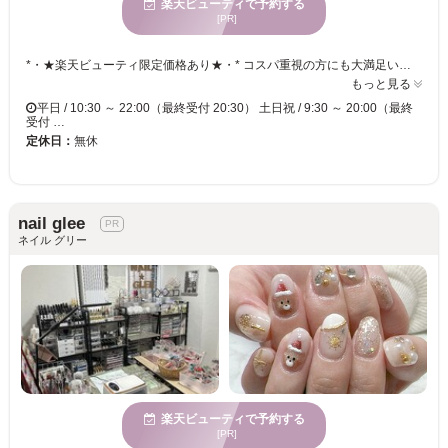
楽天ビューティで予約する
[PR]
*・★楽天ビューティ限定価格あり★・* コスパ重視の方にも大満足いただいています！ ☑ 忙しい方にも嬉しい【時短ネイル】 ☑ 落ち着いた空間で【リラックス施術】 ☑ シンプル〜トレンド・ニュアンスまで【幅広いデザイン対応】 皆様のお悩み・理想に近づけるよう、 精一杯お施術させて頂きます。 リーズナブルな価格と丁寧な施術で リラックスできるひとときをお過ごしください。
もっと見る
平日 / 10:30 ～ 22:00（最終受付 20:30） 土日祝 / 9:30 ～ 20:00（最終
受付 …
定休日：
無休
nail glee
ネイル グリー
楽天ビューティで予約する
[PR]