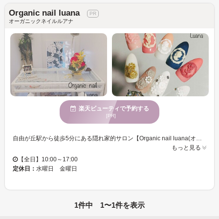
Organic nail luana
オーガニックネイルルアナ
楽天ビューティで予約する
[PR]
自由が丘駅から徒歩5分にある隠れ家的サロン【Organic nail luana(オーガニックネイルルアナ) 】 店内は清潔感のある白を基調に落ち着きのある雰囲気◎ハワイアンをイメージしてオーダーでお店作りをしました☆お一人様に タップリお時間を掛け丁寧な施術をさせて頂きます！☆技術・サービスともに自信をもってご提供するので、サロンが初めての方もお気軽にお任せください！ Organic nail luanaでは弱酸性でオーガニックエキス配合のジェルを使用◎植物エキス配合により育爪を促進します。オーガニックでありながら抜群の透明感とうる艶感のジェルネイルをお楽しみ頂けます♪爪の形成にもこだわり、お客様の爪の上にジェルで 美フォルムを作って施術を行います！短い爪、小さい爪、反り爪など・・・爪のあらゆるお悩みも気軽にご相談下さい☆
もっと見る
【全日】10:00～17:00
定休日：
水曜日 金曜日
1件中 1〜1件を表示