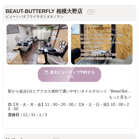
BEAUT-BUTTERFLY 相模大野店
ビュートバタフライサガミオオノテン
楽天ビューティで予約する
[PR]
駅から徒歩1分とアクセス便利で通いやすいネイルサロン☆「Beaut Butterfly 相模大野店（ビュートバタフライ）」☆幅広い客層から長年支持を得る、実力派サロンです！ 店内にはボサヴァが流れる居心地の良い空間です♪ベテランネイリストがお客様のライフスタイル・爪の形・状態をカウンセリングし、丁寧かつ「高いデザイン性とセンス」でお仕上げいたします◎アートの種類も多数ご用意しておりますので、まだデザインが決まっていない方もお気軽にお越しください♪ 当サロンは「シンプル系・華やか系デザイン」が得意です！シンプルネイルには、豊富な繊細アートで品のある魅力的な指先に☆華やかネイルではトレンドを取り入れつつ、ブライダルなどの特別なシーンから日常にも合うデザインをご提案いたします◎ ぜひ「Beaut Butterfly相模大野店」で、魅力あふれる指先を手に入れてみませんか♪
もっと見る
【月・火・木・金】11：00～20：00／【水・土・日・祝】10：00～2
0：00
定休日：
12／31～1／3