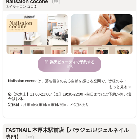
Nailsalon cocone
ネイルサロン ココネ
楽天ビューティで予約する
[PR]
Nailsalon coconeは、落ち着きのある自然を感じる空間で、皆様のネイルケアをお手伝いします。巻き爪や凸凹ネイルなど、爪の悩みを抱えている方にもおすすめのプライベートサロンです。特殊技術ジェルを使用した施術で、水仕事が多い方や爪が割れやすい方にも安心の持ちと艶を提供します。車椅子でも来店可能なバリアフリー設備が整っており、完全貸切の空間で、爪の悩みにしっかり寄り添うサービスを提供します。初めてのネイルケアや男性のお客様もぜひ、お越しください。
もっと見る
【水木土】11:00-21:00/【金】19:30-22:00 ※前日までにご予約が無い場
合はお休…
定休日：
月曜日/火曜日/日曜日/祝日、不定休あり
FASTNAIL 本厚木駅前店【パラジェル/ジェルネイル
専門】