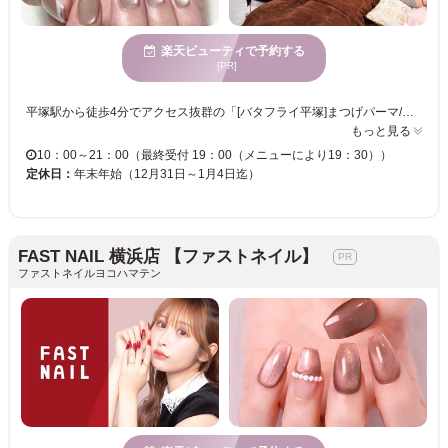
楽天ビューティで予約する
[PR]
平塚駅から徒歩4分でアクセス抜群の「[バタフライ平塚]まつげパーマ/マツエク/眉毛/パリ/長さだし/パラジェル」 トータルビューティー全てが叶う♪高級感溢れるシックで落ち着いた雰囲気の店内で、リラックスできる時間をお過ごし頂けます。 仕事、家事、育児に頑張っている皆様が日常のストレスから開放され心の中から美しいご自身を取り戻して頂けるよう、心のこもったサービスと満足頂ける技術でおもてなしさせて頂きます☆ お客様のお越しを心よりお待ちしております♪
もっと見る
10：00～21：00（最終受付 19：00（メニューにより19：30））
定休日：
年末年始（12月31日～1月4日迄）
FAST NAIL 横浜店 【ファストネイル】
ファストネイルヨコハマテン