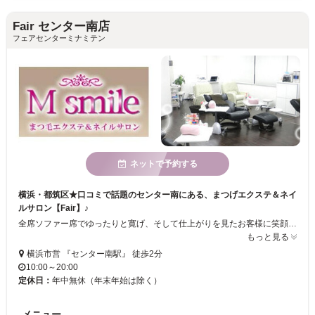
Fair センター南店
フェアセンターミナミテン
ネットで予約する
横浜・都筑区★口コミで話題のセンター南にある、まつげエクステ＆ネイ
ルサロン【Fair】♪
全席ソファー席でゆったりと寛げ、そして仕上がりを見たお客様に笑顔で感動して頂ける様な、技術と接客を常に心掛けております。お客様の指先と目元を更に美しくプロデュースし、指先、目元からの幸せをサポートするのが、私達、Fairのスピリットです♪
もっと見る
横浜市営 『センター南駅』 徒歩2分
10:00～20:00
定休日：
年中無休（年末年始は除く）
メニュー