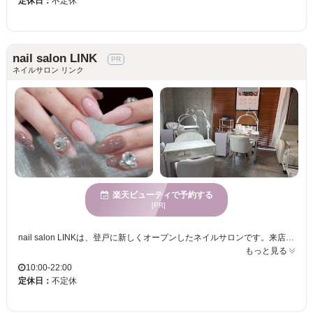
定休日：
不定休
nail salon LINK
ネイルサロン リンク
楽天ビューティで予約する
[PR]
nail salon LINKは、登戸に新しくオープンしたネイルサロンです。来店されたお客様には、様々なサービスや割引をご用意しておりますので、お得に利用できます。静かで穏やかな時間を過ごせる環境が整えられており、心が整う静かな雰囲気が感じられます。このサロンでは、幅広い年齢層のお客様に対応し、多様な年齢に向けたサービスを提供しております。リーズナブルな価格設定で、何度でも通える嬉しい価格が魅力です。さらにお子様連れでも安心してご利用いただける設備が整っており、クレジットカードでの支払いも可能です。新しい自分への変身を楽しむなら、ぜひnail salon LINKをご利用ください。
もっと見る
10:00-22:00
定休日：
不定休