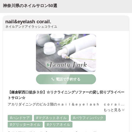
神奈川県のネイルサロン50選
nail&eyelash corail.
ネイルアンドアイラッシュコライユ
電話で予約する
【鎌倉駅西口徒歩３分】☆リクライニングソファーの貸し切りプライベー
トサロン☆
アカリダイニングのビル２階のｎａｉｌ＆ｅｙｅｌａｓｈ ｃｏｒａｉｌ．（コライユ）です。 リクライニングソファーでゆったりお好みの映画やドラマなどをご覧いただきながら、お手入れさせていただきます。 ジェルネイル、フットケア、巻爪矯正にも力を入れており、まつ毛エクステメニューもございます。 ご予約にお伝えいただければ、小さなお子様やお友達とご一緒にご来店いただけますのでお気軽にお申し付けください。
もっと見る
#ハンドケア
#マグネットネイル
#パラフィンパック
#グリッターネイル
#クリアネイル