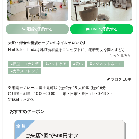
電話で予約する
LINEで予約する
大船・鎌倉の新規オープンのネイルサロンです
Nail Salon Lindaは地域密着型をコンセプトに、老若男女を問わずどなたでも気軽に通える鎌倉・大船のネイルサロンです。 ネイルサロン未経験の方でも、男性でも、ふらっと立ち寄りいただけるような開放的な空間を用意しています。元気に、笑顔でお帰りいただける接客を大切にしています。さわやかな湘南の雰囲気を感じる、白を基調にした、綺麗で明るい店内でゆっくりお過ごしください。
もっと見る
#新型コロナ対策
#ハンドケア
#安い
#マグネットネイル
#ガラスフレンチ
ブログ 16件
湘南モノレール 富士見町駅 徒歩2分 JR 大船駅 徒歩16分
月曜～金曜：10:00~20:00、土曜・日曜・祭日：9:30~19:30
定休日：
不定休
おすすめクーポン
全員
ご来店3回で500円オフ