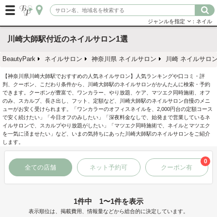
ジャンルを指定
：ネイル
川崎大師駅付近のネイルサロン1選
BeautyPark
ネイルサロン
神奈川県 ネイルサロン
川崎 ネイルサロ
【神奈川県川崎大師駅でおすすめの人気ネイルサロン】人気ランキングや口コミ・評
判、クーポン、こだわり条件から、川崎大師駅のネイルサロンがかんたんに検索・予約
できます。クーポンが豊富で、ワンカラー、やり放題、ケア、マツエク同時施術、オフ
のみ、スカルプ、長さ出し、フット、定額など、川崎大師駅のネイルサロン自慢のメニ
ューがお安く受けられます。「ワンカラーのオフィスネイルを、2,000円台の定額コース
で安く続けたい」「今日オフのみしたい」「深夜料金なしで、始発まで営業しているネ
イルサロンで、スカルプやり放題がしたい」「マツエク同時施術で、ネイルとマツエク
を一気に済ませたい」など、いまの気持ちにあった川崎大師駅のネイルサロンをご紹介
します。
0
全ての店舗
ネット予約可
クーポン有
1件中 1〜1件を表示
表示順位は、掲載費用、情報量などから総合的に決定しています。