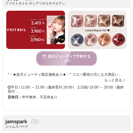
ファストネイル ホンアツギエキマエテン
楽天ビューティで予約する
[PR]
*・★楽天ビューティ限定価格あり★・* コスパ重視の方にも大満足いただいています！ ☑ 忙しい方にも嬉しい【時短ネイル】 ☑ 落ち着いた空間で【リラックス施術】 ☑ シンプル〜トレンド・ニュアンスまで【幅広いデザイン対応】 皆様のお悩み・理想に近づけるよう、 精一杯お施術させて頂きます。 リーズナブルな価格と丁寧な施術で リラックスできるひとときをお過ごしください。
もっと見る
平日 / 11:00 ～ 21:00（最終受付 20:00） 土日祝/ 10:00 ～ 20:00（最終
受付 …
定休日：
年中無休、不定休あり
jamspark
ジャムスパーク