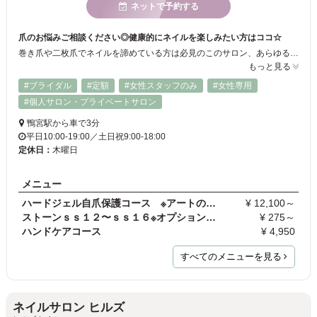
ネットで予約する
爪のお悩みご相談ください◎健康的にネイルを楽しみたい方はココ☆
巻き爪や二枚爪でネイルを諦めている方は必見のこのサロン、あらゆる爪のトラブルを改善してくれるから思う存分とネイルを楽しめます♪フットケアや手荒れ改善コースもあり、あなたのスタイルチェンジのご提案をご用意してお待ちしております。
もっと見る
#ブライダル
#定額
#女性スタッフのみ
#女性専用
#個人サロン・プライベートサロン
鴨宮駅から車で3分
平日10:00-19:00／土日祝9:00-18:00
定休日：
木曜日
メニュー
ハードジェル自爪保護コース ※アートのみの施術は行…
¥ 12,100～
ストーンｓｓ１２〜ｓｓ１６※オプションメニューの為…
¥ 275～
ハンドケアコース
¥ 4,950
すべてのメニューを見る
ネイルサロン ヒルズ