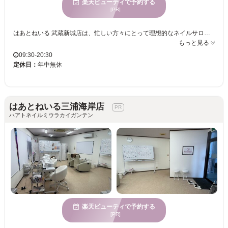
楽天ビューティで予約する
[PR]
はあとねいる 武蔵新城店は、忙しい方々にとって理想的なネイルサロンです。アットホームな雰囲気で、リラックスしながら過ごせます。特に魅力的なのは、「早い・安い・キレイ」を実現しているところ。多忙な毎日でも短時間で施術を受けられ、リーズナブルな価格で続けて通えます。経験豊富なネイリストが、シンプルからトレンドまで幅広いデザインを提案し、丁寧に仕上げますので、指先が華やかになり毎日の気分が上がります。また、幅広い年齢層の方々に対応しており、子連れの方も安心して訪れることができます。はあとねいる 武蔵新城店で理想のネイルを楽しんでください。
もっと見る
09:30-20:30
定休日：
年中無休
はあとねいる三浦海岸店
ハアトネイルミウラカイガンテン
楽天ビューティで予約する
[PR]