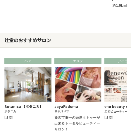
[約1.9km]
辻堂のおすすめサロン
ヘア
エステ
アイラ
Botanica 【ボタニカ】
sayaPadoma
enu beauty sa
ボタニカ
サヤパドマ
エヌビューティーサ
[辻堂]
藤沢市唯一の頭皮タトゥーが
[辻堂]
出来るトータルビューティー
サロン！