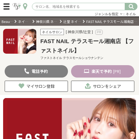
ジャンルを指定
：ネイル
BeautyPark
ネイルサロン
神奈川県 ネイルサロン
辻堂 ネイルサロン
FAST NAIL テラスモール湘南店 【ファストネイル】
ログイン
[ 神奈川県/辻堂 ]
ネイルサロン
FAST NAIL テラスモール湘南店 【フ
会員登録
（無料）
ァストネイル】
ファストネイル テラスモールショウナンテン
キーワード検索
電話
予約
楽天
で予約
[PR]
ジャンルを選択
マイサロン登録
サロンをシェア
キーワードで検索
近くのサロンを探す
現在地から探す