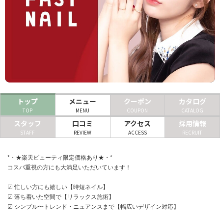
ヘアサロン
ネイルサロン
まつげサロン
エステサロン
リラクゼーションサロン
トップ
メニュー
クーポン
カタログ
TOP
MENU
COUPON
CATALOG
美容クリニック
スタッフ
口コミ
アクセス
採用情報
STAFF
REVIEW
ACCESS
RECRUIT
ヘアカタログ
*・★楽天ビューティ限定価格あり★・*
ネイルカタログ
コスパ重視の方にも大満足いただいています！
メンズカタログ
☑ 忙しい方にも嬉しい【時短ネイル】
☑ 落ち着いた空間で【リラックス施術】
☑ シンプル〜トレンド・ニュアンスまで【幅広いデザイン対応】