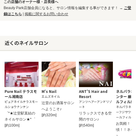
この店舗のオーナー様・店長様へ
Beauty Park店舗会員になると、サロン情報を編集する事ができます！ →
ご登
録はこちら
|
掲載に関するお問い合わせ
近くのネイルサロン
Pure Nail テラスモ
M's Nail
ANT'S Hair and
ネルパラネ
ール湘南店
Resort
ンター 藤
エムズネイル
ルフィル店
ピュアネイルテラスモー
アンツヘアーアンドリゾ
辻堂のお洒落サロン
ルショウナンテン
ート
ネルパラネイ
へようこそ♪
ーフジサワシ
゜*★辻堂駅直結の
リラックスできる空
[約320m]
ールフィルテ
ネイルサロン★*゜
間のサロン♪
お気軽！！
[約100m]
[約540m]
頃！！ネイ
♪