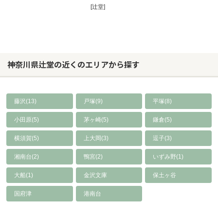
[辻堂]
神奈川県辻堂の近くのエリアから探す
藤沢(13)
戸塚(9)
平塚(8)
小田原(5)
茅ヶ崎(5)
鎌倉(5)
横須賀(5)
上大岡(3)
逗子(3)
湘南台(2)
鴨宮(2)
いずみ野(1)
大船(1)
金沢文庫
保土ヶ谷
国府津
港南台