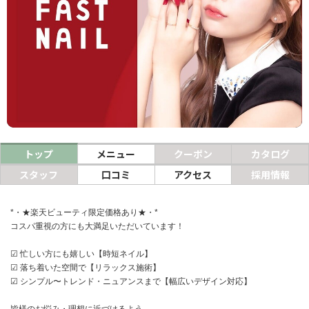
ヘアサロン
ネイルサロン
まつげサロン
エステサロン
リラクゼーションサロン
トップ
メニュー
クーポン
カタログ
美容クリニック
スタッフ
口コミ
アクセス
採用情報
ヘアカタログ
*・★楽天ビューティ限定価格あり★・*
ネイルカタログ
コスパ重視の方にも大満足いただいています！
メンズカタログ
☑ 忙しい方にも嬉しい【時短ネイル】
☑ 落ち着いた空間で【リラックス施術】
☑ シンプル〜トレンド・ニュアンスまで【幅広いデザイン対応】
皆様のお悩み・理想に近づけるよう、