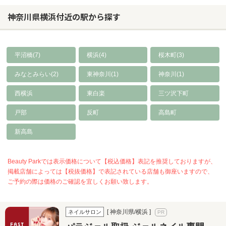
神奈川県横浜付近の駅から探す
平沼橋(7)
横浜(4)
桜木町(3)
みなとみらい(2)
東神奈川(1)
神奈川(1)
西横浜
東白楽
三ツ沢下町
戸部
反町
高島町
新高島
Beauty Parkでは表示価格について【税込価格】表記を推奨しておりますが、
掲載店舗によっては【税抜価格】で表記されている店舗も御座いますので、
ご予約の際は価格のご確認を宜しくお願い致します。
[ 神奈川県/横浜 ]
ネイルサロン