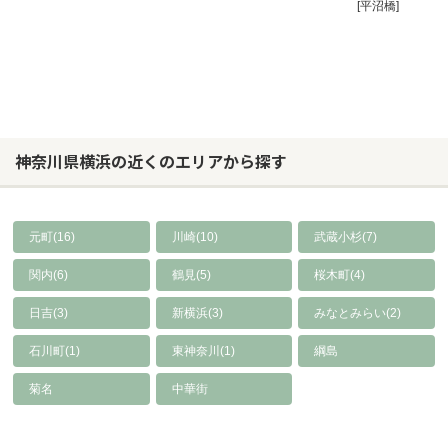
[平沼橋]
神奈川県横浜の近くのエリアから探す
元町(16)
川崎(10)
武蔵小杉(7)
関内(6)
鶴見(5)
桜木町(4)
日吉(3)
新横浜(3)
みなとみらい(2)
石川町(1)
東神奈川(1)
綱島
菊名
中華街