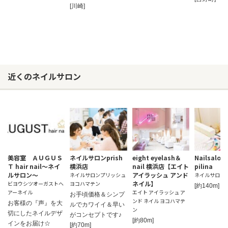
[川崎]
近くのネイルサロン
美容室 ＡＵＧＵＳ
ネイルサロンprish
eight eyelash＆
Nailsalon 
Ｔ hair nail～ネイ
横浜店
nail 横浜店【エイト
pilina
ルサロン～
アイラッシュ アンド
ネイルサロンプリッシュ
ネイルサロン
ネイル】
ビヨウシツオーガストヘ
ヨコハマテン
[約140m]
アーネイル
エイト アイラッシュ ア
お手頃価格＆シンプ
ンド ネイル ヨコハマテ
お客様の『声』を大
ルでカワイイ＆早い
ン
切にしたネイルデザ
がコンセプトです♪
[約80m]
インをお届け☆
[約70m]