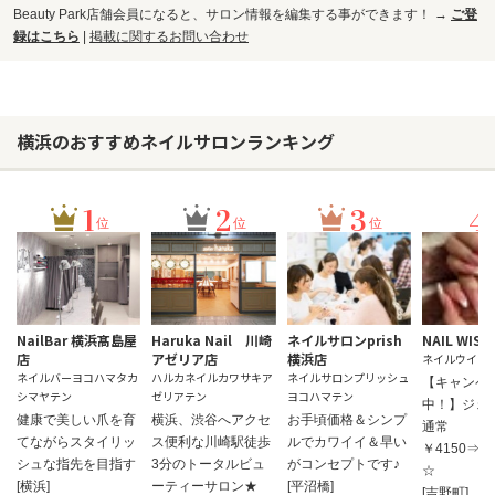
Beauty Park店舗会員になると、サロン情報を編集する事ができます！ →
ご登
録はこちら
|
掲載に関するお問い合わせ
横浜のおすすめネイルサロンランキング
1
2
3
4
位
位
位
NailBar 横浜髙島屋
Haruka Nail 川崎
ネイルサロンprish
NAIL WISH
店
アゼリア店
横浜店
ネイルウイッ
ネイルバーヨコハマタカ
ハルカネイルカワサキア
ネイルサロンプリッシュ
【キャンペ
シマヤテン
ゼリアテン
ヨコハマテン
中！】ジェ
健康で美しい爪を育
横浜、渋谷へアクセ
お手頃価格＆シンプ
通常
てながらスタイリッ
ス便利な川崎駅徒歩
ルでカワイイ＆早い
￥4150⇒￥
シュな指先を目指す
3分のトータルビュ
がコンセプトです♪
☆
[横浜]
ーティーサロン★
[平沼橋]
[吉野町]