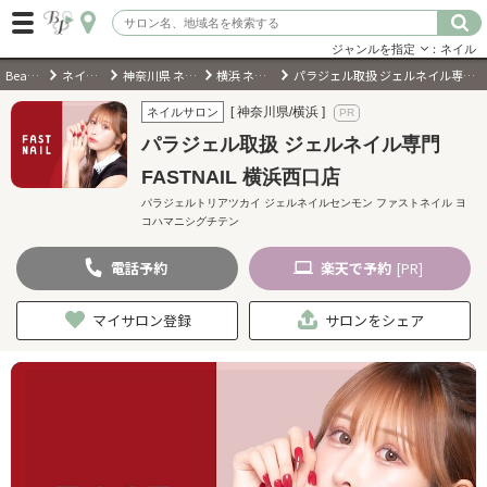
ジャンルを指定
：ネイル
BeautyPark
ネイルサロン
神奈川県 ネイルサロン
横浜 ネイルサロン
パラジェル取扱 ジェルネイル専門 FASTNAIL 横浜西口店
ログイン
[ 神奈川県/横浜 ]
ネイルサロン
パラジェル取扱 ジェルネイル専門
会員登録
（無料）
FASTNAIL 横浜西口店
パラジェルトリアツカイ ジェルネイルセンモン ファストネイル ヨ
コハマニシグチテン
キーワード検索
ジャンルを選択
電話
予約
楽天
で予約
[PR]
マイサロン登録
サロンをシェア
キーワードで検索
近くのサロンを探す
現在地から探す