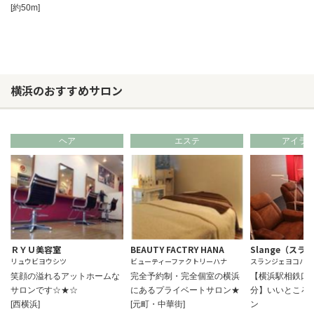
[約50m]
横浜のおすすめサロン
ヘア
エステ
アイラ
ＲＹＵ美容室
BEAUTY FACTRY HANA
Slange（スラ
リュウビヨウシツ
ビューティーファクトリーハナ
スランジェヨコハマ
笑顔の溢れるアットホームな
完全予約制・完全個室の横浜
【横浜駅相鉄口
サロンです☆★☆
にあるプライベートサロン★
分】いいところ
[西横浜]
[元町・中華街]
ン