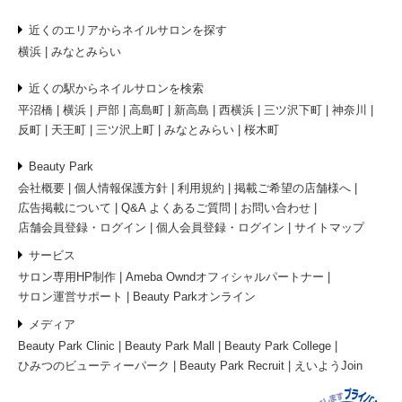
近くのエリアからネイルサロンを探す
横浜
みなとみらい
近くの駅からネイルサロンを検索
平沼橋
横浜
戸部
高島町
新高島
西横浜
三ツ沢下町
神奈川
反町
天王町
三ツ沢上町
みなとみらい
桜木町
Beauty Park
会社概要
個人情報保護方針
利用規約
掲載ご希望の店舗様へ
広告掲載について
Q&A よくあるご質問
お問い合わせ
店舗会員登録・ログイン
個人会員登録・ログイン
サイトマップ
サービス
サロン専用HP制作
Ameba Owndオフィシャルパートナー
サロン運営サポート
Beauty Parkオンライン
メディア
Beauty Park Clinic
Beauty Park Mall
Beauty Park College
ひみつのビューティーパーク
Beauty Park Recruit
えいようJoin