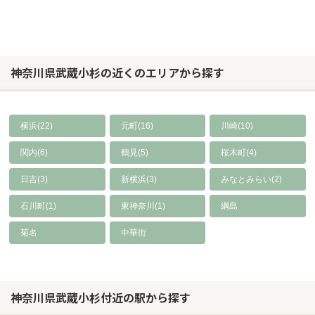
神奈川県武蔵小杉の近くのエリアから探す
横浜(22)
元町(16)
川崎(10)
関内(6)
鶴見(5)
桜木町(4)
日吉(3)
新横浜(3)
みなとみらい(2)
石川町(1)
東神奈川(1)
綱島
菊名
中華街
神奈川県武蔵小杉付近の駅から探す