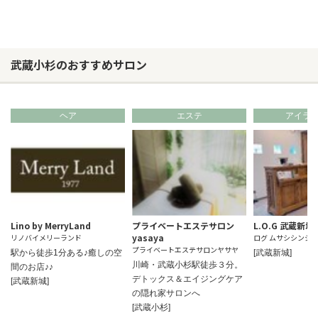
武蔵小杉のおすすめサロン
ヘア
エステ
アイラ
Lino by MerryLand
プライベートエステサロン
L.O.G 武蔵新城
yasaya
リノバイメリーランド
ログ ムサシシンジ
プライベートエステサロンヤサヤ
駅から徒歩1分ある♪癒しの空
[武蔵新城]
川崎・武蔵小杉駅徒歩３分。
間のお店♪♪
デトックス＆エイジングケア
[武蔵新城]
の隠れ家サロンへ
[武蔵小杉]