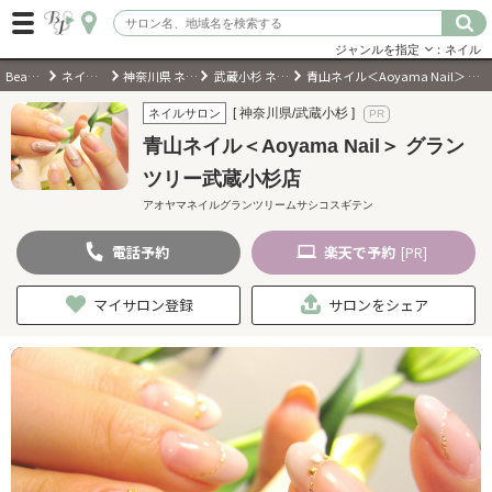
ジャンルを指定
：ネイル
BeautyPark
ネイルサロン
神奈川県 ネイルサロン
武蔵小杉 ネイルサロン
青山ネイル＜Aoyama Nail＞ グランツリー武蔵小杉店
ログイン
[ 神奈川県/武蔵小杉 ]
ネイルサロン
青山ネイル＜Aoyama Nail＞ グラン
会員登録
（無料）
ツリー武蔵小杉店
アオヤマネイルグランツリームサシコスギテン
キーワード検索
電話
予約
楽天
で予約
[PR]
ジャンルを選択
マイサロン登録
サロンをシェア
キーワードで検索
近くのサロンを探す
現在地から探す