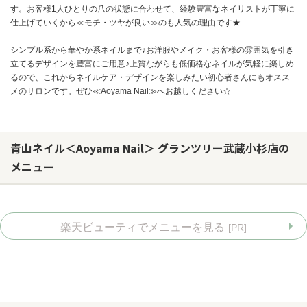
す。お客様1人ひとりの爪の状態に合わせて、経験豊富なネイリストが丁寧に
仕上げていくから≪モチ・ツヤが良い≫のも人気の理由です★
シンプル系から華やか系ネイルまで♪お洋服やメイク・お客様の雰囲気を引き
立てるデザインを豊富にご用意♪上質ながらも低価格なネイルが気軽に楽しめ
るので、これからネイルケア・デザインを楽しみたい初心者さんにもオスス
メのサロンです。ぜひ≪Aoyama Nail≫へお越しください☆
青山ネイル＜Aoyama Nail＞ グランツリー武蔵小杉店の
メニュー
楽天ビューティでメニューを見る
[PR]
お問い合わせ