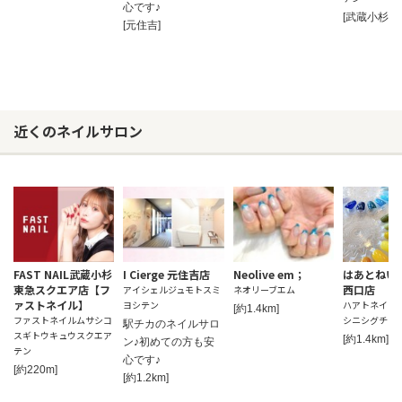
心です♪
[武蔵小杉]
[元住吉]
近くのネイルサロン
FAST NAIL武蔵小杉
I Cierge 元住吉店
Neolive em；
はあとねい
東急スクエア店【フ
西口店
アイシェルジュモトスミ
ネオリーブエム
ァストネイル】
ヨシテン
ハアトネイル 
[約1.4km]
ファストネイルムサシコ
シニシグチテ
駅チカのネイルサロ
スギトウキュウスクエア
[約1.4km]
ン♪初めての方も安
テン
心です♪
[約220m]
[約1.2km]