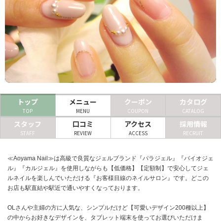
ヘアサロン
ネイルサロン
まつげサロン
エステサロン
リラクゼーションサロン
トップ
メニュー
クーポン
カタログ
TOP
MENU
COUPON
CATALOG
美容クリニック
スタッフ
口コミ
アクセス
採用情報
STAFF
REVIEW
ACCESS
RECRUIT
ヘアカタログ
≪Aoyama Nail≫は高級で良質なジェルブランド『パラジェル』『バイオジェ
ネイルカタログ
ル』『カルジェル』を使用しながらも【低価格】【定額制】で安心してジェ
メンズカタログ
ルネイルを楽しんでいただける『お客様目線のネイルサロン』です。どこの
お店も駅直結や駅近で通いやすくなっております。
OLさんや主婦の方に人気な、シンプルだけど【可愛いデザイン200種以上】
の中からお好きなデザインを、タブレット端末を使ってお選びいただけま