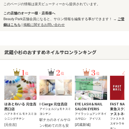
このページの情報は楽天ビューティーから提供されています。
この店舗のオーナー様・店長様へ
Beauty Park店舗会員になると、サロン情報を編集する事ができます！ →
ご登
録はこちら
|
掲載に関するお問い合わせ
武蔵小杉のおすすめネイルサロンランキング
1
2
3
4
位
位
位
はあとねいる 元住吉
I Cierge 元住吉店
EYE LASH＆NAIL
FAST NA
西口店
SALON EYERIS
東急スクエ
アイシェルジュモトスミ
ァストネイ
ハアトネイル モトスミヨ
ヨシテン
アイラッシュアンドネイ
シニシグチテン
ルサロン アイリス
ファストネイ
駅チカのネイルサロ
スギトウキュ
[元住吉]
[武蔵新城]
ン♪初めての方も安
テン