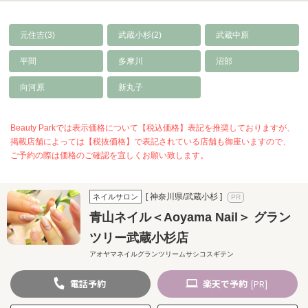
元住吉(3)
武蔵小杉(2)
武蔵中原
平間
多摩川
沼部
向河原
新丸子
Beauty Parkでは表示価格について【税込価格】表記を推奨しておりますが、
掲載店舗によっては【税抜価格】で表記されている店舗も御座いますので、
ご予約の際は価格のご確認を宜しくお願い致します。
[ 神奈川県/武蔵小杉 ]
ネイルサロン
青山ネイル＜Aoyama Nail＞ グラン
ツリー武蔵小杉店
アオヤマネイルグランツリームサシコスギテン
電話
予約
楽天
で予約
[PR]