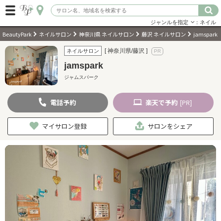
ジャンルを指定
：ネイル
BeautyPark
ネイルサロン
神奈川県 ネイルサロン
藤沢 ネイルサロン
jamspark
ログイン
[ 神奈川県/藤沢 ]
ネイルサロン
jamspark
会員登録
（無料）
ジャムスパーク
電話
予約
楽天
で予約
キーワード検索
[PR]
ジャンルを選択
マイサロン登録
サロンをシェア
キーワードで検索
近くのサロンを探す
現在地から探す