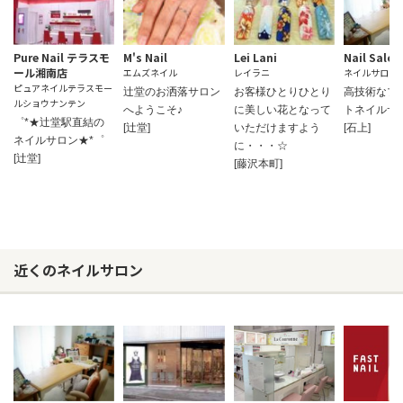
Pure Nail テラスモ
M's Nail
Lei Lani
Nail Salon
ール湘南店
エムズネイル
レイラニ
ネイルサロン
ピュアネイルテラスモー
辻堂のお洒落サロン
お客様ひとりひとり
高技術なプ
ルショウナンテン
へようこそ♪
に美しい花となって
トネイルサ
゜*★辻堂駅直結の
[辻堂]
いただけますよう
[石上]
ネイルサロン★*゜
に・・・☆
[辻堂]
[藤沢本町]
近くのネイルサロン