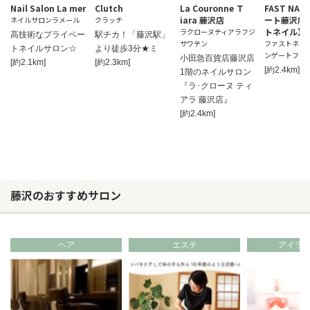
Nail Salon La mer
Clutch
La Couronne Ｔ
FAST NAI
iara 藤沢店
ート藤沢店
ネイルサロンラメール
クラッチ
トネイル】
ラクローヌティアラフジ
高技術なプライベー
駅チカ！「藤沢駅」
サワテン
ファストネイ
トネイルサロン☆
より徒歩3分★ミ
ンゲートフジ
小田急百貨店藤沢店
[約2.1km]
[約2.3km]
[約2.4km]
1階のネイルサロン
『ラ･クローヌ ティ
アラ 藤沢店』
[約2.4km]
藤沢のおすすめサロン
ヘア
エステ
アイラ