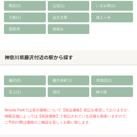
鴨宮(2)
辻堂(1)
いずみ野(1)
大船(1)
金沢文庫
保土ヶ谷
国府津
港南台
神奈川県藤沢付近の駅から探す
藤沢(6)
藤沢本町(1)
本鵠沼(1)
石上(1)
鵠沼
柳小路
Beauty Parkでは表示価格について【税込価格】表記を推奨しておりますが、
掲載店舗によっては【税抜価格】で表記されている店舗も御座いますので、
ご予約の際は価格のご確認を宜しくお願い致します。