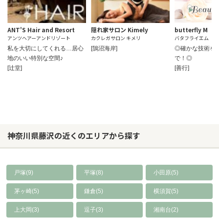
ANT'S Hair and Resort
隠れ家サロン Kimely
butterfly M
アンツヘアーアンドリゾート
カクレガサロン キメリ
バタフライエム
私を大切にしてくれる…居心
[鵠沼海岸]
◎確かな技術を
地のいい特別な空間♪
で！◎
[辻堂]
[善行]
神奈川県藤沢の近くのエリアから探す
戸塚(9)
平塚(8)
小田原(5)
茅ヶ崎(5)
鎌倉(5)
横須賀(5)
上大岡(3)
逗子(3)
湘南台(2)