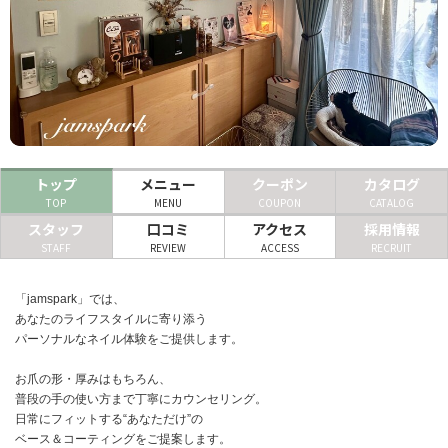
ヘアサロン
ネイルサロン
まつげサロン
エステサロン
トップ
メニュー
クーポン
カタログ
リラクゼーションサロン
TOP
MENU
COUPON
CATALOG
スタッフ
口コミ
アクセス
採用情報
美容クリニック
STAFF
REVIEW
ACCESS
RECRUIT
ヘアカタログ
「jamspark」では、
あなたのライフスタイルに寄り添う
ネイルカタログ
パーソナルなネイル体験をご提供します。
メンズカタログ
お爪の形・厚みはもちろん、
普段の手の使い方まで丁寧にカウンセリング。
日常にフィットする“あなただけ”の
ベース＆コーティングをご提案します。